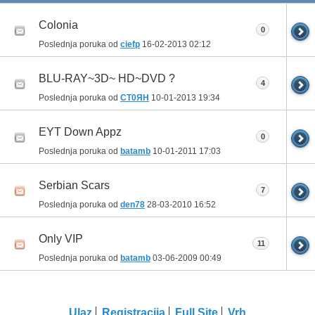
Colonia
0
Poslednja poruka od
ciefp
16-02-2013
02:12
BLU-RAY~3D~ HD~DVD ?
4
Poslednja poruka od
CT0ЯH
10-01-2013
19:34
EYT Down Appz
0
Poslednja poruka od
batamb
10-01-2011
17:03
Serbian Scars
7
Poslednja poruka od
den78
28-03-2010
16:52
Only VIP
11
Poslednja poruka od
batamb
03-06-2009
00:49
Ulaz
Registracija
Full Site
Vrh