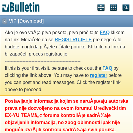
VIP [Download]
Ako je ovo vaÅ¡a prva poseta, prvo pročitajte
FAQ
klikom
na link. Moraćete da se
REGISTRUJETE
pre nego Å¡to
budete mogli da piÅ¡ete i čitate poruke. Kliknite na link da
bi započeli proces registracije.
---------------------------------------------------
If this is your first visit, be sure to check out the
FAQ
by
clicking the link above. You may have to
register
before
you can post and read messages. Click the register link
above to proceed.
Postavljanje informacija kojim se naruÅ¡avaju autorska
prava nije dozvoljeno na ovom forumu! Uređivački tim
EX-YU TEAMâ„¢ foruma kontroliÅ¡e sadrÅ¾aje
objavljenih informacija, no zbog obimnosti ipak nije
moguće izvrÅ¡iti kontrolu sadrÅ¾aja svih poruka.