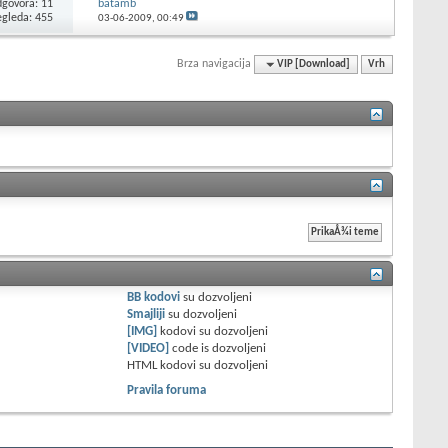
govora: 11
batamb
egleda: 455
03-06-2009,
00:49
Brza navigacija
VIP [Download]
Vrh
BB kodovi
su
dozvoljeni
Smajliji
su
dozvoljeni
[IMG]
kodovi su
dozvoljeni
[VIDEO]
code is
dozvoljeni
HTML kodovi su
dozvoljeni
Pravila foruma