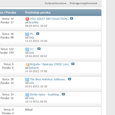
Funkcije foruma
Pretraga ovog foruma
ma / Poruka
Poslednja poruka
Tema: 10
250+ ADULT XXX COLLECTION...
Poruka: 17
od
brankoz
08-04-2013,
23:52
Tema: 36
PC...
Poruka: 88
od
ćela
11-11-2015,
13:33
Tema: 122
(+) ...
Poruka: 190
od
ćela
23-04-2015,
02:01
Tema: 6
Brigada / Бригада (2002) (ceo...
Poruka: 6
od
batamb
15-10-2012,
17:05
Tema: 28
The Best Antivirus Software...
Poruka: 34
od
ćela
02-01-2013,
22:10
Tema: 14
Richie Spice - Soothing...
Poruka: 22
od
ćela
12-11-2012,
02:41
Tema: 0
Nikad
Poruka: 0