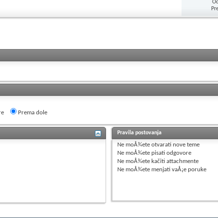
Od
Pr
re
Prema dole
Pravila postovanja
Ne moÅ¾ete
otvarati nove teme
Ne moÅ¾ete
pisati odgovore
Ne moÅ¾ete
kačiti attachmente
Ne moÅ¾ete
menjati vaÅ¡e poruke