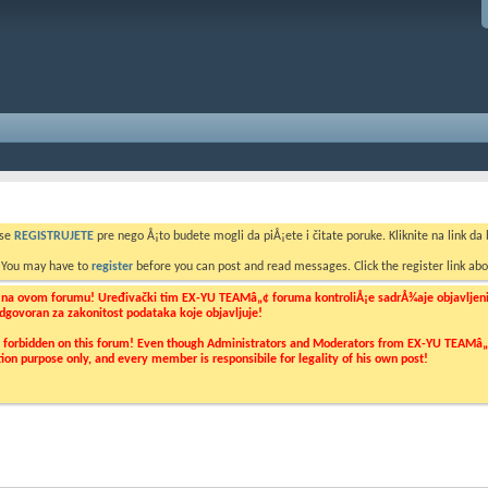
 se
REGISTRUJETE
pre nego Å¡to budete mogli da piÅ¡ete i čitate poruke. Kliknite na link da b
. You may have to
register
before you can post and read messages. Click the register link abo
o na ovom forumu! Uređivački tim EX-YU TEAMâ„¢ foruma kontroliÅ¡e sadrÅ¾aje objavljenih 
 odgovoran za zakonitost podataka koje objavljuje!
ly forbidden on this forum! Even though Administrators and Moderators from EX-YU TEAMâ„¢ f
cation purpose only, and every member is responsibile for legality of his own post!