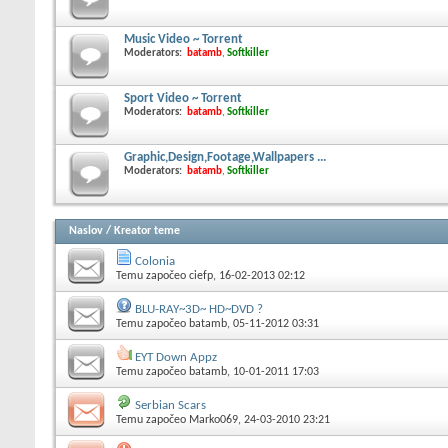
Music Video ~ Torrent
Moderators:
batamb
,
Softkiller
Sport Video ~ Torrent
Moderators:
batamb
,
Softkiller
Graphic,Design,Footage,Wallpapers ...
Moderators:
batamb
,
Softkiller
Naslov
/
Kreator teme
Colonia
Temu započeo
ciefp
, 16-02-2013 02:12
BLU-RAY~3D~ HD~DVD ?
Temu započeo
batamb
, 05-11-2012 03:31
EYT Down Appz
Temu započeo
batamb
, 10-01-2011 17:03
Serbian Scars
Temu započeo
Marko069
, 24-03-2010 23:21