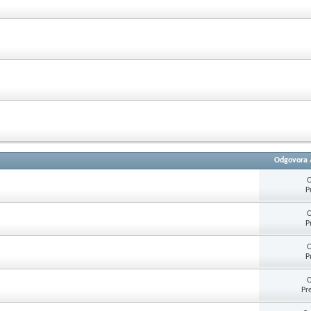
Odgovora
O
P
O
P
O
P
O
Pr