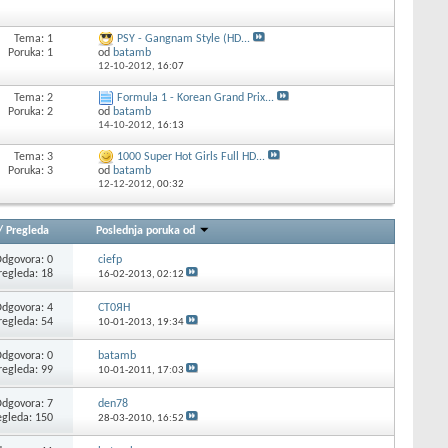
Tema: 1
PSY - Gangnam Style (HD...
Poruka: 1
od
batamb
12-10-2012,
16:07
Tema: 2
Formula 1 - Korean Grand Prix...
Poruka: 2
od
batamb
14-10-2012,
16:13
Tema: 3
1000 Super Hot Girls Full HD...
Poruka: 3
od
batamb
12-12-2012,
00:32
/
Pregleda
Poslednja poruka od
dgovora: 0
ciefp
regleda: 18
16-02-2013,
02:12
dgovora: 4
CT0ЯH
regleda: 54
10-01-2013,
19:34
dgovora: 0
batamb
regleda: 99
10-01-2011,
17:03
dgovora: 7
den78
egleda: 150
28-03-2010,
16:52