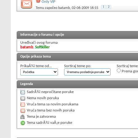
Only VIP
1
2
Temu započeo
batamb
, 02-06-2009 16:15
Informacije o forumu i opcije
Uređivači ovog foruma
batamb
,
Softkiller
Opcije prikaza tema
PrikaÅ¾i teme od...
Sortiraj teme po:
Sortiraj teme
Prema go
Legenda
SadrÅ¾i nepročitane poruke
Nema novih poruka
Vruća tema sa novim porukama
Vruća tema bez novih poruka
Tema je zatvorena
Tema sadrÅ¾i vaÅ¡e poruke