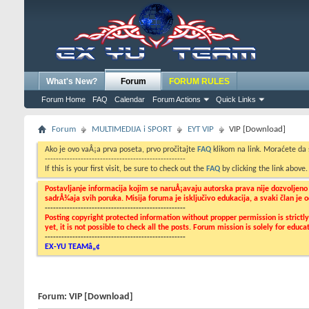
What's New?
Forum
FORUM RULES
Forum Home
FAQ
Calendar
Forum Actions
Quick Links
Forum
MULTIMEDIJA i SPORT
EYT VIP
VIP [Download]
Ako je ovo vaÅ¡a prva poseta, prvo pročitajte
FAQ
klikom na link. Moraćete da
---------------------------------------------------
If this is your first visit, be sure to check out the
FAQ
by clicking the link above
Postavljanje informacija kojim se naruÅ¡avaju autorska prava nije dozvoljen
sadrÅ¾aja svih poruka. Misija foruma je isključivo edukacija, a svaki član je
---------------------------------------------------
Posting copyright protected information without propper permission is strict
yet, it is not possible to check all the posts. Forum mission is solely for edu
---------------------------------------------------
EX-YU TEAMâ„¢
Forum:
VIP [Download]