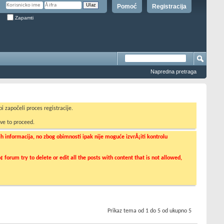
Pomoć
Registracija
Zapamti
Napredna pretraga
i započeli proces registracije.
ve to proceed.
informacija, no zbog obimnosti ipak nije moguće izvrÅ¡iti kontrolu
orum try to delete or edit all the posts with content that is not allowed,
Prikaz tema od 1 do 5 od ukupno 5