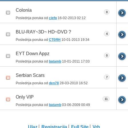
Colonia
0
Poslednja poruka od
ciefp
16-02-2013
02:12
BLU-RAY~3D~ HD~DVD ?
4
Poslednja poruka od
CT0ЯH
10-01-2013
19:34
EYT Down Appz
0
Poslednja poruka od
batamb
10-01-2011
17:03
Serbian Scars
7
Poslednja poruka od
den78
28-03-2010
16:52
Only VIP
11
Poslednja poruka od
batamb
03-06-2009
00:49
Ulaz
Registracija
Full Site
Vrh