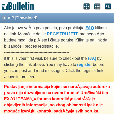
VIP [Download]
Ako je ovo vaÅ¡a prva poseta, prvo pročitajte
FAQ
klikom
na link. Moraćete da se
REGISTRUJETE
pre nego Å¡to
budete mogli da piÅ¡ete i čitate poruke. Kliknite na link da
bi započeli proces registracije.
---------------------------------------------------
If this is your first visit, be sure to check out the
FAQ
by
clicking the link above. You may have to
register
before
you can post and read messages. Click the register link
above to proceed.
Postavljanje informacija kojim se naruÅ¡avaju autorska
prava nije dozvoljeno na ovom forumu! Uređivački tim
EX-YU TEAMâ„¢ foruma kontroliÅ¡e sadrÅ¾aje
objavljenih informacija, no zbog obimnosti ipak nije
moguće izvrÅ¡iti kontrolu sadrÅ¾aja svih poruka.