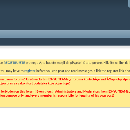
 se
REGISTRUJETE
pre nego Å¡to budete mogli da piÅ¡ete i čitate poruke. Kliknite na link da b
. You may have to
register
before you can post and read messages. Click the register link abo
o na ovom forumu! Uređivački tim EX-YU TEAMâ„¢ foruma kontroliÅ¡e sadrÅ¾aje objavljenih 
 odgovoran za zakonitost podataka koje objavljuje!
ly forbidden on this forum! Even though Administrators and Moderators from EX-YU TEAMâ„¢ f
cation purpose only, and every member is responsibile for legality of his own post!