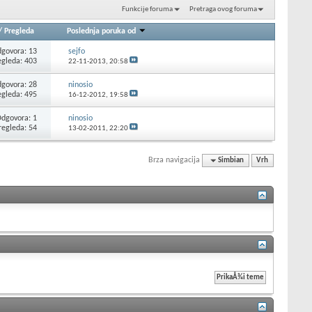
Funkcije foruma
Pretraga ovog foruma
/
Pregleda
Poslednja poruka od
govora: 13
sejfo
egleda: 403
22-11-2013,
20:58
govora: 28
ninosio
egleda: 495
16-12-2012,
19:58
dgovora: 1
ninosio
regleda: 54
13-02-2011,
22:20
Brza navigacija
Simbian
Vrh