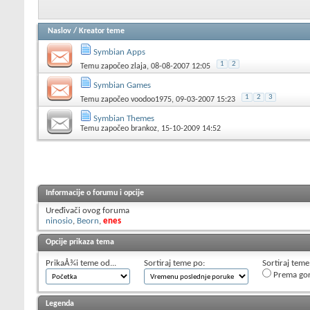
Naslov
/
Kreator teme
Symbian Apps
1
2
Temu započeo
zlaja
, 08-08-2007 12:05
Symbian Games
1
2
3
Temu započeo
voodoo1975
, 09-03-2007 15:23
Symbian Themes
Temu započeo
brankoz
, 15-10-2009 14:52
Informacije o forumu i opcije
Uređivači ovog foruma
ninosio
,
Beorn
,
enes
Opcije prikaza tema
PrikaÅ¾i teme od...
Sortiraj teme po:
Sortiraj teme
Prema go
Legenda