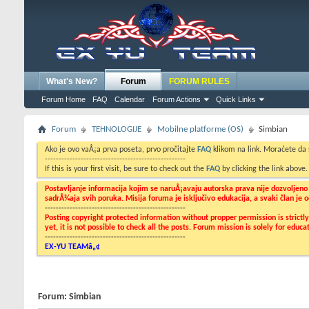
What's New?
Forum
FORUM RULES
Forum Home
FAQ
Calendar
Forum Actions
Quick Links
Forum
TEHNOLOGIJE
Mobilne platforme (OS)
Simbian
Ako je ovo vaÅ¡a prva poseta, prvo pročitajte
FAQ
klikom na link. Moraćete da
---------------------------------------------------
If this is your first visit, be sure to check out the
FAQ
by clicking the link above
Postavljanje informacija kojim se naruÅ¡avaju autorska prava nije dozvoljen
sadrÅ¾aja svih poruka. Misija foruma je isključivo edukacija, a svaki član je
---------------------------------------------------
Posting copyright protected information without propper permission is strict
yet, it is not possible to check all the posts. Forum mission is solely for edu
---------------------------------------------------
EX-YU TEAMâ„¢
Forum:
Simbian