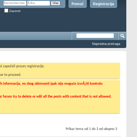
Pomoć
Registracija
Zapamti
Napredna pretraga
i započeli proces registracije.
ve to proceed.
informacija, no zbog obimnosti ipak nije moguće izvrÅ¡iti kontrolu
orum try to delete or edit all the posts with content that is not allowed,
Prikaz tema od 1 do 3 od ukupno 3