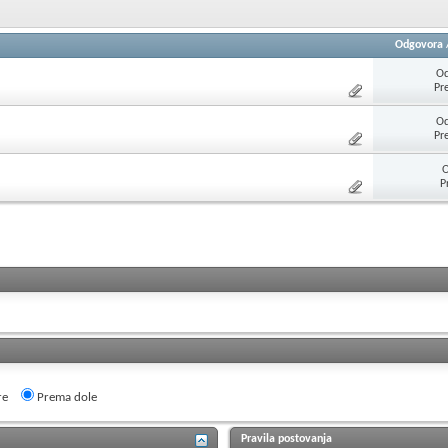
Odgovora
Od
Pr
Od
Pr
O
P
re
Prema dole
Pravila postovanja