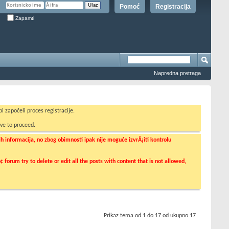
Pomoć
Registracija
Zapamti
Napredna pretraga
i započeli proces registracije.
ve to proceed.
informacija, no zbog obimnosti ipak nije moguće izvrÅ¡iti kontrolu
orum try to delete or edit all the posts with content that is not allowed,
Prikaz tema od 1 do 17 od ukupno 17