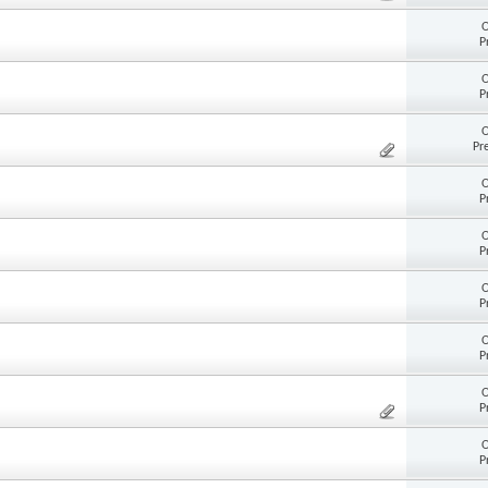
O
P
O
P
O
Pr
O
P
O
P
O
P
O
P
O
P
O
P