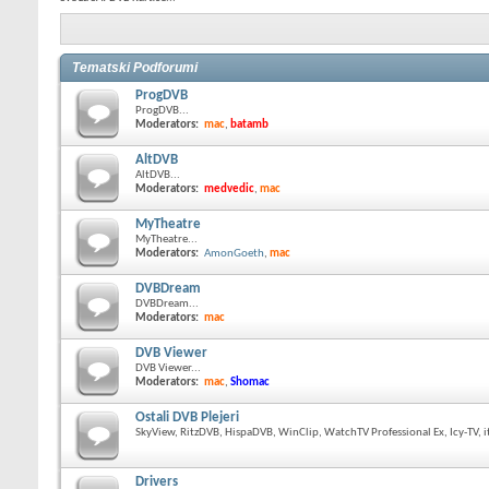
Tematski Podforumi
ProgDVB
ProgDVB...
Moderators:
mac
,
batamb
AltDVB
AltDVB...
Moderators:
medvedic
,
mac
MyTheatre
MyTheatre...
Moderators:
AmonGoeth
,
mac
DVBDream
DVBDream...
Moderators:
mac
DVB Viewer
DVB Viewer...
Moderators:
mac
,
Shomac
Ostali DVB Plejeri
SkyView, RitzDVB, HispaDVB, WinClip, WatchTV Professional Ex, Icy-TV, it
Drivers