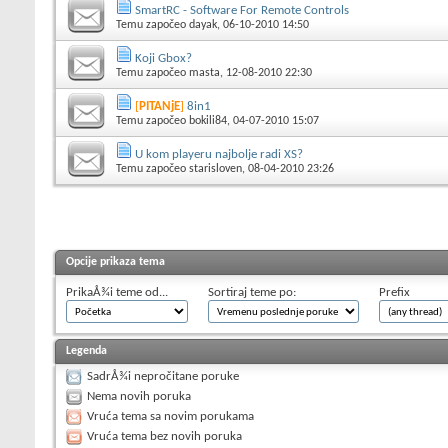
SmartRC - Software For Remote Controls
Temu započeo
dayak
, 06-10-2010 14:50
Koji Gbox?
Temu započeo
masta
, 12-08-2010 22:30
[
PITANjE
]
8in1
Temu započeo
bokili84
, 04-07-2010 15:07
U kom playeru najbolje radi XS?
Temu započeo
starisloven
, 08-04-2010 23:26
Opcije prikaza tema
PrikaÅ¾i teme od...
Sortiraj teme po:
Prefix
Legenda
SadrÅ¾i nepročitane poruke
Nema novih poruka
Vruća tema sa novim porukama
Vruća tema bez novih poruka