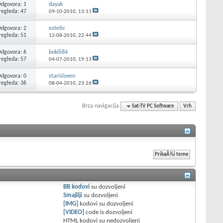
dgovora: 1
dayak
regleda: 47
09-10-2010,
13:11
dgovora: 2
estetic
regleda: 51
12-08-2010,
22:44
dgovora: 6
bokili84
regleda: 57
04-07-2010,
19:13
dgovora: 0
starisloven
regleda: 36
08-04-2010,
23:26
Brza navigacija
Sat-TV PC Software
Vrh
BB kodovi
su
dozvoljeni
Smajliji
su
dozvoljeni
[IMG]
kodovi su
dozvoljeni
[VIDEO]
code is
dozvoljeni
HTML kodovi su
nedozvoljeni