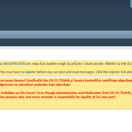
 se
REGISTRUJETE
pre nego Å¡to budete mogli da piÅ¡ete i čitate poruke. Kliknite na link da b
. You may have to
register
before you can post and read messages. Click the register link abo
o na ovom forumu! Uređivački tim EX-YU TEAMâ„¢ foruma kontroliÅ¡e sadrÅ¾aje objavljenih 
 odgovoran za zakonitost podataka koje objavljuje!
ly forbidden on this forum! Even though Administrators and Moderators from EX-YU TEAMâ„¢ f
cation purpose only, and every member is responsibile for legality of his own post!