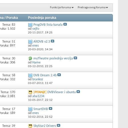
Funkcije foruma
Pretraga ovog foruma
ma / Poruka
Poslednja poruka
Tema: 83
ProgDVB lista kanala
ruka: 1.502
od
sejfo
20-11-2017,
19:25
Tema: 51
AltDVB v2.3
Poruka: 897
od
enes
20-03-2020,
14:34
Tema: 30
myTheatre poslednja verzija
Poruka: 306
od
Hame
03-12-2010,
22:25
Tema: 58
DVB Dream 2.4b
Poruka: 332
od
brankoz
03-07-2013,
11:47
Tema: 170
[
PITANjE
]
DVBViewer i ubuntu
ruka: 2.081
od
aba1234
10-05-2017,
22:12
Tema: 17
SmartDVB
Poruka: 189
od
enes
10-02-2016,
22:52
Tema: 39
SkyStar2 Drivers