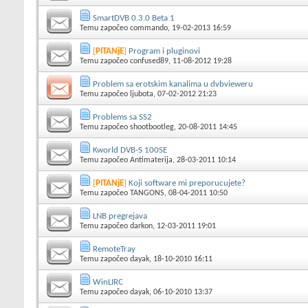
SmartDVB 0.3.0 Beta 1
Temu započeo
commando
, 19-02-2013 16:59
[
PITANjE
]
Program i pluginovi
Temu započeo
confused89
, 11-08-2012 19:28
Problem sa erotskim kanalima u dvbvieweru
Temu započeo
ljubota
, 07-02-2012 21:23
Problems sa SS2
Temu započeo
shootbootleg
, 20-08-2011 14:45
Kworld DVB-S 100SE
Temu započeo
Antimaterija
, 28-03-2011 10:14
[
PITANjE
]
Koji software mi preporucujete?
Temu započeo
TANGONS
, 08-04-2011 10:50
LNB pregrejava
Temu započeo
darkon
, 12-03-2011 19:01
RemoteTray
Temu započeo
dayak
, 18-10-2010 16:11
WinLIRC
Temu započeo
dayak
, 06-10-2010 13:37