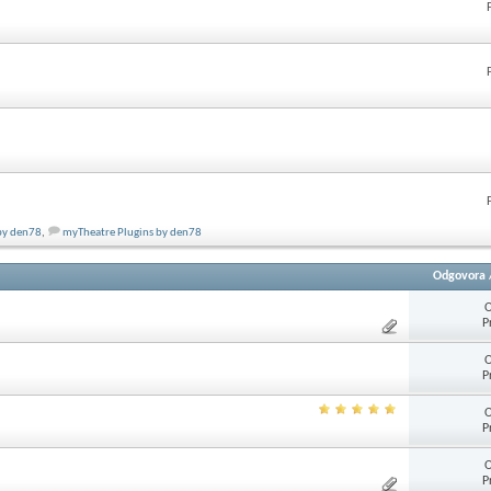
by den78
,
myTheatre Plugins by den78
Odgovora
O
P
O
P
O
P
O
P