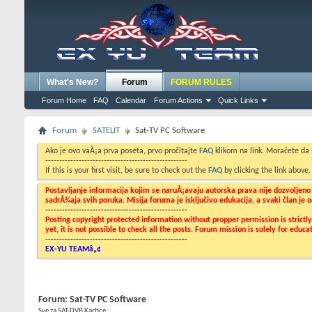
What's New?
Forum
FORUM RULES
Forum Home
FAQ
Calendar
Forum Actions
Quick Links
Forum
SATELIT
Sat-TV PC Software
Ako je ovo vaÅ¡a prva poseta, prvo pročitajte
FAQ
klikom na link. Moraćete da
---------------------------------------------------
If this is your first visit, be sure to check out the
FAQ
by clicking the link above
Postavljanje informacija kojim se naruÅ¡avaju autorska prava nije dozvoljen
sadrÅ¾aja svih poruka. Misija foruma je isključivo edukacija, a svaki član je
---------------------------------------------------
Posting copyright protected information without propper permission is strict
yet, it is not possible to check all the posts. Forum mission is solely for edu
---------------------------------------------------
EX-YU TEAMâ„¢
Forum:
Sat-TV PC Software
Sve za SAT-DVB Kartice...