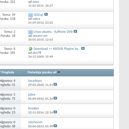
Poruka: 321
od
enes
15-02-2015,
10:27
Tema: 39
DiSEqC
Poruka: 518
od
zokce
25-09-2016,
23:25
Tema: 2
Linux ubuntu - Kaffeine DVB
Poruka: 18
od
nezatrt prt
30-05-2010,
12:03
Tema: 6
Download >> AltDVB Plugins by...
Poruka: 181
od
den78
26-12-2009,
15:49
/
Pregleda
Poslednja poruka od
dgovora: 4
lazarbozo
regleda: 51
29-03-2020,
11:21
dgovora: 5
jabre
regleda: 75
05-04-2016,
01:26
dgovora: 0
brankoz
regleda: 23
22-11-2014,
22:14
dgovora: 0
shishmish
regleda: 36
03-06-2013,
01:49