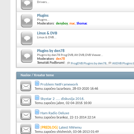
Drivers...
Plugins
Plugins...
Moderators:
denyboy
,
mac
,
Shomac
Linux & DVB
Linux & DVB...
Plugins by den78
Plugins by den78 Prog DVB,Alt DVB,DVB Viewer...
Moderators:
den78
Tematski Podforumi
:
ProgDVB Plugins by den78
,
AltDVB Plugins 
Naslov
/
Kreator teme
Problem NetFramework
Temu započeo
lazarbozo
, 28-03-2020 16:46
Skystar 2 ..... diskusija 2016.
Temu započeo
jabre
, 02-04-2016 16:00
Ham Radio Deluxe
Temu započeo
brankoz
, 22-11-2014 22:14
[
PREDLOG
]
Latest NWemu
Temu započeo
shishmish
, 03-06-2013 01:49