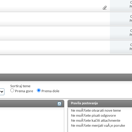
O
P
O
P
O
P
O
P
Sortiraj teme
Prema gore
Prema dole
Pravila postovanja
Ne moÅ¾ete
otvarati nove teme
Ne moÅ¾ete
pisati odgovore
Ne moÅ¾ete
kačiti attachmente
Ne moÅ¾ete
menjati vaÅ¡e poruke