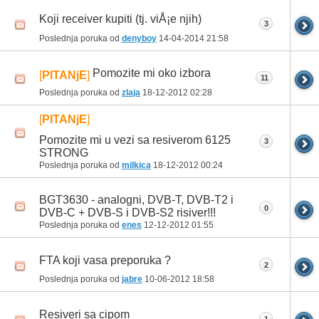
Koji receiver kupiti (tj. viÅ¡e njih)
3
Poslednja poruka od
denyboy
14-04-2014
21:58
Pomozite mi oko izbora
[
PITANjE
]
11
Poslednja poruka od
zlaja
18-12-2012
02:28
[
PITANjE
]
Pomozite mi u vezi sa resiverom 6125
3
STRONG
Poslednja poruka od
milkica
18-12-2012
00:24
BGT3630 - analogni, DVB-T, DVB-T2 i
0
DVB-C + DVB-S i DVB-S2 risiver!!!
Poslednja poruka od
enes
12-12-2012
01:55
FTA koji vasa preporuka ?
2
Poslednja poruka od
jabre
10-06-2012
18:58
Resiveri sa cipom
1