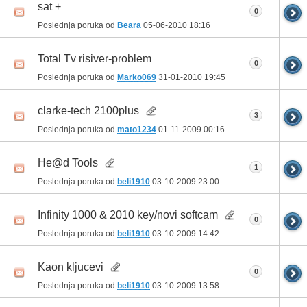
sat +
0
Poslednja poruka od
Beara
05-06-2010
18:16
Total Tv risiver-problem
0
Poslednja poruka od
Marko069
31-01-2010
19:45
clarke-tech 2100plus
3
Poslednja poruka od
mato1234
01-11-2009
00:16
He@d Tools
1
Poslednja poruka od
beli1910
03-10-2009
23:00
Infinity 1000 & 2010 key/novi softcam
0
Poslednja poruka od
beli1910
03-10-2009
14:42
Kaon kljucevi
0
Poslednja poruka od
beli1910
03-10-2009
13:58