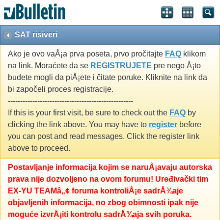
SAT risiveri
Ako je ovo vaÅ¡a prva poseta, prvo pročitajte
FAQ
klikom
na link. Moraćete da se
REGISTRUJETE
pre nego Å¡to
budete mogli da piÅ¡ete i čitate poruke. Kliknite na link da
bi započeli proces registracije.
---------------------------------------------------
If this is your first visit, be sure to check out the
FAQ
by
clicking the link above. You may have to
register
before
you can post and read messages. Click the register link
above to proceed.
Postavljanje informacija kojim se naruÅ¡avaju autorska
prava nije dozvoljeno na ovom forumu! Uređivački tim
EX-YU TEAMâ„¢ foruma kontroliÅ¡e sadrÅ¾aje
objavljenih informacija, no zbog obimnosti ipak nije
moguće izvrÅ¡iti kontrolu sadrÅ¾aja svih poruka.