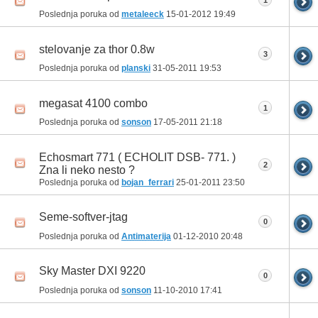
Poslednja poruka od
metaleeck
15-01-2012
19:49
stelovanje za thor 0.8w
3
Poslednja poruka od
planski
31-05-2011
19:53
megasat 4100 combo
1
Poslednja poruka od
sonson
17-05-2011
21:18
Echosmart 771 ( ECHOLIT DSB- 771. )
2
Zna li neko nesto ?
Poslednja poruka od
bojan_ferrari
25-01-2011
23:50
Seme-softver-jtag
0
Poslednja poruka od
Antimaterija
01-12-2010
20:48
Sky Master DXI 9220
0
Poslednja poruka od
sonson
11-10-2010
17:41