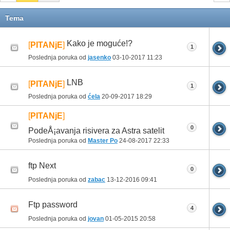
Tema
Kako je moguće!?
[
PITANjE
]
1
Poslednja poruka od
jasenko
03-10-2017
11:23
LNB
[
PITANjE
]
1
Poslednja poruka od
ćela
20-09-2017
18:29
[
PITANjE
]
0
PodeÅ¡avanja risivera za Astra satelit
Poslednja poruka od
Master Po
24-08-2017
22:33
ftp Next
0
Poslednja poruka od
zabac
13-12-2016
09:41
Ftp password
4
Poslednja poruka od
jovan
01-05-2015
20:58