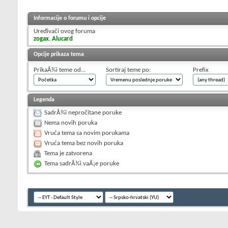
Informacije o forumu i opcije
Uređivači ovog foruma
zogax
,
Alucard
Opcije prikaza tema
PrikaÅ¾i teme od...
Sortiraj teme po:
Prefix
Legenda
SadrÅ¾i nepročitane poruke
Nema novih poruka
Vruća tema sa novim porukama
Vruća tema bez novih poruka
Tema je zatvorena
Tema sadrÅ¾i vaÅ¡e poruke