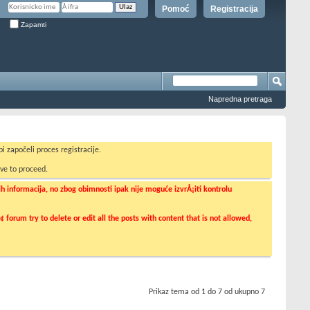
Pomoć
Registracija
Zapamti
Napredna pretraga
i započeli proces registracije.
ve to proceed.
informacija, no zbog obimnosti ipak nije moguće izvrÅ¡iti kontrolu
orum try to delete or edit all the posts with content that is not allowed,
Prikaz tema od 1 do 7 od ukupno 7