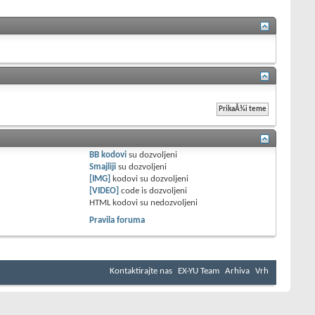
BB kodovi
su
dozvoljeni
Smajliji
su
dozvoljeni
[IMG]
kodovi su
dozvoljeni
[VIDEO]
code is
dozvoljeni
HTML kodovi su
nedozvoljeni
Pravila foruma
Kontaktirajte nas
EX-YU Team
Arhiva
Vrh