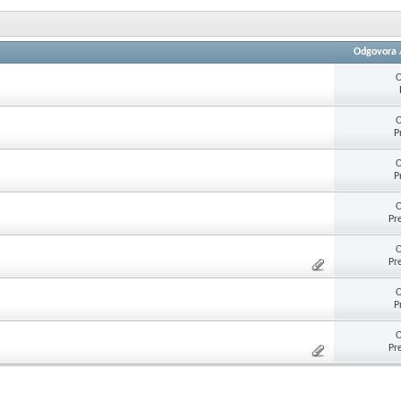
Odgovora
O
O
P
O
P
O
Pr
O
Pr
O
P
O
Pr