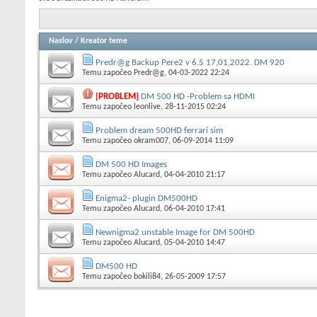
Naslov
/
Kreator teme
Predr@g Backup Pere2 v 6.5 17,01,2022. DM 920
Temu započeo
Predr@g
, 04-03-2022 22:24
[
PROBLEM
]
DM 500 HD -Problem sa HDMI
Temu započeo
leonlive
, 28-11-2015 02:24
Problem dream 500HD ferrari sim
Temu započeo
okram007
, 06-09-2014 11:09
DM 500 HD Images
Temu započeo
Alucard
, 04-04-2010 21:17
Enigma2- plugin DM500HD
Temu započeo
Alucard
, 06-04-2010 17:41
Newnigma2 unstable Image for DM 500HD
Temu započeo
Alucard
, 05-04-2010 14:47
DM500 HD
Temu započeo
bokili84
, 26-05-2009 17:57