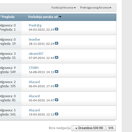
Funkcije foruma
Pretraga ovog foruma
/
Pregleda
Poslednja poruka od
dgovora: 0
Predr@g
Pregleda: 1
04-03-2022,
22:24
dgovora: 0
leonlive
regleda: 19
28-11-2015,
02:24
dgovora: 3
okram007
regleda: 55
07-09-2014,
12:44
dgovora: 9
CT0ЯH
egleda: 549
16-08-2013,
14:13
dgovora: 2
Alucard
egleda: 195
06-04-2010,
17:43
dgovora: 0
Alucard
regleda: 81
05-04-2010,
14:47
dgovora: 5
Alucard
egleda: 541
19-03-2010,
12:12
Brza navigacija
Dreambox 500 HD
Vrh