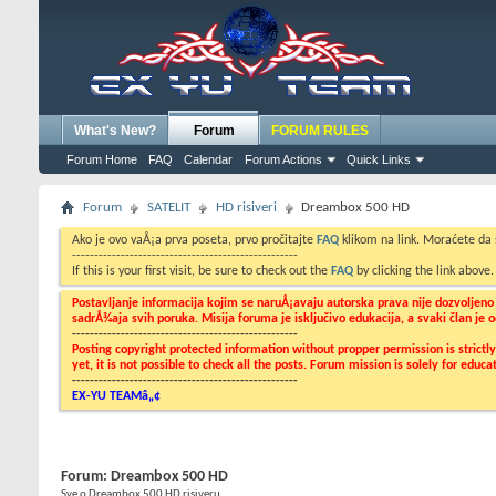
What's New?
Forum
FORUM RULES
Forum Home
FAQ
Calendar
Forum Actions
Quick Links
Forum
SATELIT
HD risiveri
Dreambox 500 HD
Ako je ovo vaÅ¡a prva poseta, prvo pročitajte
FAQ
klikom na link. Moraćete da
---------------------------------------------------
If this is your first visit, be sure to check out the
FAQ
by clicking the link above
Postavljanje informacija kojim se naruÅ¡avaju autorska prava nije dozvoljen
sadrÅ¾aja svih poruka. Misija foruma je isključivo edukacija, a svaki član je
---------------------------------------------------
Posting copyright protected information without propper permission is strict
yet, it is not possible to check all the posts. Forum mission is solely for edu
---------------------------------------------------
EX-YU TEAMâ„¢
Forum:
Dreambox 500 HD
Sve o Dreambox 500 HD risiveru....