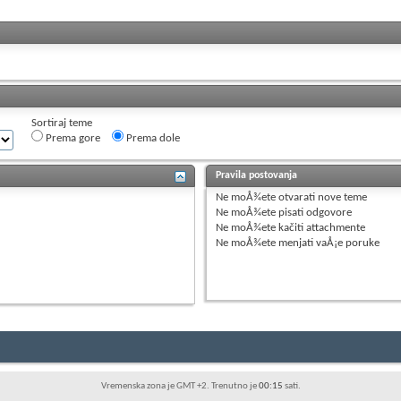
Sortiraj teme
Prema gore
Prema dole
Pravila postovanja
Ne moÅ¾ete
otvarati nove teme
Ne moÅ¾ete
pisati odgovore
Ne moÅ¾ete
kačiti attachmente
Ne moÅ¾ete
menjati vaÅ¡e poruke
Vremenska zona je GMT +2. Trenutno je
00:15
sati.