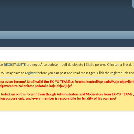
 se
REGISTRUJETE
pre nego Å¡to budete mogli da piÅ¡ete i čitate poruke. Kliknite na link da b
. You may have to
register
before you can post and read messages. Click the register link abo
o na ovom forumu! Uređivački tim EX-YU TEAMâ„¢ foruma kontroliÅ¡e sadrÅ¾aje objavljenih 
 odgovoran za zakonitost podataka koje objavljuje!
ly forbidden on this forum! Even though Administrators and Moderators from EX-YU TEAMâ„¢ f
cation purpose only, and every member is responsibile for legality of his own post!