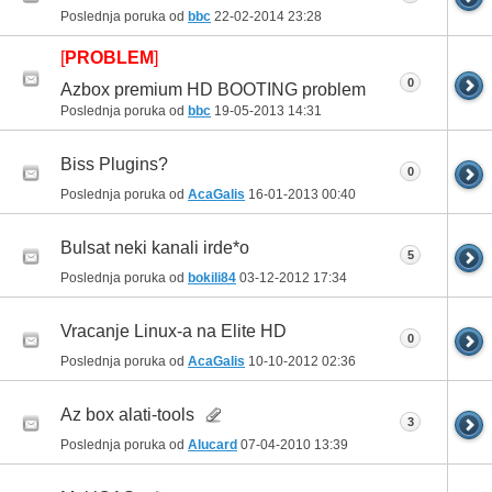
Poslednja poruka od
bbc
22-02-2014
23:28
[
PROBLEM
]
0
Azbox premium HD BOOTING problem
Poslednja poruka od
bbc
19-05-2013
14:31
Biss Plugins?
0
Poslednja poruka od
AcaGalis
16-01-2013
00:40
Bulsat neki kanali irde*o
5
Poslednja poruka od
bokili84
03-12-2012
17:34
Vracanje Linux-a na Elite HD
0
Poslednja poruka od
AcaGalis
10-10-2012
02:36
Az box alati-tools
3
Poslednja poruka od
Alucard
07-04-2010
13:39