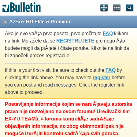
AzBox HD Elite & Premium
Ako je ovo vaÅ¡a prva poseta, prvo pročitajte
FAQ
klikom
na link. Moraćete da se
REGISTRUJETE
pre nego Å¡to
budete mogli da piÅ¡ete i čitate poruke. Kliknite na link da
bi započeli proces registracije.
---------------------------------------------------
If this is your first visit, be sure to check out the
FAQ
by
clicking the link above. You may have to
register
before
you can post and read messages. Click the register link
above to proceed.
Postavljanje informacija kojim se naruÅ¡avaju autorska
prava nije dozvoljeno na ovom forumu! Uređivački tim
EX-YU TEAMâ„¢ foruma kontroliÅ¡e sadrÅ¾aje
objavljenih informacija, no zbog obimnosti ipak nije
moguće izvrÅ¡iti kontrolu sadrÅ¾aja svih poruka.