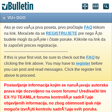
VU+ DUO
Ako je ovo vaÅ¡a prva poseta, prvo pročitajte
FAQ
klikom
na link. Moraćete da se
REGISTRUJETE
pre nego Å¡to
budete mogli da piÅ¡ete i čitate poruke. Kliknite na link da
bi započeli proces registracije.
---------------------------------------------------
If this is your first visit, be sure to check out the
FAQ
by
clicking the link above. You may have to
register
before
you can post and read messages. Click the register link
above to proceed.
Postavljanje informacija kojim se naruÅ¡avaju autorska
prava nije dozvoljeno na ovom forumu! Uređivački tim
EX-YU TEAMâ„¢ foruma kontroliÅ¡e sadrÅ¾aje
objavljenih informacija, no zbog obimnosti ipak nije
moguće izvrÅ¡iti kontrolu sadrÅ¾aja svih poruka.