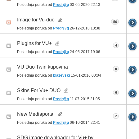
Poslednja poruka od
Predr@g
03-05-2020
22:13
Image for Vu-duo
56
Poslednja poruka od
Predr@g
26-12-2018
13:38
Plugins for VU+
4
Poslednja poruka od
Predr@g
24-05-2017
19:06
VU Duo Twin kupovina
0
Poslednja poruka od
blazevski
15-01-2016
00:04
Skins For Vu+ DUO
6
Poslednja poruka od
Predr@g
11-07-2015
21:05
New Mediaportal
2
Poslednja poruka od
Predr@g
06-10-2014
22:41
SDG image downloader for Vu+ by