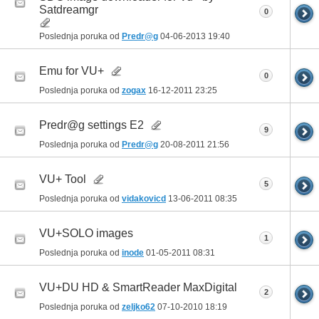
Satdreamgr
0
Poslednja poruka od
Predr@g
04-06-2013
19:40
Emu for VU+
0
Poslednja poruka od
zogax
16-12-2011
23:25
Predr@g settings E2
9
Poslednja poruka od
Predr@g
20-08-2011
21:56
VU+ Tool
5
Poslednja poruka od
vidakovicd
13-06-2011
08:35
VU+SOLO images
1
Poslednja poruka od
inode
01-05-2011
08:31
VU+DU HD & SmartReader MaxDigital
2
Poslednja poruka od
zeljko62
07-10-2010
18:19