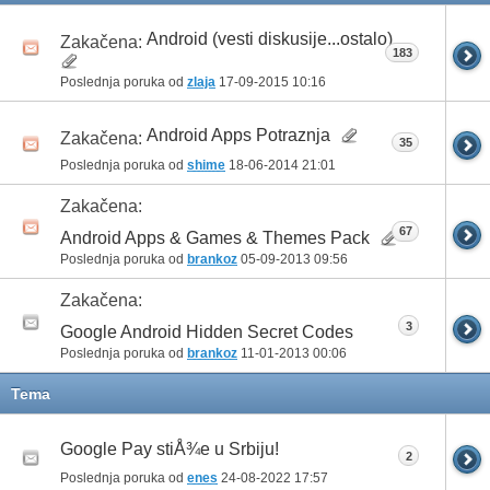
Android (vesti diskusije...ostalo)
Zakačena:
183
Poslednja poruka od
zlaja
17-09-2015
10:16
Android Apps Potraznja
Zakačena:
35
Poslednja poruka od
shime
18-06-2014
21:01
Zakačena:
67
Android Apps & Games & Themes Pack
Poslednja poruka od
brankoz
05-09-2013
09:56
Zakačena:
3
Google Android Hidden Secret Codes
Poslednja poruka od
brankoz
11-01-2013
00:06
Tema
Google Pay stiÅ¾e u Srbiju!
2
Poslednja poruka od
enes
24-08-2022
17:57