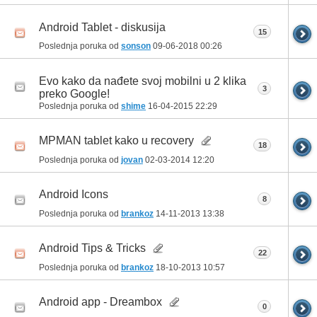
Android Tablet - diskusija
15
Poslednja poruka od
sonson
09-06-2018
00:26
Evo kako da nađete svoj mobilni u 2 klika
3
preko Google!
Poslednja poruka od
shime
16-04-2015
22:29
MPMAN tablet kako u recovery
18
Poslednja poruka od
jovan
02-03-2014
12:20
Android Icons
8
Poslednja poruka od
brankoz
14-11-2013
13:38
Android Tips & Tricks
22
Poslednja poruka od
brankoz
18-10-2013
10:57
Android app - Dreambox
0