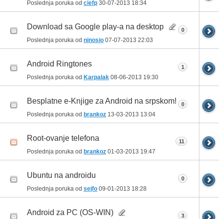
Poslednja poruka od
ciefp
30-07-2013
18:34
Download sa Google play-a na desktop
0
Poslednja poruka od
ninosio
07-07-2013
22:03
Android Ringtones
1
Poslednja poruka od
Karpalak
08-06-2013
19:30
Besplatne e-Knjige za Android na srpskom!
0
Poslednja poruka od
brankoz
13-03-2013
13:04
Root-ovanje telefona
11
Poslednja poruka od
brankoz
01-03-2013
19:47
Ubuntu na androidu
0
Poslednja poruka od
sejfo
09-01-2013
18:28
Android za PC (OS-WIN)
3