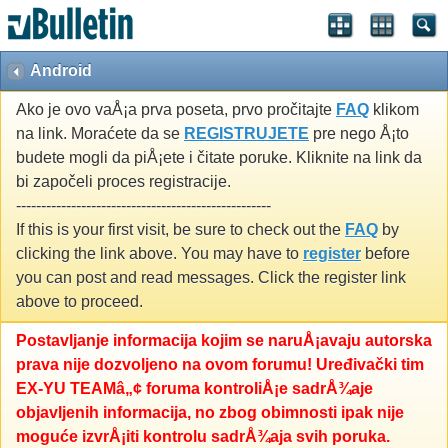
Android
Ako je ovo vaÅ¡a prva poseta, prvo pročitajte
FAQ
klikom
na link. Moraćete da se
REGISTRUJETE
pre nego Å¡to
budete mogli da piÅ¡ete i čitate poruke. Kliknite na link da
bi započeli proces registracije.
---------------------------------------------------
If this is your first visit, be sure to check out the
FAQ
by
clicking the link above. You may have to
register
before
you can post and read messages. Click the register link
above to proceed.
Postavljanje informacija kojim se naruÅ¡avaju autorska
prava nije dozvoljeno na ovom forumu! Uređivački tim
EX-YU TEAMâ„¢ foruma kontroliÅ¡e sadrÅ¾aje
objavljenih informacija, no zbog obimnosti ipak nije
moguće izvrÅ¡iti kontrolu sadrÅ¾aja svih poruka.