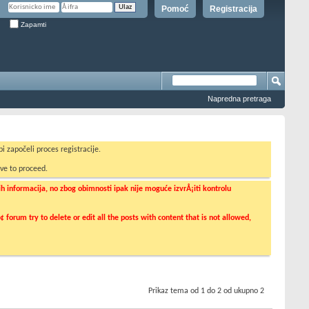
Pomoć
Registracija
Zapamti
Napredna pretraga
i započeli proces registracije.
ve to proceed.
informacija, no zbog obimnosti ipak nije moguće izvrÅ¡iti kontrolu
orum try to delete or edit all the posts with content that is not allowed,
Prikaz tema od 1 do 2 od ukupno 2