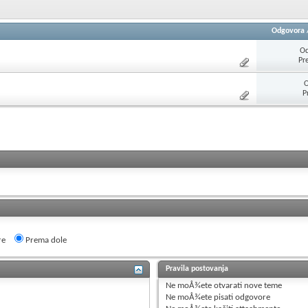
Odgovora
Od
Pr
O
P
re
Prema dole
Pravila postovanja
Ne moÅ¾ete
otvarati nove teme
Ne moÅ¾ete
pisati odgovore