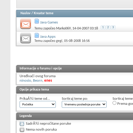
Naslov
/
Kreator teme
Java Games
1
2
3
Temu započeo
Marko069
, 14-04-2007 03:18
Java Apps
Temu započeo
gegi
, 05-08-2008 16:56
Informacije o forumu i opcije
Uređivači ovog foruma
ninosio
,
Beorn
,
enes
Opcije prikaza tema
PrikaÅ¾i teme od...
Sortiraj teme po:
Sortiraj teme
Prema go
Legenda
SadrÅ¾i nepročitane poruke
Nema novih poruka