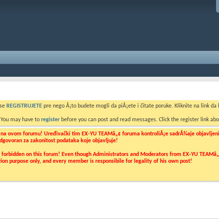
 se
REGISTRUJETE
pre nego Å¡to budete mogli da piÅ¡ete i čitate poruke. Kliknite na link da b
. You may have to
register
before you can post and read messages. Click the register link abo
o na ovom forumu! Uređivački tim EX-YU TEAMâ„¢ foruma kontroliÅ¡e sadrÅ¾aje objavljenih 
 odgovoran za zakonitost podataka koje objavljuje!
ly forbidden on this forum! Even though Administrators and Moderators from EX-YU TEAMâ„¢ f
cation purpose only, and every member is responsibile for legality of his own post!