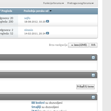
Funkcije foruma
Pretraga ovog foruma
/
Pregleda
Poslednja poruka od
govora: 20
sejfo
egleda: 200
18-08-2012,
10:20
dgovora: 2
ninosio
regleda: 52
14-02-2011,
20:34
Brza navigacija
Java (J2ME)
Vrh
BB kodovi
su
dozvoljeni
Smajliji
su
dozvoljeni