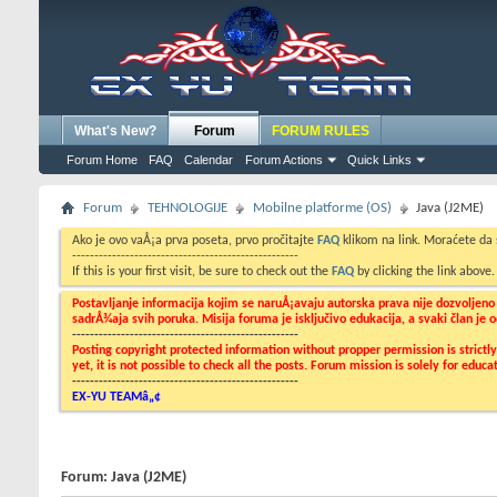
What's New?
Forum
FORUM RULES
Forum Home
FAQ
Calendar
Forum Actions
Quick Links
Forum
TEHNOLOGIJE
Mobilne platforme (OS)
Java (J2ME)
Ako je ovo vaÅ¡a prva poseta, prvo pročitajte
FAQ
klikom na link. Moraćete da
---------------------------------------------------
If this is your first visit, be sure to check out the
FAQ
by clicking the link above
Postavljanje informacija kojim se naruÅ¡avaju autorska prava nije dozvoljen
sadrÅ¾aja svih poruka. Misija foruma je isključivo edukacija, a svaki član je
---------------------------------------------------
Posting copyright protected information without propper permission is strict
yet, it is not possible to check all the posts. Forum mission is solely for edu
---------------------------------------------------
EX-YU TEAMâ„¢
Forum:
Java (J2ME)