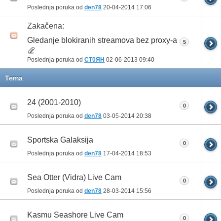
Poslednja poruka od
den78
20-04-2014
17:06
Zakačena:
Gledanje blokiranih streamova bez proxy-a
5
Poslednja poruka od
CT0ЯH
02-06-2013
09:40
Tema
24 (2001-2010)
0
Poslednja poruka od
den78
03-05-2014
20:38
Sportska Galaksija
0
Poslednja poruka od
den78
17-04-2014
18:53
Sea Otter (Vidra) Live Cam
0
Poslednja poruka od
den78
28-03-2014
15:56
Kasmu Seashore Live Cam
0