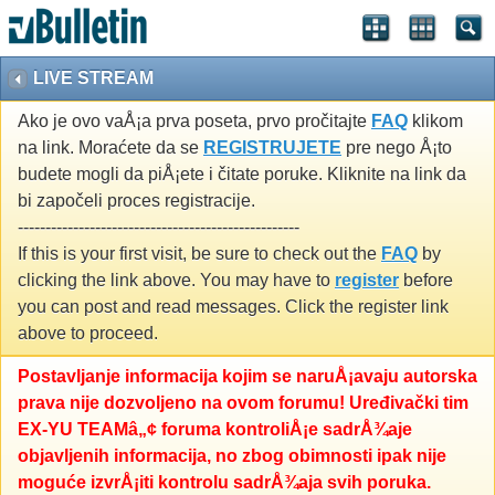
LIVE STREAM
Ako je ovo vaÅ¡a prva poseta, prvo pročitajte
FAQ
klikom
na link. Moraćete da se
REGISTRUJETE
pre nego Å¡to
budete mogli da piÅ¡ete i čitate poruke. Kliknite na link da
bi započeli proces registracije.
---------------------------------------------------
If this is your first visit, be sure to check out the
FAQ
by
clicking the link above. You may have to
register
before
you can post and read messages. Click the register link
above to proceed.
Postavljanje informacija kojim se naruÅ¡avaju autorska
prava nije dozvoljeno na ovom forumu! Uređivački tim
EX-YU TEAMâ„¢ foruma kontroliÅ¡e sadrÅ¾aje
objavljenih informacija, no zbog obimnosti ipak nije
moguće izvrÅ¡iti kontrolu sadrÅ¾aja svih poruka.