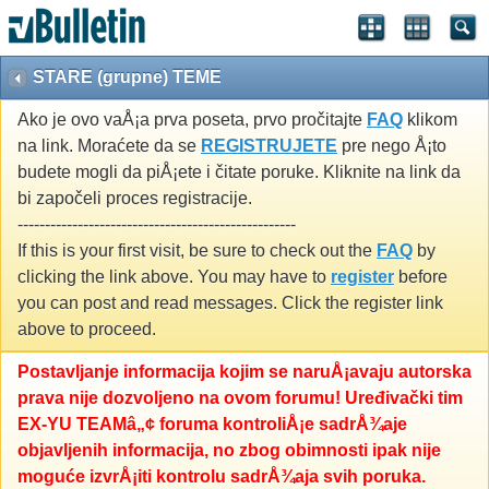
STARE (grupne) TEME
Ako je ovo vaÅ¡a prva poseta, prvo pročitajte
FAQ
klikom
na link. Moraćete da se
REGISTRUJETE
pre nego Å¡to
budete mogli da piÅ¡ete i čitate poruke. Kliknite na link da
bi započeli proces registracije.
---------------------------------------------------
If this is your first visit, be sure to check out the
FAQ
by
clicking the link above. You may have to
register
before
you can post and read messages. Click the register link
above to proceed.
Postavljanje informacija kojim se naruÅ¡avaju autorska
prava nije dozvoljeno na ovom forumu! Uređivački tim
EX-YU TEAMâ„¢ foruma kontroliÅ¡e sadrÅ¾aje
objavljenih informacija, no zbog obimnosti ipak nije
moguće izvrÅ¡iti kontrolu sadrÅ¾aja svih poruka.