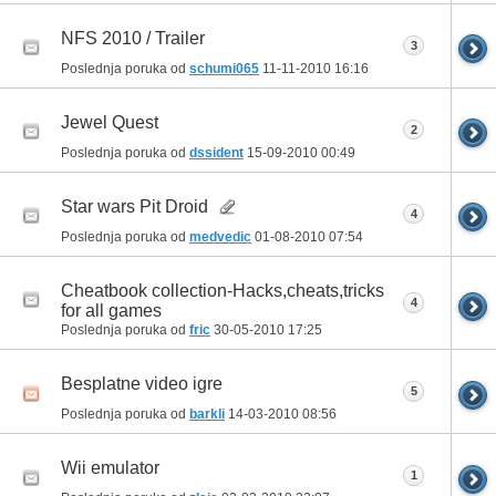
NFS 2010 / Trailer
3
Poslednja poruka od
schumi065
11-11-2010
16:16
Jewel Quest
2
Poslednja poruka od
dssident
15-09-2010
00:49
Star wars Pit Droid
4
Poslednja poruka od
medvedic
01-08-2010
07:54
Cheatbook collection-Hacks,cheats,tricks
4
for all games
Poslednja poruka od
fric
30-05-2010
17:25
Besplatne video igre
5
Poslednja poruka od
barkli
14-03-2010
08:56
Wii emulator
1