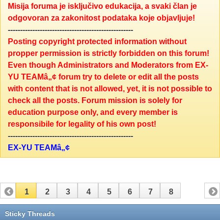
Misija foruma je isključivo edukacija, a svaki član je
odgovoran za zakonitost podataka koje objavljuje!
---------------------------------------------------
Posting copyright protected information without
propper permission is strictly forbidden on this forum!
Even though Administrators and Moderators from EX-
YU TEAMâ„¢ forum try to delete or edit all the posts
with content that is not allowed, yet, it is not possible to
check all the posts. Forum mission is solely for
education purpose only, and every member is
responsibile for legality of his own post!
---------------------------------------------------
EX-YU TEAMâ„¢
1
2
3
4
5
6
7
8
Sticky Threads