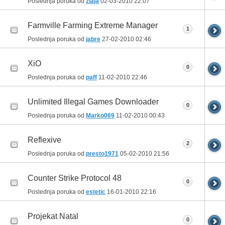
Poslednja poruka od
zlaja
02-03-2010
22:07
Farmville Farming Extreme Manager
1
Poslednja poruka od
jabre
27-02-2010
02:46
XiO
0
Poslednja poruka od
paff
11-02-2010
22:46
Unlimited Illegal Games Downloader
0
Poslednja poruka od
Marko069
11-02-2010
00:43
Reflexive
2
Poslednja poruka od
presto1971
05-02-2010
21:56
Counter Strike Protocol 48
0
Poslednja poruka od
estetic
16-01-2010
22:16
Projekat Natal
0