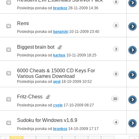
0
Poslednja poruka od
brankoz
28-11-2009
14:36
Remi
0
Poslednja poruka od
banatski
10-11-2009
23:40
Biggest brain bot
3
Poslednja poruka od
karbus
10-11-2009
18:25
6000 Cheats & 15000 CD Keys For
0
Various Games Download
Poslednja poruka od
gegi
18-10-2009
10:52
Fritz-Chess
10
Poslednja poruka od
cvele
17-10-2009
08:27
Sudoku for Windows v1.6.9
4
Poslednja poruka od
brankoz
14-10-2009
17:17