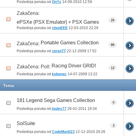
Poslednja poruka od
OnYx
14-09-2010
12:59
Zakačena:
25
ePSXe (PSX Emulator) + PSX Games
Poslednja poruka od
shonEEE
12-03-2010
22:29
Portable Games Collection
Zakačena:
86
Poslednja poruka od
zoranTT
22-12-2009
17:52
Racing Driver GRID!
Zakačena: Poll:
12
Poslednja poruka od
kubanac
14-07-2009
13:22
Tema
181 Legend Sega Games Collection
0
Poslednja poruka od
joules77
26-01-2011
19:34
SolSuite
3
Poslednja poruka od
CodeMan023
12-12-2010
20:26