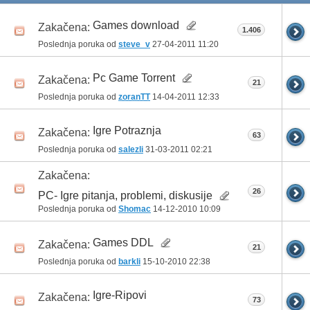
Games download
Zakačena:
1.406
Poslednja poruka od
steve_v
27-04-2011
11:20
Pc Game Torrent
Zakačena:
21
Poslednja poruka od
zoranTT
14-04-2011
12:33
Igre Potraznja
Zakačena:
63
Poslednja poruka od
salezli
31-03-2011
02:21
Zakačena:
26
PC- Igre pitanja, problemi, diskusije
Poslednja poruka od
Shomac
14-12-2010
10:09
Games DDL
Zakačena:
21
Poslednja poruka od
barkli
15-10-2010
22:38
Igre-Ripovi
Zakačena:
73