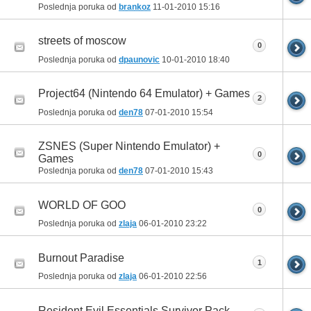
Poslednja poruka od
brankoz
11-01-2010
15:16
streets of moscow
0
Poslednja poruka od
dpaunovic
10-01-2010
18:40
Project64 (Nintendo 64 Emulator) + Games
2
Poslednja poruka od
den78
07-01-2010
15:54
ZSNES (Super Nintendo Emulator) +
0
Games
Poslednja poruka od
den78
07-01-2010
15:43
WORLD OF GOO
0
Poslednja poruka od
zlaja
06-01-2010
23:22
Burnout Paradise
1
Poslednja poruka od
zlaja
06-01-2010
22:56
Resident Evil Essentials Survivor Pack