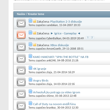
Naslov
/
Kreator teme
Zakačena:
PlayStation 2-3 diskusije
Temu započeo
sandokan
, 15-04-2007 20:33
Zakačena:
► Igrice - Gameplay ◄
1
2
Temu započeo
CyberBalkan
, 04-01-2019 20:49
Zakačena:
XBox diskusije
Temu započeo
AmonGoeth
, 29-11-2006 18:51
KAKO HAKOVATI *SPIN THE BOTTLE* NA FB
Temu započeo
anki246
, 04-08-2016 21:26
4K igranje
Temu započeo
zlaja
, 21-04-2014 16:29
Angry Birds
Temu započeo
zlaja
, 14-03-2014 22:16
ArheoloÅ¡ka potraga za video igrom
Temu započeo
shime
, 05-06-2013 22:48
Call of Duty na novom endÅ¾inu
Temu započeo
brankoz
, 30-04-2013 12:30