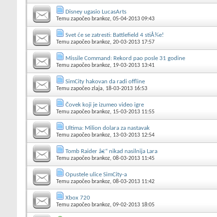
Disney ugasio LucasArts
Temu započeo
brankoz
, 05-04-2013 09:43
Svet će se zatresti: Battlefield 4 stiÅ¾e!
Temu započeo
brankoz
, 20-03-2013 17:57
Missile Command: Rekord pao posle 31 godine
Temu započeo
brankoz
, 19-03-2013 13:41
SimCity hakovan da radi offline
Temu započeo
zlaja
, 18-03-2013 16:53
Čovek koji je izumeo video igre
Temu započeo
brankoz
, 15-03-2013 11:55
Ultima: Milion dolara za nastavak
Temu započeo
brankoz
, 13-03-2013 12:54
Tomb Raider â€“ nikad nasilnija Lara
Temu započeo
brankoz
, 08-03-2013 11:45
Opustele ulice SimCity-a
Temu započeo
brankoz
, 08-03-2013 11:42
Xbox 720
Temu započeo
brankoz
, 09-02-2013 18:05