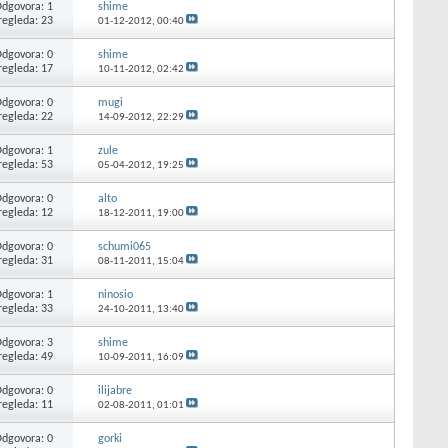
dgovora: 1
shime
regleda: 23
01-12-2012,
00:40
dgovora: 0
shime
regleda: 17
10-11-2012,
02:42
dgovora: 0
mugi
regleda: 22
14-09-2012,
22:29
dgovora: 1
zule
regleda: 53
05-04-2012,
19:25
dgovora: 0
alto
regleda: 12
18-12-2011,
19:00
dgovora: 0
schumi065
regleda: 31
08-11-2011,
15:04
dgovora: 1
ninosio
regleda: 33
24-10-2011,
13:40
dgovora: 3
shime
regleda: 49
10-09-2011,
16:09
dgovora: 0
ilijabre
regleda: 11
02-08-2011,
01:01
dgovora: 0
gorki