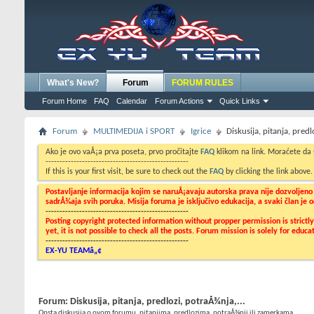
What's New?
Forum
FORUM RULES
Forum Home
FAQ
Calendar
Forum Actions
Quick Links
Forum
MULTIMEDIJA i SPORT
Igrice
Diskusija, pitanja, predl
Ako je ovo vaÅ¡a prva poseta, prvo pročitajte
FAQ
klikom na link. Moraćete da
---------------------------------------------------
If this is your first visit, be sure to check out the
FAQ
by clicking the link above
Postavljanje informacija kojim se naruÅ¡avaju autorska prava nije dozvoljen
sadrÅ¾aja svih poruka. Misija foruma je isključivo edukacija, a svaki član je
---------------------------------------------------
Posting copyright protected information without propper permission is strict
yet, it is not possible to check all the posts. Forum mission is solely for edu
---------------------------------------------------
EX-YU TEAMâ„¢
Forum:
Diskusija, pitanja, predlozi, potraÅ¾nja,...
Opsta diskusija o ovom forumu, pitanjima, predlozima, potraÅ¾nji ili zamerkama...