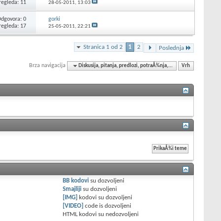
regleda: 11
28-05-2011,
13:03
dgovora: 0
gorki
regleda: 17
25-05-2011,
22:21
Stranica 1 od 2
1
2
Poslednja
Brza navigacija
Diskusija, pitanja, predlozi, potraÅ¾nja,...
Vrh
BB kodovi
su
dozvoljeni
Smajliji
su
dozvoljeni
[IMG]
kodovi su
dozvoljeni
[VIDEO]
code is
dozvoljeni
HTML kodovi su
nedozvoljeni