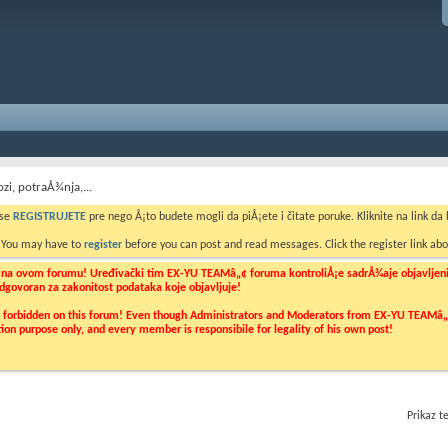
ozi, potraÅ¾nja,...
 se
REGISTRUJETE
pre nego Å¡to budete mogli da piÅ¡ete i čitate poruke. Kliknite na link da b
. You may have to
register
before you can post and read messages. Click the register link abo
o na ovom forumu! Uređivački tim EX-YU TEAMâ„¢ foruma kontroliÅ¡e sadrÅ¾aje objavljenih 
 odgovoran za zakonitost podataka koje objavljuje!
ly forbidden on this forum! Even though Administrators and Moderators from EX-YU TEAMâ„¢ f
cation purpose only, and every member is responsibile for legality of his own post!
Prikaz 