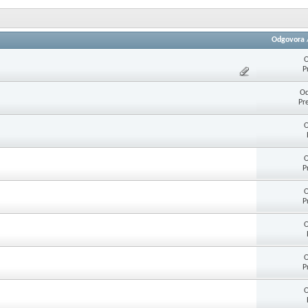
Odgovora
O
P
Od
Pr
O
O
P
O
P
O
O
P
O