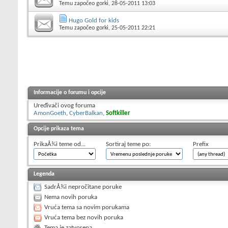
Temu započeo
gorki
, 28-05-2011 13:03
Hugo Gold for kids
Temu započeo
gorki
, 25-05-2011 22:21
Informacije o forumu i opcije
Uređivači ovog foruma
AmonGoeth
,
CyberBalkan
,
Softkiller
Opcije prikaza tema
PrikaÅ¾i teme od...
Sortiraj teme po:
Prefix
Legenda
SadrÅ¾i nepročitane poruke
Nema novih poruka
Vruća tema sa novim porukama
Vruća tema bez novih poruka
Tema je zatvorena