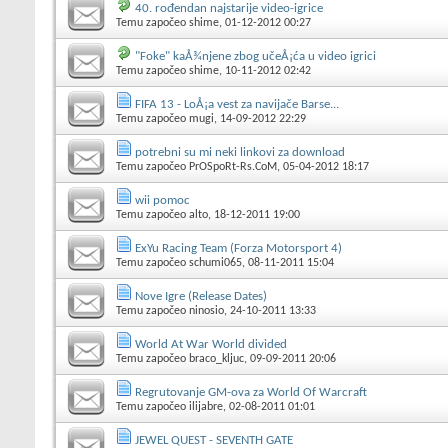
40. rođendan najstarije video-igrice
Temu započeo
shime
, 01-12-2012 00:27
"Foke" kaÅ¾njene zbog učeÅ¡ća u video igrici
Temu započeo
shime
, 10-11-2012 02:42
FIFA 13 - LoÅ¡a vest za navijače Barse...
Temu započeo
mugi
, 14-09-2012 22:29
potrebni su mi neki linkovi za download
Temu započeo
PrOSpoRt-Rs.CoM
, 05-04-2012 18:17
wii pomoc
Temu započeo
alto
, 18-12-2011 19:00
ExYu Racing Team (Forza Motorsport 4)
Temu započeo
schumi065
, 08-11-2011 15:04
Nove Igre (Release Dates)
Temu započeo
ninosio
, 24-10-2011 13:33
World At War World divided
Temu započeo
braco_kljuc
, 09-09-2011 20:06
Regrutovanje GM-ova za World Of Warcraft
Temu započeo
ilijabre
, 02-08-2011 01:01
JEWEL QUEST - SEVENTH GATE