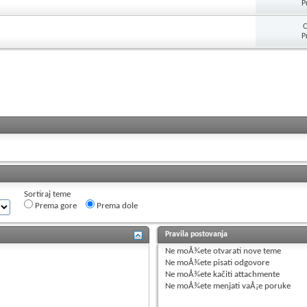
P
O
P
Sortiraj teme
Prema gore
Prema dole
Pravila postovanja
Ne moÅ¾ete
otvarati nove teme
Ne moÅ¾ete
pisati odgovore
Ne moÅ¾ete
kačiti attachmente
Ne moÅ¾ete
menjati vaÅ¡e poruke