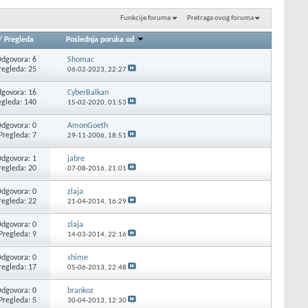
Funkcije foruma
Pretraga ovog foruma
/
Pregleda
Poslednja poruka od
dgovora: 6
Shomac
regleda: 25
06-02-2023,
22:27
govora: 16
CyberBalkan
egleda: 140
15-02-2020,
01:53
dgovora: 0
AmonGoeth
Pregleda: 7
29-11-2006,
18:51
dgovora: 1
jabre
regleda: 20
07-08-2016,
21:01
dgovora: 0
zlaja
regleda: 22
21-04-2014,
16:29
dgovora: 0
zlaja
Pregleda: 9
14-03-2014,
22:16
dgovora: 0
shime
regleda: 17
05-06-2013,
22:48
dgovora: 0
brankoz
Pregleda: 5
30-04-2013,
12:30