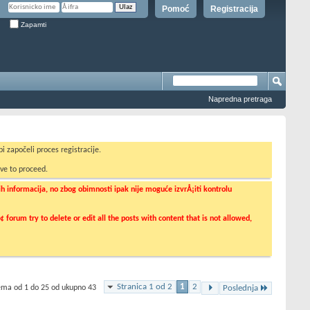
Pomoć
Registracija
Zapamti
Napredna pretraga
i započeli proces registracije.
ve to proceed.
informacija, no zbog obimnosti ipak nije moguće izvrÅ¡iti kontrolu
orum try to delete or edit all the posts with content that is not allowed,
Stranica 1 od 2
1
2
tema od 1 do 25 od ukupno 43
Poslednja