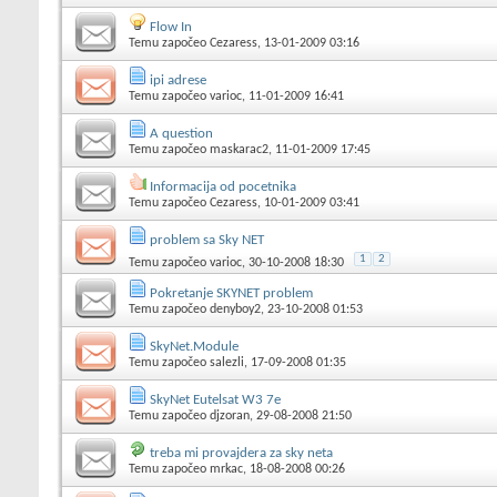
Flow In
Temu započeo
Cezaress
, 13-01-2009 03:16
ipi adrese
Temu započeo
varioc
, 11-01-2009 16:41
A question
Temu započeo
maskarac2
, 11-01-2009 17:45
Informacija od pocetnika
Temu započeo
Cezaress
, 10-01-2009 03:41
problem sa Sky NET
1
2
Temu započeo
varioc
, 30-10-2008 18:30
Pokretanje SKYNET problem
Temu započeo
denyboy2
, 23-10-2008 01:53
SkyNet.Module
Temu započeo
salezli
, 17-09-2008 01:35
SkyNet Eutelsat W3 7e
Temu započeo
djzoran
, 29-08-2008 21:50
treba mi provajdera za sky neta
Temu započeo
mrkac
, 18-08-2008 00:26