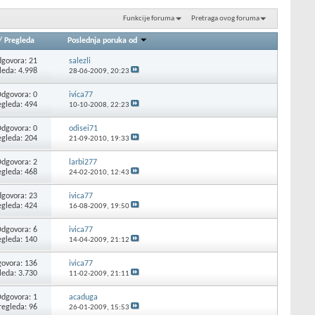
Funkcije foruma
Pretraga ovog foruma
/
Pregleda
Poslednja poruka od
govora: 21
salezli
leda: 4.998
28-06-2009,
20:23
dgovora: 0
ivica77
egleda: 494
10-10-2008,
22:23
dgovora: 0
odisei71
egleda: 204
21-09-2010,
19:33
dgovora: 2
larbi277
egleda: 468
24-02-2010,
12:43
govora: 23
ivica77
egleda: 424
16-08-2009,
19:50
dgovora: 6
ivica77
egleda: 140
14-04-2009,
21:12
ovora: 136
ivica77
leda: 3.730
11-02-2009,
21:11
dgovora: 1
acaduga
regleda: 96
26-01-2009,
15:53