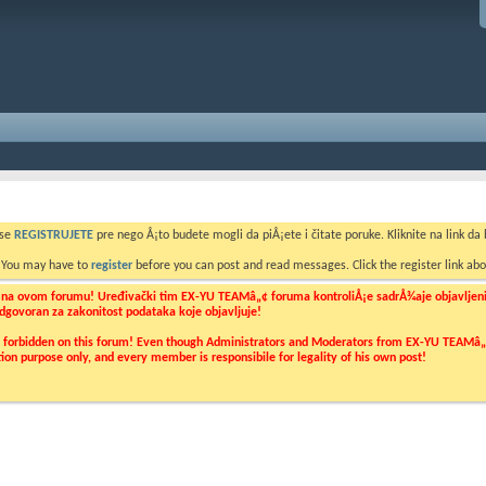
 se
REGISTRUJETE
pre nego Å¡to budete mogli da piÅ¡ete i čitate poruke. Kliknite na link da b
. You may have to
register
before you can post and read messages. Click the register link abo
o na ovom forumu! Uređivački tim EX-YU TEAMâ„¢ foruma kontroliÅ¡e sadrÅ¾aje objavljenih 
 odgovoran za zakonitost podataka koje objavljuje!
ly forbidden on this forum! Even though Administrators and Moderators from EX-YU TEAMâ„¢ f
cation purpose only, and every member is responsibile for legality of his own post!