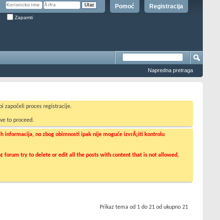
Pomoć
Registracija
Zapamti
Napredna pretraga
i započeli proces registracije.
ve to proceed.
informacija, no zbog obimnosti ipak nije moguće izvrÅ¡iti kontrolu
orum try to delete or edit all the posts with content that is not allowed,
Prikaz tema od 1 do 21 od ukupno 21