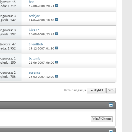
govora: 15
bbc
leda: 1.719
12-08-2008,
20:21
dgovora: 3
ordejov
egleda: 242
24-06-2008,
18:18
dgovora: 3
ivica77
egleda: 292
26-05-2008,
23:43
govora: 47
SilentBob
leda: 1.952
19-12-2007,
01:50
dgovora: 1
batamb
egleda: 150
21-06-2007,
06:00
dgovora: 2
essence
egleda: 706
26-03-2007,
12:20
Brza navigacija
SkyNET
Vrh