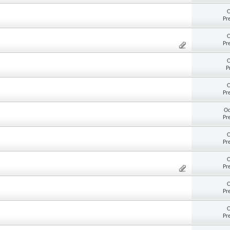
O
Pr
O
Pr
O
P
O
Pr
Od
Pr
O
Pr
O
Pr
O
Pr
O
Pr