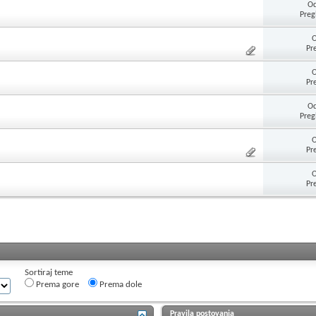
Od
Preg
O
Pr
O
Pr
Od
Preg
O
Pr
O
Pr
Sortiraj teme
Prema gore
Prema dole
Pravila postovanja