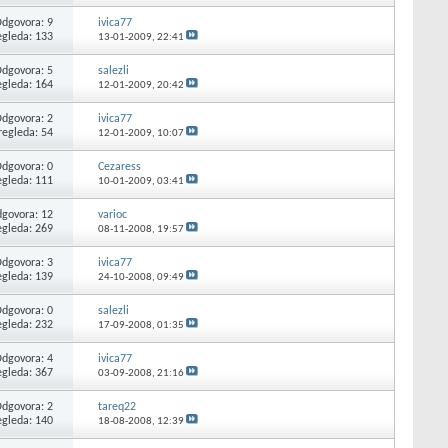
dgovora: 9
ivica77
egleda: 133
13-01-2009,
22:41
dgovora: 5
salezli
egleda: 164
12-01-2009,
20:42
dgovora: 2
ivica77
regleda: 54
12-01-2009,
10:07
dgovora: 0
Cezaress
egleda: 111
10-01-2009,
03:41
govora: 12
varioc
egleda: 269
08-11-2008,
19:57
dgovora: 3
ivica77
egleda: 139
24-10-2008,
09:49
dgovora: 0
salezli
egleda: 232
17-09-2008,
01:35
dgovora: 4
ivica77
egleda: 367
03-09-2008,
21:16
dgovora: 2
tareq22
egleda: 140
18-08-2008,
12:39