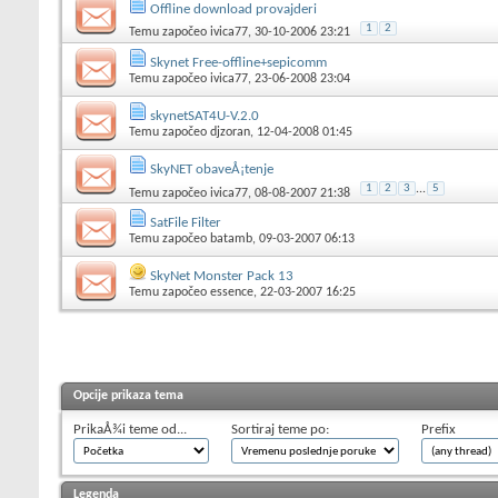
Offline download provajderi
1
2
Temu započeo
ivica77
, 30-10-2006 23:21
Skynet Free-offline+sepicomm
Temu započeo
ivica77
, 23-06-2008 23:04
skynetSAT4U-V.2.0
Temu započeo
djzoran
, 12-04-2008 01:45
SkyNET obaveÅ¡tenje
1
2
3
...
5
Temu započeo
ivica77
, 08-08-2007 21:38
SatFile Filter
Temu započeo
batamb
, 09-03-2007 06:13
SkyNet Monster Pack 13
Temu započeo
essence
, 22-03-2007 16:25
Opcije prikaza tema
PrikaÅ¾i teme od...
Sortiraj teme po:
Prefix
Legenda