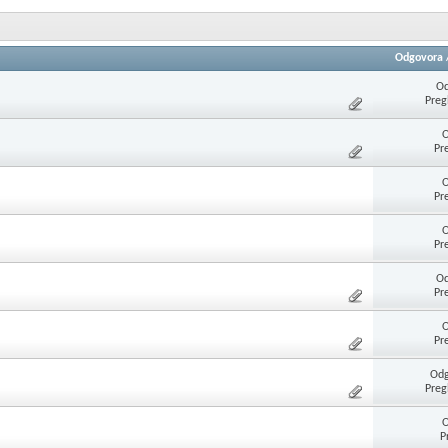
Odgovora
Od
Preg
O
Pr
O
Pr
O
Pr
Od
Pr
O
Pr
Odg
Preg
O
P