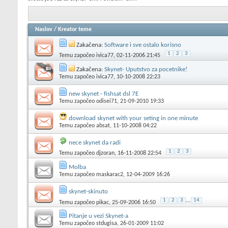
Naslov
/
Kreator teme
Zakačena:
Software i sve ostalo korisno
1
2
3
Temu započeo
ivica77
, 02-11-2006 21:45
Zakačena:
Skynet- Uputstvo za pocetnike!
Temu započeo
ivica77
, 10-10-2008 22:23
new skynet - fishsat dsl 7E
Temu započeo
odisei71
, 21-09-2010 19:33
download skynet with your seting in one minute
Temu započeo
absat
, 11-10-2008 04:22
nece skynet da radi
1
2
3
Temu započeo
djzoran
, 16-11-2008 22:54
Molba
Temu započeo
maskarac2
, 12-04-2009 16:26
skynet-skinuto
1
2
3
...
14
Temu započeo
pikac
, 25-09-2006 16:50
Pitanje u vezi Skynet-a
Temu započeo
stdugisa
, 26-01-2009 11:02