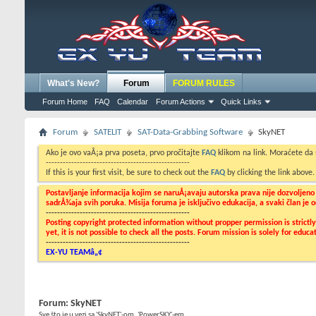
What's New?
Forum
FORUM RULES
Forum Home
FAQ
Calendar
Forum Actions
Quick Links
Forum
SATELIT
SAT-Data-Grabbing Software
SkyNET
Ako je ovo vaÅ¡a prva poseta, prvo pročitajte
FAQ
klikom na link. Moraćete da
---------------------------------------------------
If this is your first visit, be sure to check out the
FAQ
by clicking the link above
Postavljanje informacija kojim se naruÅ¡avaju autorska prava nije dozvoljen
sadrÅ¾aja svih poruka. Misija foruma je isključivo edukacija, a svaki član je
---------------------------------------------------
Posting copyright protected information without propper permission is strict
yet, it is not possible to check all the posts. Forum mission is solely for edu
---------------------------------------------------
EX-YU TEAMâ„¢
Forum:
SkyNET
Sve što je u vezi sa 'SkyNET'-om, 'PowerSKY'-em...