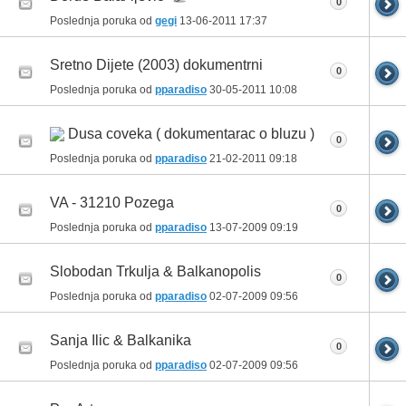
0
Poslednja poruka od
gegi
13-06-2011
17:37
Sretno Dijete (2003) dokumentrni
0
Poslednja poruka od
pparadiso
30-05-2011
10:08
Dusa coveka ( dokumentarac o bluzu )
0
Poslednja poruka od
pparadiso
21-02-2011
09:18
VA - 31210 Pozega
0
Poslednja poruka od
pparadiso
13-07-2009
09:19
Slobodan Trkulja & Balkanopolis
0
Poslednja poruka od
pparadiso
02-07-2009
09:56
Sanja Ilic & Balkanika
0
Poslednja poruka od
pparadiso
02-07-2009
09:56