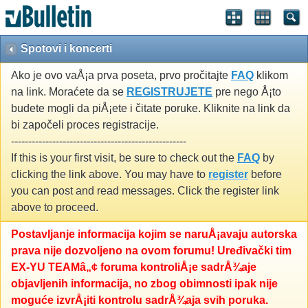
Spotovi i koncerti
Ako je ovo vaÅ¡a prva poseta, prvo pročitajte
FAQ
klikom
na link. Moraćete da se
REGISTRUJETE
pre nego Å¡to
budete mogli da piÅ¡ete i čitate poruke. Kliknite na link da
bi započeli proces registracije.
---------------------------------------------------
If this is your first visit, be sure to check out the
FAQ
by
clicking the link above. You may have to
register
before
you can post and read messages. Click the register link
above to proceed.
Postavljanje informacija kojim se naruÅ¡avaju autorska
prava nije dozvoljeno na ovom forumu! Uređivački tim
EX-YU TEAMâ„¢ foruma kontroliÅ¡e sadrÅ¾aje
objavljenih informacija, no zbog obimnosti ipak nije
moguće izvrÅ¡iti kontrolu sadrÅ¾aja svih poruka.