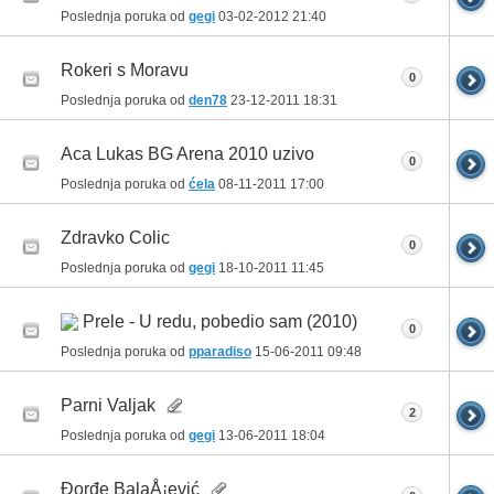
Poslednja poruka od
gegi
03-02-2012
21:40
Rokeri s Moravu
0
Poslednja poruka od
den78
23-12-2011
18:31
Aca Lukas BG Arena 2010 uzivo
0
Poslednja poruka od
ćela
08-11-2011
17:00
Zdravko Colic
0
Poslednja poruka od
gegi
18-10-2011
11:45
Prele - U redu, pobedio sam (2010)
0
Poslednja poruka od
pparadiso
15-06-2011
09:48
Parni Valjak
2
Poslednja poruka od
gegi
13-06-2011
18:04
Đorđe BalaÅ¡ević