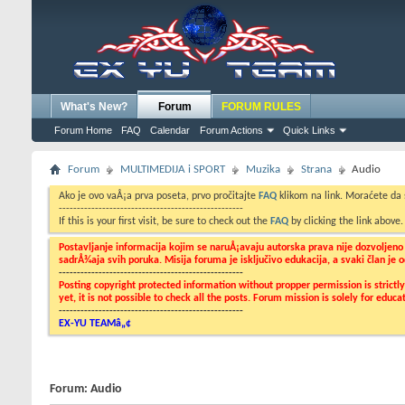
What's New?
Forum
FORUM RULES
Forum Home
FAQ
Calendar
Forum Actions
Quick Links
Forum
MULTIMEDIJA i SPORT
Muzika
Strana
Audio
Ako je ovo vaÅ¡a prva poseta, prvo pročitajte
FAQ
klikom na link. Moraćete da
---------------------------------------------------
If this is your first visit, be sure to check out the
FAQ
by clicking the link above
Postavljanje informacija kojim se naruÅ¡avaju autorska prava nije dozvoljen
sadrÅ¾aja svih poruka. Misija foruma je isključivo edukacija, a svaki član je
---------------------------------------------------
Posting copyright protected information without propper permission is strict
yet, it is not possible to check all the posts. Forum mission is solely for edu
---------------------------------------------------
EX-YU TEAMâ„¢
Forum:
Audio