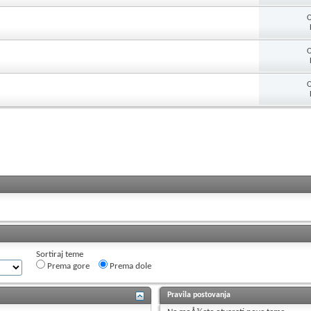
O
O
O
Sortiraj teme
Prema gore
Prema dole
Pravila postovanja