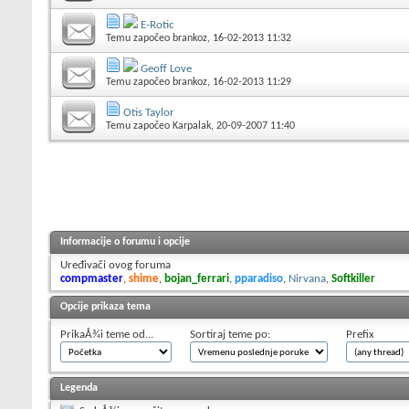
E-Rotic
Temu započeo
brankoz
, 16-02-2013 11:32
Geoff Love
Temu započeo
brankoz
, 16-02-2013 11:29
Otis Taylor
Temu započeo
Karpalak
, 20-09-2007 11:40
Informacije o forumu i opcije
Uređivači ovog foruma
compmaster
,
shime
,
bojan_ferrari
,
pparadiso
,
Nirvana
,
Softkiller
Opcije prikaza tema
PrikaÅ¾i teme od...
Sortiraj teme po:
Prefix
Legenda