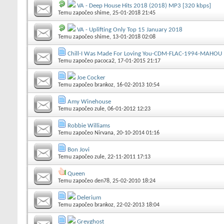
VA - Deep House Hits 2018 (2018) MP3 [320 kbps]
Temu započeo
shime
, 25-01-2018 21:45
VA - Uplifting Only Top 15 January 2018
Temu započeo
shime
, 13-01-2018 02:08
Chill-I Was Made For Loving You-CDM-FLAC-1994-MAHOU
Temu započeo
pacoca2
, 17-01-2015 21:17
Joe Cocker
Temu započeo
brankoz
, 16-02-2013 10:54
Amy Winehouse
Temu započeo
zule
, 06-01-2012 12:23
Robbie Williams
Temu započeo
Nirvana
, 20-10-2014 01:16
Bon Jovi
Temu započeo
zule
, 22-11-2011 17:13
Queen
Temu započeo
den78
, 25-02-2010 18:24
Delerium
Temu započeo
brankoz
, 22-02-2013 18:04
Greyghost