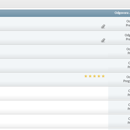
Odgovora
Od
Pr
Odg
Pr
Od
P
O
P
Od
Preg
O
P
O
P
O
P