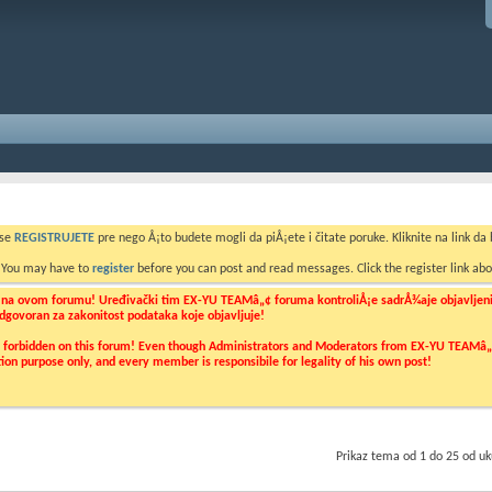
 se
REGISTRUJETE
pre nego Å¡to budete mogli da piÅ¡ete i čitate poruke. Kliknite na link da b
. You may have to
register
before you can post and read messages. Click the register link abo
o na ovom forumu! Uređivački tim EX-YU TEAMâ„¢ foruma kontroliÅ¡e sadrÅ¾aje objavljenih 
 odgovoran za zakonitost podataka koje objavljuje!
ly forbidden on this forum! Even though Administrators and Moderators from EX-YU TEAMâ„¢ f
cation purpose only, and every member is responsibile for legality of his own post!
Prikaz tema od 1 do 25 od u