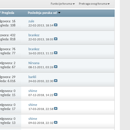
Funkcije foruma
Pretraga ovog foruma
/
Pregleda
Poslednja poruka od
govora: 16
zule
egleda: 108
22-02-2013,
18:54
ovora: 432
brankoz
egleda: 818
22-02-2013,
18:05
govora: 76
brankoz
regleda: 77
16-02-2013,
11:15
dgovora: 2
Nirvana
regleda: 67
08-11-2011,
03:26
govora: 29
barkli
leda: 6.016
24-02-2010,
22:30
dgovora: 0
shime
regleda: 15
07-12-2018,
14:22
dgovora: 0
shime
regleda: 17
17-03-2018,
22:58
dgovora: 0
shime
regleda: 13
09-02-2018,
22:32