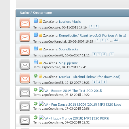
Naslov
/
Kreator teme
Zakačena:
Lossless Music
1
2
Temu započeo
zule
, 05-11-2011 17:16
Zakačena:
Kompilacije / Razni izvođači (Various Artists)
1
2
3
...
44
Temu započeo
Karpalak
, 20-06-2007 19:55
Zakačena:
Soundtracks
1
2
3
...
8
Temu započeo
den78
, 16-06-2007 11:11
Zakačena:
Singl pjesme
Temu započeo
zule
, 04-11-2011 19:41
Zakačena:
Muzika - Direktni Linkovi (for download)
1
2
3
Temu započeo
den78
, 19-12-2007 13:23
VA - Booom 2019-The First-2CD-2018
Temu započeo
shime
, 07-12-2018 14:22
VA - Fun Dance 2018 [2CD] (2018) MP3 [320 kbps]
Temu započeo
shime
, 17-03-2018 22:58
VA - Happy Trance (2018) MP3 [320 KBPS]
Temu započeo
shime
, 09-02-2018 22:32