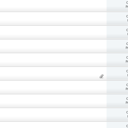
O
P
O
O
O
P
O
P
O
O
P
O
P
O
O