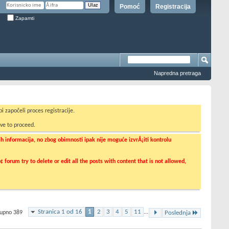
Pomoć
Registracija
Zapamti
Napredna pretraga
i započeli proces registracije.
ve to proceed.
informacija, no zbog obimnosti ipak nije moguće izvrÅ¡iti kontrolu
orum try to delete or edit all the posts with content that is not allowed,
Stranica 1 od 16
1
2
3
4
5
11
...
kupno 389
Poslednja