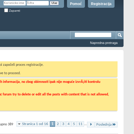
Pomoć
Registracija
Zapamti
Napredna pretraga
i započeli proces registracije.
ve to proceed.
informacija, no zbog obimnosti ipak nije moguće izvrÅ¡iti kontrolu
orum try to delete or edit all the posts with content that is not allowed,
Stranica 1 od 16
1
2
3
4
5
11
...
kupno 389
Poslednja