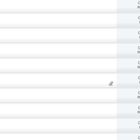
O
P
O
O
O
P
O
P
O
O
P
O
P
O
O