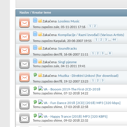
Naslov
/
Kreator teme
Zakačena:
Lossless Music
1
2
Temu započeo
zule
, 05-11-2011 17:16
Zakačena:
Kompilacije / Razni izvođači (Various Artists)
1
2
3
...
44
Temu započeo
Karpalak
, 20-06-2007 19:55
Zakačena:
Soundtracks
1
2
3
...
8
Temu započeo
den78
, 16-06-2007 11:11
Zakačena:
Singl pjesme
Temu započeo
zule
, 04-11-2011 19:41
Zakačena:
Muzika - Direktni Linkovi (for download)
1
2
3
Temu započeo
den78
, 19-12-2007 13:23
VA - Booom 2019-The First-2CD-2018
Temu započeo
shime
, 07-12-2018 14:22
VA - Fun Dance 2018 [2CD] (2018) MP3 [320 kbps]
Temu započeo
shime
, 17-03-2018 22:58
VA - Happy Trance (2018) MP3 [320 KBPS]
Temu započeo
shime
, 09-02-2018 22:32