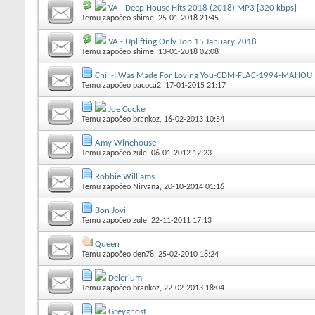
VA - Deep House Hits 2018 (2018) MP3 [320 kbps]
Temu započeo
shime
, 25-01-2018 21:45
VA - Uplifting Only Top 15 January 2018
Temu započeo
shime
, 13-01-2018 02:08
Chill-I Was Made For Loving You-CDM-FLAC-1994-MAHOU
Temu započeo
pacoca2
, 17-01-2015 21:17
Joe Cocker
Temu započeo
brankoz
, 16-02-2013 10:54
Amy Winehouse
Temu započeo
zule
, 06-01-2012 12:23
Robbie Williams
Temu započeo
Nirvana
, 20-10-2014 01:16
Bon Jovi
Temu započeo
zule
, 22-11-2011 17:13
Queen
Temu započeo
den78
, 25-02-2010 18:24
Delerium
Temu započeo
brankoz
, 22-02-2013 18:04
Greyghost