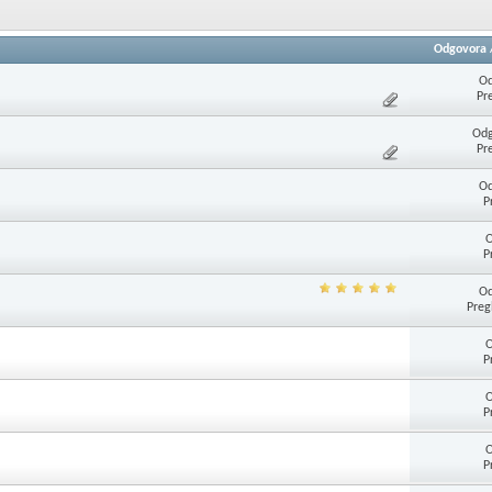
Odgovora
Od
Pr
Odg
Pr
Od
P
O
P
Od
Preg
O
P
O
P
O
P