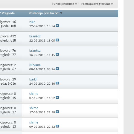
Funkcije foruma
Pretraga ovog foruma
/
Pregleda
Poslednja poruka od
govora: 16
zule
egleda: 108
22-02-2013,
18:54
ovora: 432
brankoz
egleda: 818
22-02-2013,
18:05
govora: 76
brankoz
regleda: 77
16-02-2013,
11:15
dgovora: 2
Nirvana
regleda: 67
08-11-2011,
03:26
govora: 29
barkli
leda: 6.016
24-02-2010,
22:30
dgovora: 0
shime
regleda: 15
07-12-2018,
14:22
dgovora: 0
shime
regleda: 17
17-03-2018,
22:58
dgovora: 0
shime
regleda: 13
09-02-2018,
22:32