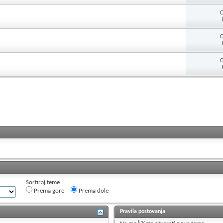
O
O
O
Sortiraj teme
Prema gore
Prema dole
Pravila postovanja