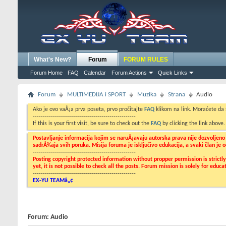
What's New?
Forum
FORUM RULES
Forum Home
FAQ
Calendar
Forum Actions
Quick Links
Forum
MULTIMEDIJA i SPORT
Muzika
Strana
Audio
Ako je ovo vaÅ¡a prva poseta, prvo pročitajte
FAQ
klikom na link. Moraćete da
---------------------------------------------------
If this is your first visit, be sure to check out the
FAQ
by clicking the link above
Postavljanje informacija kojim se naruÅ¡avaju autorska prava nije dozvoljen
sadrÅ¾aja svih poruka. Misija foruma je isključivo edukacija, a svaki član je
---------------------------------------------------
Posting copyright protected information without propper permission is strict
yet, it is not possible to check all the posts. Forum mission is solely for edu
---------------------------------------------------
EX-YU TEAMâ„¢
Forum:
Audio