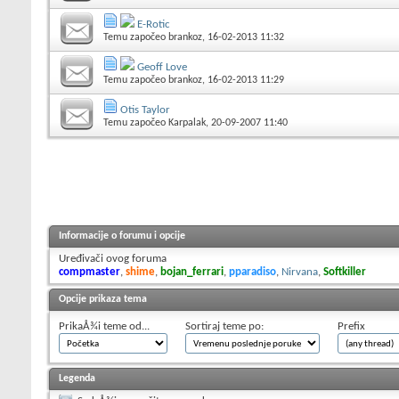
E-Rotic
Temu započeo
brankoz
, 16-02-2013 11:32
Geoff Love
Temu započeo
brankoz
, 16-02-2013 11:29
Otis Taylor
Temu započeo
Karpalak
, 20-09-2007 11:40
Informacije o forumu i opcije
Uređivači ovog foruma
compmaster
,
shime
,
bojan_ferrari
,
pparadiso
,
Nirvana
,
Softkiller
Opcije prikaza tema
PrikaÅ¾i teme od...
Sortiraj teme po:
Prefix
Legenda