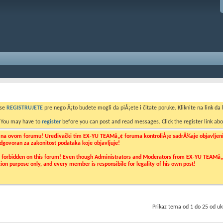
 se
REGISTRUJETE
pre nego Å¡to budete mogli da piÅ¡ete i čitate poruke. Kliknite na link da b
. You may have to
register
before you can post and read messages. Click the register link abo
o na ovom forumu! Uređivački tim EX-YU TEAMâ„¢ foruma kontroliÅ¡e sadrÅ¾aje objavljenih 
 odgovoran za zakonitost podataka koje objavljuje!
ly forbidden on this forum! Even though Administrators and Moderators from EX-YU TEAMâ„¢ f
cation purpose only, and every member is responsibile for legality of his own post!
Prikaz tema od 1 do 25 od u