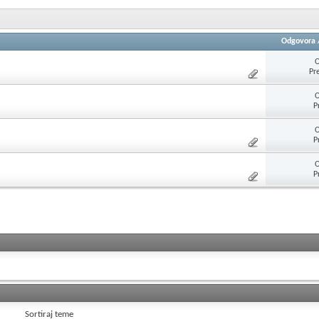
Odgovora
O
Pr
O
P
O
P
O
P
Sortiraj teme