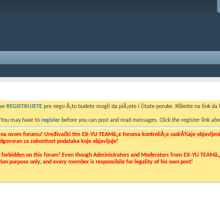
 se
REGISTRUJETE
pre nego Å¡to budete mogli da piÅ¡ete i čitate poruke. Kliknite na link da b
. You may have to
register
before you can post and read messages. Click the register link abo
o na ovom forumu! Uređivački tim EX-YU TEAMâ„¢ foruma kontroliÅ¡e sadrÅ¾aje objavljenih 
 odgovoran za zakonitost podataka koje objavljuje!
ly forbidden on this forum! Even though Administrators and Moderators from EX-YU TEAMâ„¢ f
cation purpose only, and every member is responsibile for legality of his own post!