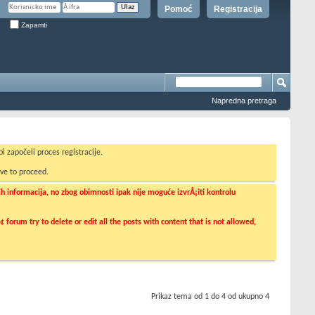
Pomoć
Registracija
Zapamti
Napredna pretraga
i započeli proces registracije.
ve to proceed.
informacija, no zbog obimnosti ipak nije moguće izvrÅ¡iti kontrolu
orum try to delete or edit all the posts with content that is not allowed,
Prikaz tema od 1 do 4 od ukupno 4