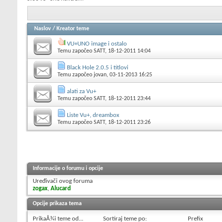
Naslov
/
Kreator teme
VU+UNO image i ostalo
Temu započeo
SATT
, 18-12-2011 14:04
Black Hole 2.0.5 i titlovi
Temu započeo
jovan
, 03-11-2013 16:25
alati za Vu+
Temu započeo
SATT
, 18-12-2011 23:44
Liste Vu+, dreambox
Temu započeo
SATT
, 18-12-2011 23:26
Informacije o forumu i opcije
Uređivači ovog foruma
zogax
,
Alucard
Opcije prikaza tema
PrikaÅ¾i teme od...
Sortiraj teme po:
Prefix