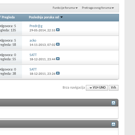
Funkcije foruma
Pretraga ovog foruma
/
Pregleda
Poslednja poruka od
dgovora: 5
Predr@g
egleda: 135
29-05-2014,
22:55
dgovora: 5
acko
regleda: 58
14-11-2013,
07:02
dgovora: 0
SATT
regleda: 55
18-12-2011,
23:44
dgovora: 0
SATT
regleda: 38
18-12-2011,
23:26
Brza navigacija
VU+ UNO
Vrh