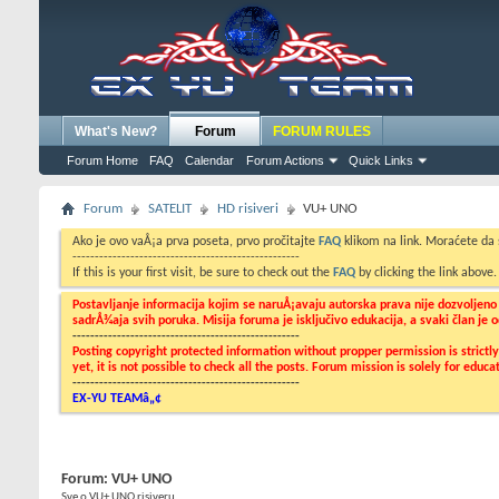
What's New?
Forum
FORUM RULES
Forum Home
FAQ
Calendar
Forum Actions
Quick Links
Forum
SATELIT
HD risiveri
VU+ UNO
Ako je ovo vaÅ¡a prva poseta, prvo pročitajte
FAQ
klikom na link. Moraćete da
---------------------------------------------------
If this is your first visit, be sure to check out the
FAQ
by clicking the link above
Postavljanje informacija kojim se naruÅ¡avaju autorska prava nije dozvoljen
sadrÅ¾aja svih poruka. Misija foruma je isključivo edukacija, a svaki član je
---------------------------------------------------
Posting copyright protected information without propper permission is strict
yet, it is not possible to check all the posts. Forum mission is solely for edu
---------------------------------------------------
EX-YU TEAMâ„¢
Forum:
VU+ UNO
Sve o VU+ UNO risiveru....