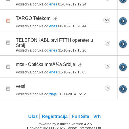
Poslednja poruka od
enes
01-07-2019
19:24
TARGO Telekom
53
Poslednja poruka od
enes
08-10-2018
20:44
TELEFONKABL prvi FTTH operater u
3
Srbiji
Poslednja poruka od
enes
31-10-2017
15:20
mt:s - Optička mreÅ¾a Srbije
0
Poslednja poruka od
enes
31-10-2017
15:05
vesti
0
Poslednja poruka od
zlaja
01-08-2014
15:12
Ulaz
Registracija
Full Site
Vrh
Powered by vBulletin Version 4.2.5
Copyright ©2000 - 2026, Jelsoft Enterprises Ltd.