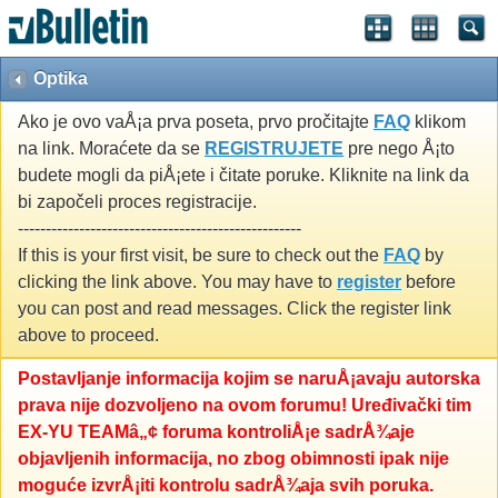
Optika
Ako je ovo vaÅ¡a prva poseta, prvo pročitajte
FAQ
klikom
na link. Moraćete da se
REGISTRUJETE
pre nego Å¡to
budete mogli da piÅ¡ete i čitate poruke. Kliknite na link da
bi započeli proces registracije.
---------------------------------------------------
If this is your first visit, be sure to check out the
FAQ
by
clicking the link above. You may have to
register
before
you can post and read messages. Click the register link
above to proceed.
Postavljanje informacija kojim se naruÅ¡avaju autorska
prava nije dozvoljeno na ovom forumu! Uređivački tim
EX-YU TEAMâ„¢ foruma kontroliÅ¡e sadrÅ¾aje
objavljenih informacija, no zbog obimnosti ipak nije
moguće izvrÅ¡iti kontrolu sadrÅ¾aja svih poruka.