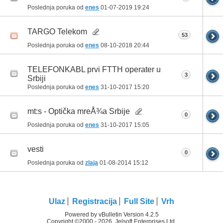
Poslednja poruka od
enes
01-07-2019
19:24
TARGO Telekom
53
Poslednja poruka od
enes
08-10-2018
20:44
TELEFONKABL prvi FTTH operater u
3
Srbiji
Poslednja poruka od
enes
31-10-2017
15:20
mt:s - Optička mreÅ¾a Srbije
0
Poslednja poruka od
enes
31-10-2017
15:05
vesti
0
Poslednja poruka od
zlaja
01-08-2014
15:12
Ulaz
Registracija
Full Site
Vrh
Powered by vBulletin Version 4.2.5
Copyright ©2000 - 2026, Jelsoft Enterprises Ltd.