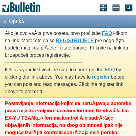
Optika
Ako je ovo vaÅ¡a prva poseta, prvo pročitajte
FAQ
klikom
na link. Moraćete da se
REGISTRUJETE
pre nego Å¡to
budete mogli da piÅ¡ete i čitate poruke. Kliknite na link da
bi započeli proces registracije.
---------------------------------------------------
If this is your first visit, be sure to check out the
FAQ
by
clicking the link above. You may have to
register
before
you can post and read messages. Click the register link
above to proceed.
Postavljanje informacija kojim se naruÅ¡avaju autorska
prava nije dozvoljeno na ovom forumu! Uređivački tim
EX-YU TEAMâ„¢ foruma kontroliÅ¡e sadrÅ¾aje
objavljenih informacija, no zbog obimnosti ipak nije
moguće izvrÅ¡iti kontrolu sadrÅ¾aja svih poruka.