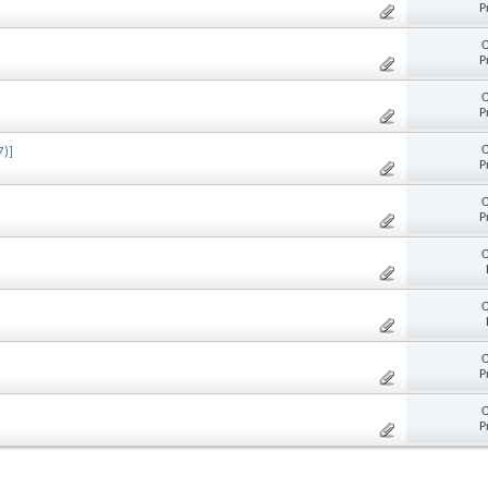
P
O
P
O
P
O
7)]
P
O
P
O
O
O
P
O
P