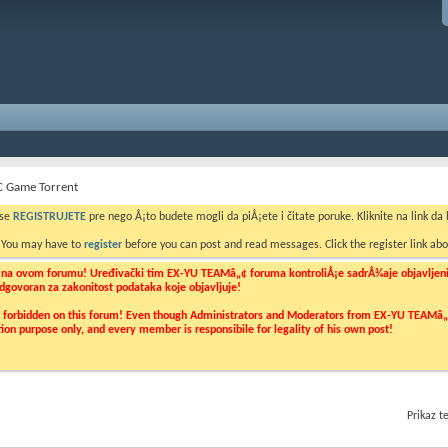
C Game Torrent
 se
REGISTRUJETE
pre nego Å¡to budete mogli da piÅ¡ete i čitate poruke. Kliknite na link da b
. You may have to
register
before you can post and read messages. Click the register link abo
o na ovom forumu! Uređivački tim EX-YU TEAMâ„¢ foruma kontroliÅ¡e sadrÅ¾aje objavljenih 
 odgovoran za zakonitost podataka koje objavljuje!
ly forbidden on this forum! Even though Administrators and Moderators from EX-YU TEAMâ„¢ f
cation purpose only, and every member is responsibile for legality of his own post!
Prikaz 