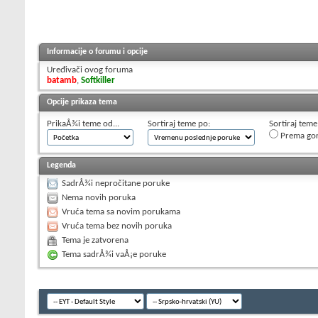
Informacije o forumu i opcije
Uređivači ovog foruma
batamb
,
Softkiller
Opcije prikaza tema
PrikaÅ¾i teme od...
Sortiraj teme po:
Sortiraj teme
Prema go
Legenda
SadrÅ¾i nepročitane poruke
Nema novih poruka
Vruća tema sa novim porukama
Vruća tema bez novih poruka
Tema je zatvorena
Tema sadrÅ¾i vaÅ¡e poruke