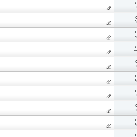
O
O
P
O
P
O
Pr
O
P
O
P
O
O
P
O
P
O