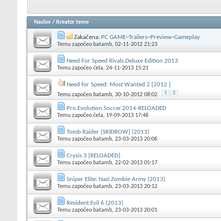
Naslov
/
Kreator teme
Zakačena:
PC GAME~Trailers~Preview~Gameplay
Temu započeo
batamb
, 02-11-2012 21:23
Need For Speed Rivals.Deluxe Edition 2013
Temu započeo
ćela
, 24-11-2013 15:21
Need for Speed: Most Wanted 2 [2012 ]
1
2
Temu započeo
batamb
, 30-10-2012 08:02
Pro.Evolution.Soccer.2014-RELOADED
Temu započeo
ćela
, 19-09-2013 17:46
Tomb Raider [SKIDROW] (2013)
Temu započeo
batamb
, 23-03-2013 20:06
Crysis 3 [RELOADED]
Temu započeo
batamb
, 22-02-2013 05:17
Sniper Elite: Nazi Zombie Army (2013)
Temu započeo
batamb
, 23-03-2013 20:12
Resident Evil 6 (2013)
Temu započeo
batamb
, 23-03-2013 20:01