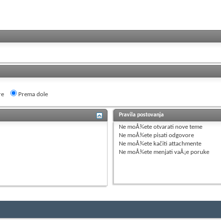
re
Prema dole
Pravila postovanja
Ne moÅ¾ete
otvarati nove teme
Ne moÅ¾ete
pisati odgovore
Ne moÅ¾ete
kačiti attachmente
Ne moÅ¾ete
menjati vaÅ¡e poruke