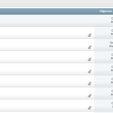
Odgovora
O
P
O
P
Od
Pr
O
P
O
P
O
P
O
P
O