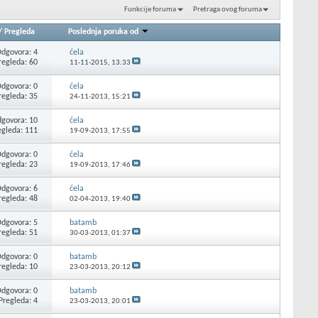
Funkcije foruma
Pretraga ovog foruma
/
Pregleda
Poslednja poruka od
dgovora: 4
ćela
regleda: 60
11-11-2015,
13:33
dgovora: 0
ćela
regleda: 35
24-11-2013,
15:21
govora: 10
ćela
egleda: 111
19-09-2013,
17:55
dgovora: 0
ćela
regleda: 23
19-09-2013,
17:46
dgovora: 6
ćela
regleda: 48
02-04-2013,
19:40
dgovora: 5
batamb
regleda: 51
30-03-2013,
01:37
dgovora: 0
batamb
regleda: 10
23-03-2013,
20:12
dgovora: 0
batamb
Pregleda: 4
23-03-2013,
20:01