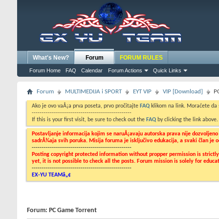
What's New?
Forum
FORUM RULES
Forum Home
FAQ
Calendar
Forum Actions
Quick Links
Forum
MULTIMEDIJA i SPORT
EYT VIP
VIP [Download]
P
Ako je ovo vaÅ¡a prva poseta, prvo pročitajte
FAQ
klikom na link. Moraćete da
---------------------------------------------------
If this is your first visit, be sure to check out the
FAQ
by clicking the link above
Postavljanje informacija kojim se naruÅ¡avaju autorska prava nije dozvoljen
sadrÅ¾aja svih poruka. Misija foruma je isključivo edukacija, a svaki član je
---------------------------------------------------
Posting copyright protected information without propper permission is strict
yet, it is not possible to check all the posts. Forum mission is solely for edu
---------------------------------------------------
EX-YU TEAMâ„¢
Forum:
PC Game Torrent