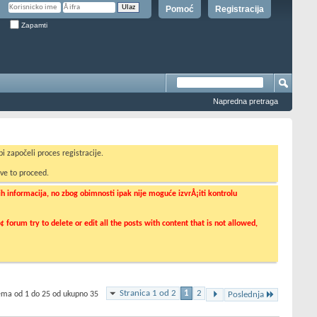
Pomoć
Registracija
Zapamti
Napredna pretraga
i započeli proces registracije.
ve to proceed.
informacija, no zbog obimnosti ipak nije moguće izvrÅ¡iti kontrolu
orum try to delete or edit all the posts with content that is not allowed,
Stranica 1 od 2
1
2
tema od 1 do 25 od ukupno 35
Poslednja