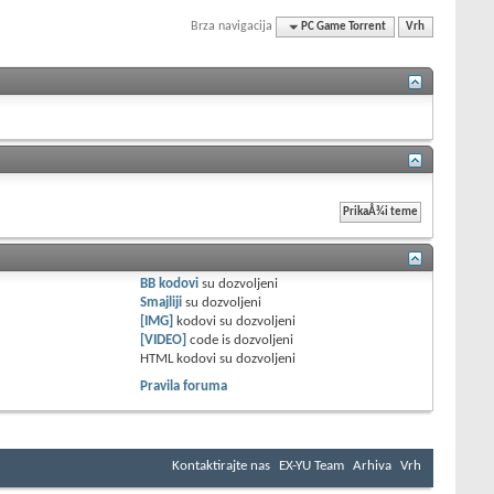
Brza navigacija
PC Game Torrent
Vrh
BB kodovi
su
dozvoljeni
Smajliji
su
dozvoljeni
[IMG]
kodovi su
dozvoljeni
[VIDEO]
code is
dozvoljeni
HTML kodovi su
dozvoljeni
Pravila foruma
Kontaktirajte nas
EX-YU Team
Arhiva
Vrh