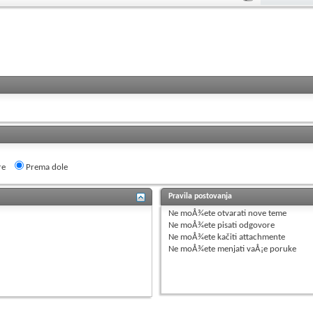
re
Prema dole
Pravila postovanja
Ne moÅ¾ete
otvarati nove teme
Ne moÅ¾ete
pisati odgovore
Ne moÅ¾ete
kačiti attachmente
Ne moÅ¾ete
menjati vaÅ¡e poruke