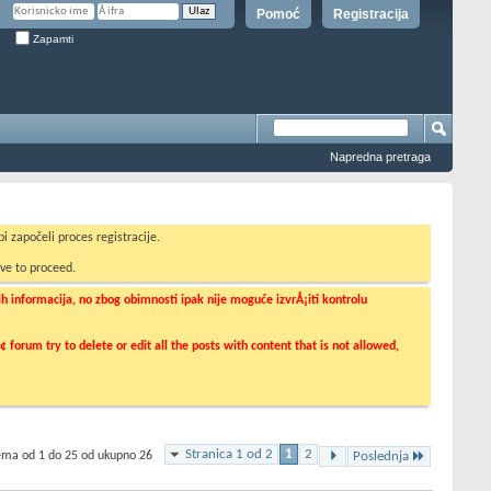
Pomoć
Registracija
Zapamti
Napredna pretraga
i započeli proces registracije.
ve to proceed.
informacija, no zbog obimnosti ipak nije moguće izvrÅ¡iti kontrolu
orum try to delete or edit all the posts with content that is not allowed,
Stranica 1 od 2
1
2
tema od 1 do 25 od ukupno 26
Poslednja