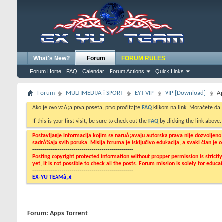
What's New?
Forum
FORUM RULES
Forum Home
FAQ
Calendar
Forum Actions
Quick Links
Forum
MULTIMEDIJA i SPORT
EYT VIP
VIP [Download]
A
Ako je ovo vaÅ¡a prva poseta, prvo pročitajte
FAQ
klikom na link. Moraćete da
---------------------------------------------------
If this is your first visit, be sure to check out the
FAQ
by clicking the link above
Postavljanje informacija kojim se naruÅ¡avaju autorska prava nije dozvoljen
sadrÅ¾aja svih poruka. Misija foruma je isključivo edukacija, a svaki član je
---------------------------------------------------
Posting copyright protected information without propper permission is strict
yet, it is not possible to check all the posts. Forum mission is solely for edu
---------------------------------------------------
EX-YU TEAMâ„¢
Forum:
Apps Torrent