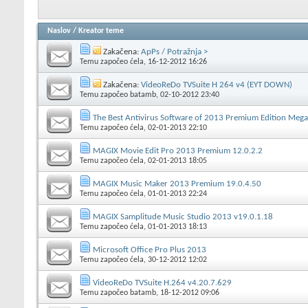
Naslov
/
Kreator teme
Zakačena:
ApPs / Potražnja >
Temu započeo
ćela
, 16-12-2012 16:26
Zakačena:
VideoReDo TVSuite H 264 v4 (EYT DOWN)
Temu započeo
batamb
, 02-10-2012 23:40
The Best Antivirus Software of 2013 Premium Edition Meg
Temu započeo
ćela
, 02-01-2013 22:10
MAGIX Movie Edit Pro 2013 Premium 12.0.2.2
Temu započeo
ćela
, 02-01-2013 18:05
MAGIX Music Maker 2013 Premium 19.0.4.50
Temu započeo
ćela
, 01-01-2013 22:24
MAGIX Samplitude Music Studio 2013 v19.0.1.18
Temu započeo
ćela
, 01-01-2013 18:13
Microsoft Office Pro Plus 2013
Temu započeo
ćela
, 30-12-2012 12:02
VideoReDo TVSuite H.264 v4.20.7.629
Temu započeo
batamb
, 18-12-2012 09:06