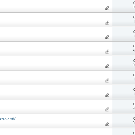
O
P
O
O
O
P
O
P
O
O
O
P
O
rtable x86
P
O