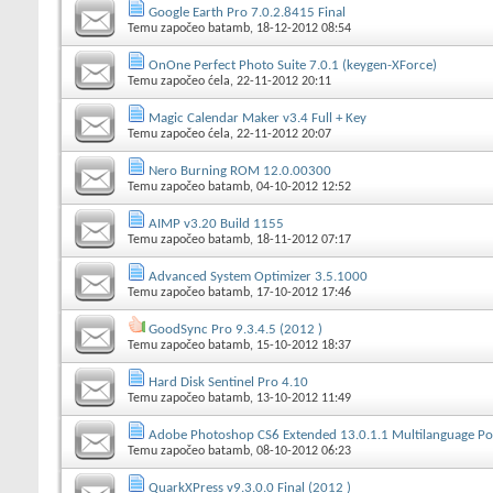
Google Earth Pro 7.0.2.8415 Final
Temu započeo
batamb
, 18-12-2012 08:54
OnOne Perfect Photo Suite 7.0.1 (keygen-XForce)
Temu započeo
ćela
, 22-11-2012 20:11
Magic Calendar Maker v3.4 Full + Key
Temu započeo
ćela
, 22-11-2012 20:07
Nero Burning ROM 12.0.00300
Temu započeo
batamb
, 04-10-2012 12:52
AIMP v3.20 Build 1155
Temu započeo
batamb
, 18-11-2012 07:17
Advanced System Optimizer 3.5.1000
Temu započeo
batamb
, 17-10-2012 17:46
GoodSync Pro 9.3.4.5 (2012 )
Temu započeo
batamb
, 15-10-2012 18:37
Hard Disk Sentinel Pro 4.10
Temu započeo
batamb
, 13-10-2012 11:49
Adobe Photoshop CS6 Extended 13.0.1.1 Multilanguage Po
Temu započeo
batamb
, 08-10-2012 06:23
QuarkXPress v9.3.0.0 Final (2012 )