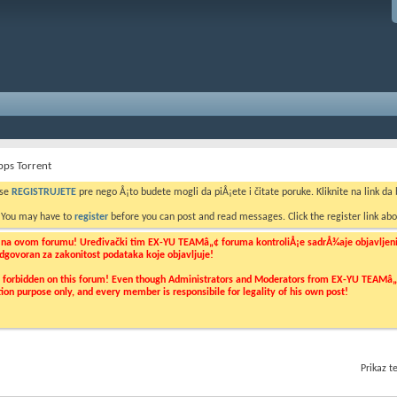
pps Torrent
 se
REGISTRUJETE
pre nego Å¡to budete mogli da piÅ¡ete i čitate poruke. Kliknite na link da b
. You may have to
register
before you can post and read messages. Click the register link abo
o na ovom forumu! Uređivački tim EX-YU TEAMâ„¢ foruma kontroliÅ¡e sadrÅ¾aje objavljenih 
 odgovoran za zakonitost podataka koje objavljuje!
ly forbidden on this forum! Even though Administrators and Moderators from EX-YU TEAMâ„¢ f
cation purpose only, and every member is responsibile for legality of his own post!
Prikaz 