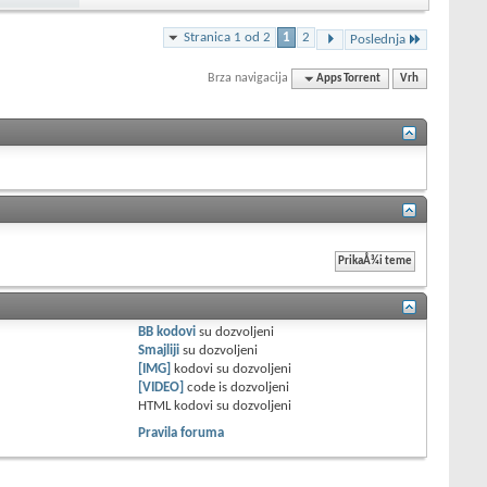
Stranica 1 od 2
1
2
Poslednja
Brza navigacija
Apps Torrent
Vrh
BB kodovi
su
dozvoljeni
Smajliji
su
dozvoljeni
[IMG]
kodovi su
dozvoljeni
[VIDEO]
code is
dozvoljeni
HTML kodovi su
dozvoljeni
Pravila foruma