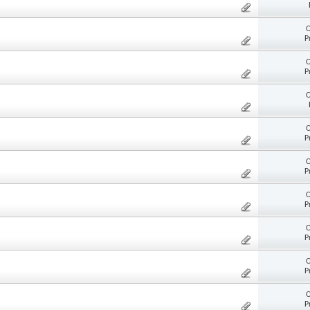
O
P
O
P
O
O
P
O
P
O
P
O
P
O
P
O
P