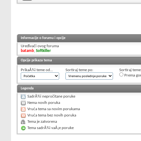
Informacije o forumu i opcije
Uređivači ovog foruma
batamb
,
Softkiller
Opcije prikaza tema
PrikaÅ¾i teme od...
Sortiraj teme po:
Sortiraj teme
Prema go
Legenda
SadrÅ¾i nepročitane poruke
Nema novih poruka
Vruća tema sa novim porukama
Vruća tema bez novih poruka
Tema je zatvorena
Tema sadrÅ¾i vaÅ¡e poruke