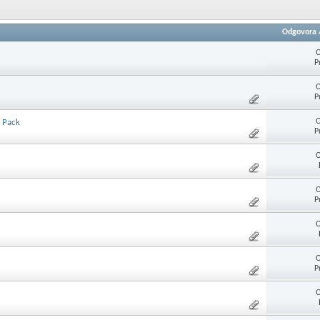
Odgovora
O
P
O
P
O
a Pack
P
O
O
P
O
O
P
O