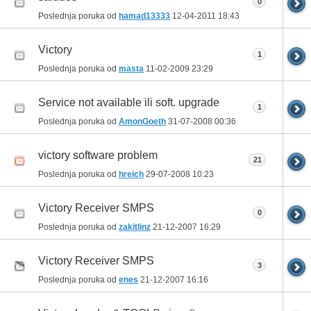
0
Poslednja poruka od
hamad13333
12-04-2011
18:43
Victory
1
Poslednja poruka od
masta
11-02-2009
23:29
Service not available ili soft. upgrade
1
Poslednja poruka od
AmonGoeth
31-07-2008
00:36
victory software problem
21
Poslednja poruka od
hreich
29-07-2008
10:23
Victory Receiver SMPS
0
Poslednja poruka od
zakitlinz
21-12-2007
16:29
Victory Receiver SMPS
3
Poslednja poruka od
enes
21-12-2007
16:16