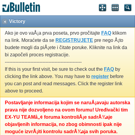
Victory
Ako je ovo vaÅ¡a prva poseta, prvo pročitajte
FAQ
klikom
na link. Moraćete da se
REGISTRUJETE
pre nego Å¡to
budete mogli da piÅ¡ete i čitate poruke. Kliknite na link da
bi započeli proces registracije.
---------------------------------------------------
If this is your first visit, be sure to check out the
FAQ
by
clicking the link above. You may have to
register
before
you can post and read messages. Click the register link
above to proceed.
Postavljanje informacija kojim se naruÅ¡avaju autorska
prava nije dozvoljeno na ovom forumu! Uređivački tim
EX-YU TEAMâ„¢ foruma kontroliÅ¡e sadrÅ¾aje
objavljenih informacija, no zbog obimnosti ipak nije
moguće izvrÅ¡iti kontrolu sadrÅ¾aja svih poruka.