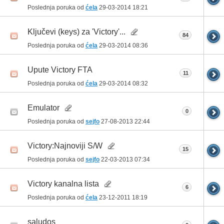
Poslednja poruka od
ćela
29-03-2014
18:21
Ključevi (keys) za 'Victory'...
84
Poslednja poruka od
ćela
29-03-2014
08:36
Upute Victory FTA
11
Poslednja poruka od
ćela
29-03-2014
08:32
Emulator
0
Poslednja poruka od
sejfo
27-08-2013
22:44
Victory:Najnoviji S/W
15
Poslednja poruka od
sejfo
22-03-2013
07:34
Victory kanalna lista
6
Poslednja poruka od
ćela
23-12-2011
18:19
saludos