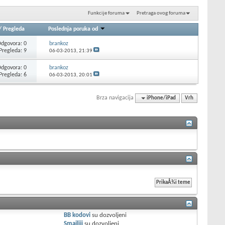
Funkcije foruma
Pretraga ovog foruma
/
Pregleda
Poslednja poruka od
dgovora: 0
brankoz
Pregleda: 9
06-03-2013,
21:39
dgovora: 0
brankoz
Pregleda: 6
06-03-2013,
20:01
Brza navigacija
iPhone/iPad
Vrh
BB kodovi
su
dozvoljeni
Smajliji
su
dozvoljeni