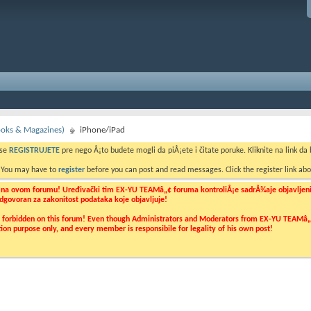
Books & Magazines)
iPhone/iPad
 se
REGISTRUJETE
pre nego Å¡to budete mogli da piÅ¡ete i čitate poruke. Kliknite na link da b
. You may have to
register
before you can post and read messages. Click the register link abo
o na ovom forumu! Uređivački tim EX-YU TEAMâ„¢ foruma kontroliÅ¡e sadrÅ¾aje objavljenih 
 odgovoran za zakonitost podataka koje objavljuje!
ly forbidden on this forum! Even though Administrators and Moderators from EX-YU TEAMâ„¢ f
cation purpose only, and every member is responsibile for legality of his own post!