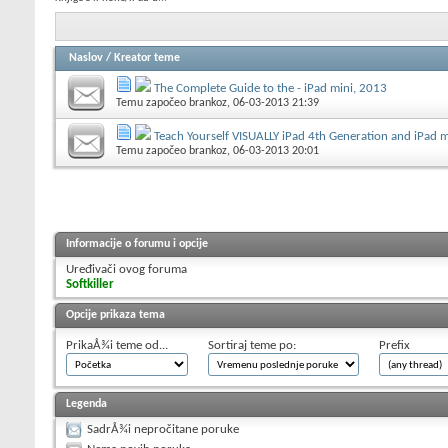
Naslov
/
Kreator teme
The Complete Guide to the - iPad mini, 2013
Temu započeo
brankoz
, 06-03-2013 21:39
Teach Yourself VISUALLY iPad 4th Generation and iPad m
Temu započeo
brankoz
, 06-03-2013 20:01
Informacije o forumu i opcije
Uređivači ovog foruma
Softkiller
Opcije prikaza tema
PrikaÅ¾i teme od...
Sortiraj teme po:
Prefix
Legenda
SadrÅ¾i nepročitane poruke