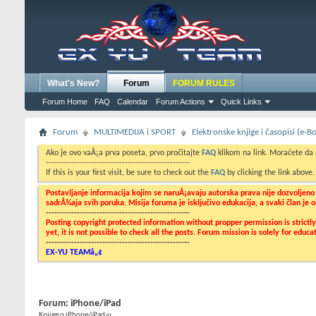
What's New?
Forum
FORUM RULES
Forum Home
FAQ
Calendar
Forum Actions
Quick Links
Forum
MULTIMEDIJA i SPORT
Elektronske knjige i časopisi (e-
Ako je ovo vaÅ¡a prva poseta, prvo pročitajte
FAQ
klikom na link. Moraćete da
---------------------------------------------------
If this is your first visit, be sure to check out the
FAQ
by clicking the link above
Postavljanje informacija kojim se naruÅ¡avaju autorska prava nije dozvoljen
sadrÅ¾aja svih poruka. Misija foruma je isključivo edukacija, a svaki član je
---------------------------------------------------
Posting copyright protected information without propper permission is strict
yet, it is not possible to check all the posts. Forum mission is solely for edu
---------------------------------------------------
EX-YU TEAMâ„¢
Forum:
iPhone/iPad
Knjige o iPhone/iPad-u...