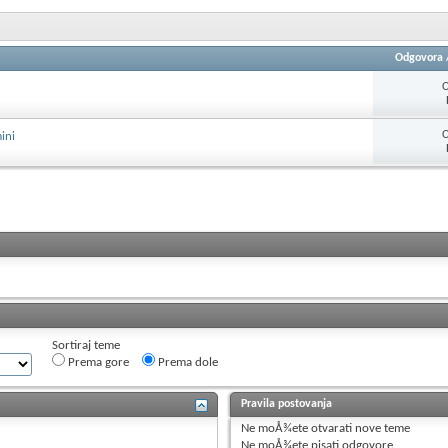
Odgovora
O
O
ini
Sortiraj teme
Prema gore
Prema dole
Pravila postovanja
Ne moÅ¾ete
otvarati nove teme
Ne moÅ¾ete
pisati odgovore