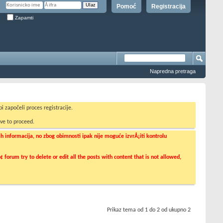
Pomoć
Registracija
Zapamti
Napredna pretraga
i započeli proces registracije.
ve to proceed.
informacija, no zbog obimnosti ipak nije moguće izvrÅ¡iti kontrolu
orum try to delete or edit all the posts with content that is not allowed,
Prikaz tema od 1 do 2 od ukupno 2