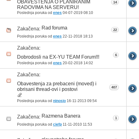
OBAVESTENJA O PLANIRANIM
14
RADOVIMA NA SERVERU!
Poslednja poruka od
enes
04-07-2019
08:10
Rad foruma
Zakačena:
22
Poslednja poruka od
enes
22-11-2018
18:13
Zakačena:
6
Dobrodosli na EX-YU TEAM Forum!!!
Poslednja poruka od
enes
20-02-2018
14:02
Zakačena:
Obavestenja za prebaceni (moved) i
407
obrisani thread-ovi i postovi
Poslednja poruka od
ninosio
16-11-2013
09:54
Razmena Banera
Zakačena:
1
Poslednja poruka od
ciefp
11-11-2010
11:53