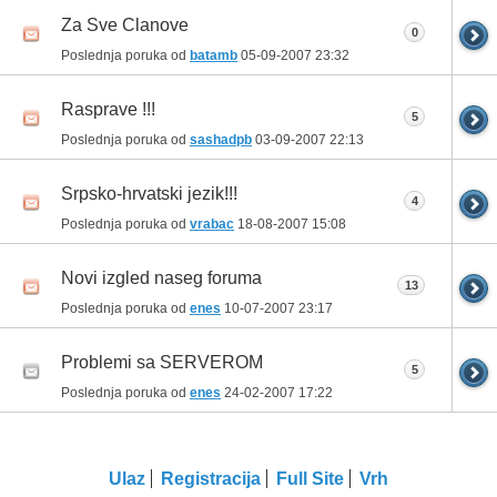
Za Sve Clanove
0
Poslednja poruka od
batamb
05-09-2007
23:32
Rasprave !!!
5
Poslednja poruka od
sashadpb
03-09-2007
22:13
Srpsko-hrvatski jezik!!!
4
Poslednja poruka od
vrabac
18-08-2007
15:08
Novi izgled naseg foruma
13
Poslednja poruka od
enes
10-07-2007
23:17
Problemi sa SERVEROM
5
Poslednja poruka od
enes
24-02-2007
17:22
Ulaz
Registracija
Full Site
Vrh