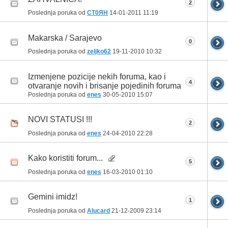
2
Poslednja poruka od
CT0ЯH
14-01-2011
11:19
Makarska / Sarajevo
0
Poslednja poruka od
zeljko62
19-11-2010
10:32
Izmenjene pozicije nekih foruma, kao i
4
otvaranje novih i brisanje pojedinih foruma
Poslednja poruka od
enes
30-05-2010
15:07
NOVI STATUSI !!!
2
Poslednja poruka od
enes
24-04-2010
22:28
Kako koristiti forum...
5
Poslednja poruka od
enes
16-03-2010
01:10
Gemini imidz!
1
Poslednja poruka od
Alucard
21-12-2009
23:14