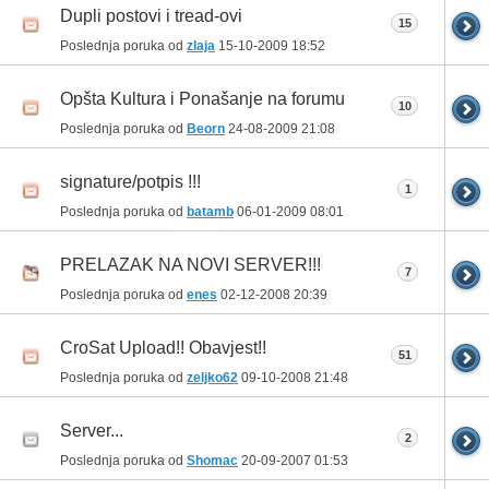
Dupli postovi i tread-ovi
15
Poslednja poruka od
zlaja
15-10-2009
18:52
Opšta Kultura i Ponašanje na forumu
10
Poslednja poruka od
Beorn
24-08-2009
21:08
signature/potpis !!!
1
Poslednja poruka od
batamb
06-01-2009
08:01
PRELAZAK NA NOVI SERVER!!!
7
Poslednja poruka od
enes
02-12-2008
20:39
CroSat Upload!! Obavjest!!
51
Poslednja poruka od
zeljko62
09-10-2008
21:48
Server...
2
Poslednja poruka od
Shomac
20-09-2007
01:53