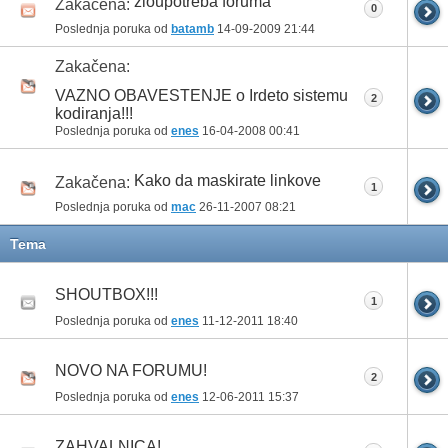
zloupotreba foruma
Zakačena:
0
Poslednja poruka od
batamb
14-09-2009
21:44
Zakačena:
VAZNO OBAVESTENJE o Irdeto sistemu
2
kodiranja!!!
Poslednja poruka od
enes
16-04-2008
00:41
Kako da maskirate linkove
Zakačena:
1
Poslednja poruka od
mac
26-11-2007
08:21
Tema
SHOUTBOX!!!
1
Poslednja poruka od
enes
11-12-2011
18:40
NOVO NA FORUMU!
2
Poslednja poruka od
enes
12-06-2011
15:37
ZAHVALNICA!