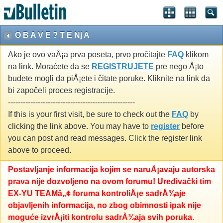
O B A V E ? T E Nj A
Ako je ovo vaÅ¡a prva poseta, prvo pročitajte
FAQ
klikom
na link. Moraćete da se
REGISTRUJETE
pre nego Å¡to
budete mogli da piÅ¡ete i čitate poruke. Kliknite na link da
bi započeli proces registracije.
---------------------------------------------------
If this is your first visit, be sure to check out the
FAQ
by
clicking the link above. You may have to
register
before
you can post and read messages. Click the register link
above to proceed.
Postavljanje informacija kojim se naruÅ¡avaju autorska
prava nije dozvoljeno na ovom forumu! Uređivački tim
EX-YU TEAMâ„¢ foruma kontroliÅ¡e sadrÅ¾aje
objavljenih informacija, no zbog obimnosti ipak nije
moguće izvrÅ¡iti kontrolu sadrÅ¾aja svih poruka.