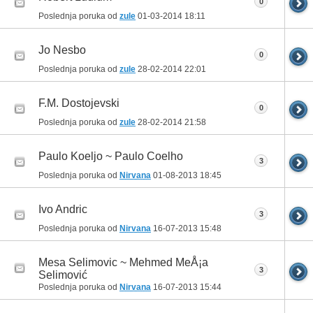
0
Poslednja poruka od
zule
01-03-2014
18:11
Jo Nesbo
0
Poslednja poruka od
zule
28-02-2014
22:01
F.M. Dostojevski
0
Poslednja poruka od
zule
28-02-2014
21:58
Paulo Koeljo ~ Paulo Coelho
3
Poslednja poruka od
Nirvana
01-08-2013
18:45
Ivo Andric
3
Poslednja poruka od
Nirvana
16-07-2013
15:48
Mesa Selimovic ~ Mehmed MeÅ¡a
3
Selimović
Poslednja poruka od
Nirvana
16-07-2013
15:44