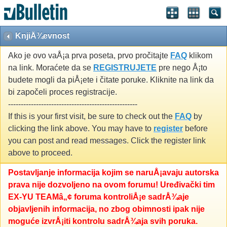
KnjiÅ¾evnost
Ako je ovo vaÅ¡a prva poseta, prvo pročitajte
FAQ
klikom
na link. Moraćete da se
REGISTRUJETE
pre nego Å¡to
budete mogli da piÅ¡ete i čitate poruke. Kliknite na link da
bi započeli proces registracije.
---------------------------------------------------
If this is your first visit, be sure to check out the
FAQ
by
clicking the link above. You may have to
register
before
you can post and read messages. Click the register link
above to proceed.
Postavljanje informacija kojim se naruÅ¡avaju autorska
prava nije dozvoljeno na ovom forumu! Uređivački tim
EX-YU TEAMâ„¢ foruma kontroliÅ¡e sadrÅ¾aje
objavljenih informacija, no zbog obimnosti ipak nije
moguće izvrÅ¡iti kontrolu sadrÅ¾aja svih poruka.