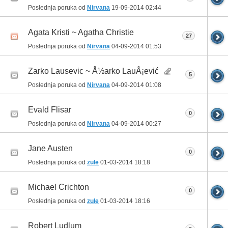
Poslednja poruka od
Nirvana
19-09-2014
02:44
Agata Kristi ~ Agatha Christie
27
Poslednja poruka od
Nirvana
04-09-2014
01:53
Zarko Lausevic ~ Å½arko LauÅ¡ević
5
Poslednja poruka od
Nirvana
04-09-2014
01:08
Evald Flisar
0
Poslednja poruka od
Nirvana
04-09-2014
00:27
Jane Austen
0
Poslednja poruka od
zule
01-03-2014
18:18
Michael Crichton
0
Poslednja poruka od
zule
01-03-2014
18:16
Robert Ludlum