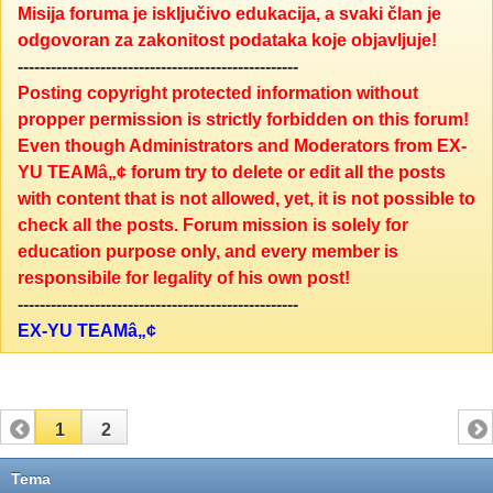
Misija foruma je isključivo edukacija, a svaki član je
odgovoran za zakonitost podataka koje objavljuje!
---------------------------------------------------
Posting copyright protected information without
propper permission is strictly forbidden on this forum!
Even though Administrators and Moderators from EX-
YU TEAMâ„¢ forum try to delete or edit all the posts
with content that is not allowed, yet, it is not possible to
check all the posts. Forum mission is solely for
education purpose only, and every member is
responsibile for legality of his own post!
---------------------------------------------------
EX-YU TEAMâ„¢
1
2
Tema