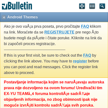
Android Themes
Ako je ovo vaÅ¡a prva poseta, prvo pročitajte
FAQ
klikom
na link. Moraćete da se
REGISTRUJETE
pre nego Å¡to
budete mogli da piÅ¡ete i čitate poruke. Kliknite na link da
bi započeli proces registracije.
---------------------------------------------------
If this is your first visit, be sure to check out the
FAQ
by
clicking the link above. You may have to
register
before
you can post and read messages. Click the register link
above to proceed.
Postavljanje informacija kojim se naruÅ¡avaju autorska
prava nije dozvoljeno na ovom forumu! Uređivački tim
EX-YU TEAMâ„¢ foruma kontroliÅ¡e sadrÅ¾aje
objavljenih informacija, no zbog obimnosti ipak nije
moguće izvrÅ¡iti kontrolu sadrÅ¾aja svih poruka.