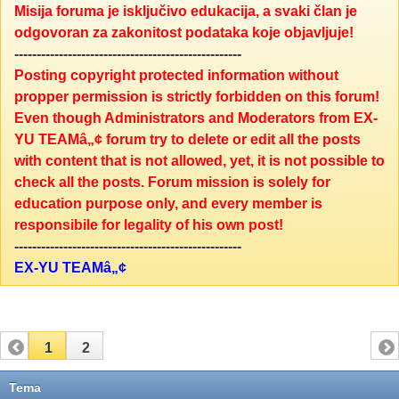
Misija foruma je isključivo edukacija, a svaki član je
odgovoran za zakonitost podataka koje objavljuje!
---------------------------------------------------
Posting copyright protected information without
propper permission is strictly forbidden on this forum!
Even though Administrators and Moderators from EX-
YU TEAMâ„¢ forum try to delete or edit all the posts
with content that is not allowed, yet, it is not possible to
check all the posts. Forum mission is solely for
education purpose only, and every member is
responsibile for legality of his own post!
---------------------------------------------------
EX-YU TEAMâ„¢
1
2
Tema