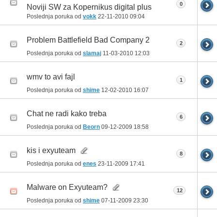
0
Noviji SW za Kopernikus digital plus
Poslednja poruka od
vokk
22-11-2010
09:04
Problem Battlefield Bad Company 2
2
Poslednja poruka od
slamaj
11-03-2010
12:03
wmv to avi fajl
1
Poslednja poruka od
shime
12-02-2010
16:07
Chat ne radi kako treba
6
Poslednja poruka od
Beorn
09-12-2009
18:58
kis i exyuteam
8
Poslednja poruka od
enes
23-11-2009
17:41
Malware on Exyuteam?
12
Poslednja poruka od
shime
07-11-2009
23:30