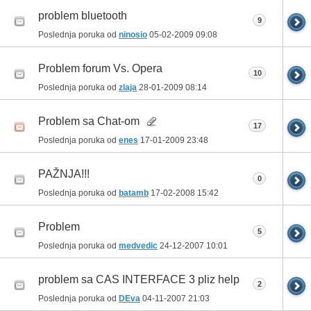
problem bluetooth
9
Poslednja poruka od
ninosio
05-02-2009
09:08
Problem forum Vs. Opera
10
Poslednja poruka od
zlaja
28-01-2009
08:14
Problem sa Chat-om
17
Poslednja poruka od
enes
17-01-2009
23:48
PAŽNJA!!!
0
Poslednja poruka od
batamb
17-02-2008
15:42
Problem
5
Poslednja poruka od
medvedic
24-12-2007
10:01
problem sa CAS INTERFACE 3 pliz help
2
Poslednja poruka od
DEva
04-11-2007
21:03