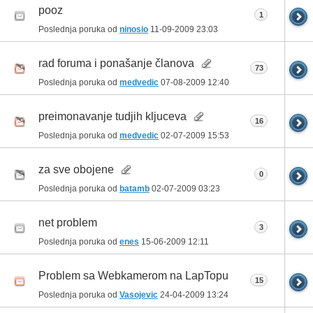
pooz
1
Poslednja poruka od
ninosio
11-09-2009
23:03
rad foruma i ponašanje članova
73
Poslednja poruka od
medvedic
07-08-2009
12:40
preimonavanje tudjih kljuceva
16
Poslednja poruka od
medvedic
02-07-2009
15:53
za sve obojene
0
Poslednja poruka od
batamb
02-07-2009
03:23
net problem
3
Poslednja poruka od
enes
15-06-2009
12:11
Problem sa Webkamerom na LapTopu
15
Poslednja poruka od
Vasojevic
24-04-2009
13:24