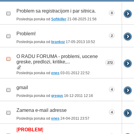
Problem sa registracijom i par sitnica.
0
Poslednja poruka od
Softkiller
21-08-2025
21:56
Problem!
2
Poslednja poruka od
brankoz
17-05-2013
10:52
O RADU FORUMA - problemi, uocene
greske, predlozi, kritike,...
272
Poslednja poruka od
enes
03-01-2012
22:52
gmail
4
Poslednja poruka od
gregus
16-12-2011
12:16
Zamena e-mail adresse
4
Poslednja poruka od
enes
24-04-2011
23:57
[
PROBLEM
]