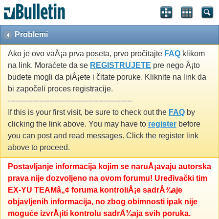
Problemi
Ako je ovo vaÅ¡a prva poseta, prvo pročitajte
FAQ
klikom
na link. Moraćete da se
REGISTRUJETE
pre nego Å¡to
budete mogli da piÅ¡ete i čitate poruke. Kliknite na link da
bi započeli proces registracije.
---------------------------------------------------
If this is your first visit, be sure to check out the
FAQ
by
clicking the link above. You may have to
register
before
you can post and read messages. Click the register link
above to proceed.
Postavljanje informacija kojim se naruÅ¡avaju autorska
prava nije dozvoljeno na ovom forumu! Uređivački tim
EX-YU TEAMâ„¢ foruma kontroliÅ¡e sadrÅ¾aje
objavljenih informacija, no zbog obimnosti ipak nije
moguće izvrÅ¡iti kontrolu sadrÅ¾aja svih poruka.