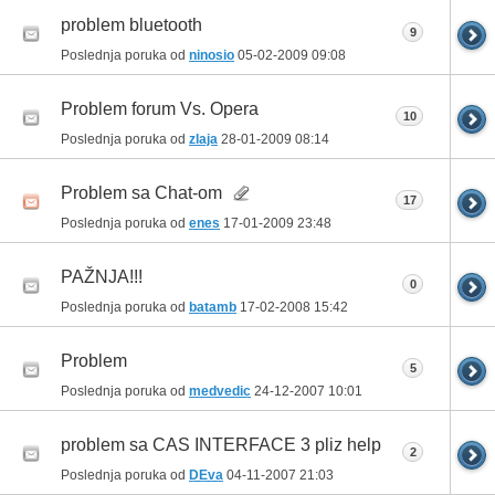
problem bluetooth
9
Poslednja poruka od
ninosio
05-02-2009
09:08
Problem forum Vs. Opera
10
Poslednja poruka od
zlaja
28-01-2009
08:14
Problem sa Chat-om
17
Poslednja poruka od
enes
17-01-2009
23:48
PAŽNJA!!!
0
Poslednja poruka od
batamb
17-02-2008
15:42
Problem
5
Poslednja poruka od
medvedic
24-12-2007
10:01
problem sa CAS INTERFACE 3 pliz help
2
Poslednja poruka od
DEva
04-11-2007
21:03