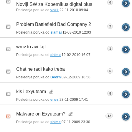
0
Noviji SW za Kopernikus digital plus
Poslednja poruka od
vokk
22-11-2010
09:04
Problem Battlefield Bad Company 2
2
Poslednja poruka od
slamaj
11-03-2010
12:03
wmv to avi fajl
1
Poslednja poruka od
shime
12-02-2010
16:07
Chat ne radi kako treba
6
Poslednja poruka od
Beorn
09-12-2009
18:58
kis i exyuteam
8
Poslednja poruka od
enes
23-11-2009
17:41
Malware on Exyuteam?
12
Poslednja poruka od
shime
07-11-2009
23:30