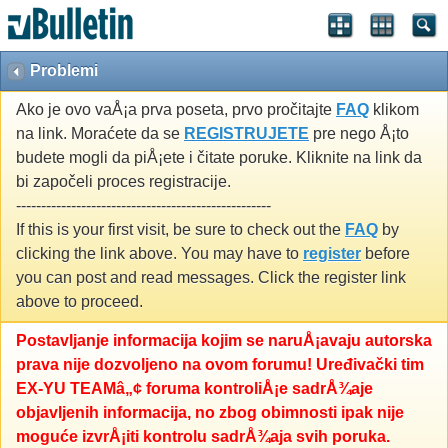
Problemi
Ako je ovo vaÅ¡a prva poseta, prvo pročitajte
FAQ
klikom
na link. Moraćete da se
REGISTRUJETE
pre nego Å¡to
budete mogli da piÅ¡ete i čitate poruke. Kliknite na link da
bi započeli proces registracije.
---------------------------------------------------
If this is your first visit, be sure to check out the
FAQ
by
clicking the link above. You may have to
register
before
you can post and read messages. Click the register link
above to proceed.
Postavljanje informacija kojim se naruÅ¡avaju autorska
prava nije dozvoljeno na ovom forumu! Uređivački tim
EX-YU TEAMâ„¢ foruma kontroliÅ¡e sadrÅ¾aje
objavljenih informacija, no zbog obimnosti ipak nije
moguće izvrÅ¡iti kontrolu sadrÅ¾aja svih poruka.