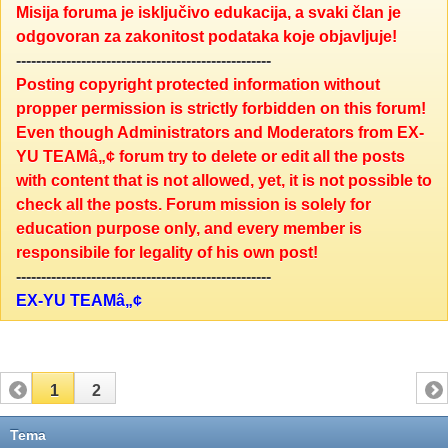
Misija foruma je isključivo edukacija, a svaki član je
odgovoran za zakonitost podataka koje objavljuje!
---------------------------------------------------
Posting copyright protected information without
propper permission is strictly forbidden on this forum!
Even though Administrators and Moderators from EX-
YU TEAMâ„¢ forum try to delete or edit all the posts
with content that is not allowed, yet, it is not possible to
check all the posts. Forum mission is solely for
education purpose only, and every member is
responsibile for legality of his own post!
---------------------------------------------------
EX-YU TEAMâ„¢
1
2
Tema