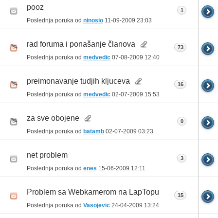
pooz
1
Poslednja poruka od
ninosio
11-09-2009
23:03
rad foruma i ponašanje članova
73
Poslednja poruka od
medvedic
07-08-2009
12:40
preimonavanje tudjih kljuceva
16
Poslednja poruka od
medvedic
02-07-2009
15:53
za sve obojene
0
Poslednja poruka od
batamb
02-07-2009
03:23
net problem
3
Poslednja poruka od
enes
15-06-2009
12:11
Problem sa Webkamerom na LapTopu
15
Poslednja poruka od
Vasojevic
24-04-2009
13:24