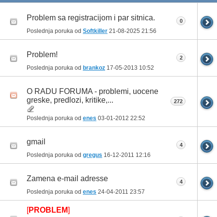
Problem sa registracijom i par sitnica.
0
Poslednja poruka od
Softkiller
21-08-2025
21:56
Problem!
2
Poslednja poruka od
brankoz
17-05-2013
10:52
O RADU FORUMA - problemi, uocene
greske, predlozi, kritike,...
272
Poslednja poruka od
enes
03-01-2012
22:52
gmail
4
Poslednja poruka od
gregus
16-12-2011
12:16
Zamena e-mail adresse
4
Poslednja poruka od
enes
24-04-2011
23:57
[
PROBLEM
]