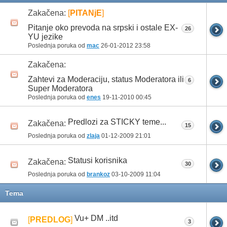
Zakačena:
[
PITANjE
]
Pitanje oko prevoda na srpski i ostale EX-
26
YU jezike
Poslednja poruka od
mac
26-01-2012
23:58
Zakačena:
Zahtevi za Moderaciju, status Moderatora ili
6
Super Moderatora
Poslednja poruka od
enes
19-11-2010
00:45
Predlozi za STICKY teme...
Zakačena:
15
Poslednja poruka od
zlaja
01-12-2009
21:01
Statusi korisnika
Zakačena:
30
Poslednja poruka od
brankoz
03-10-2009
11:04
Tema
Vu+ DM ..itd
[
PREDLOG
]
3