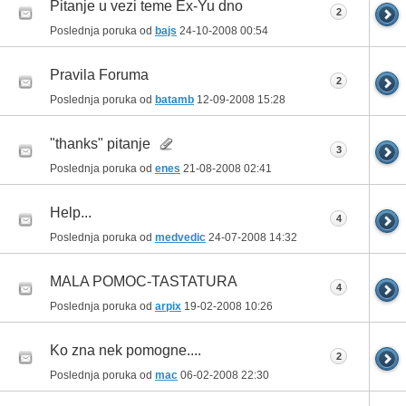
Pitanje u vezi teme Ex-Yu dno
2
Poslednja poruka od
bajs
24-10-2008
00:54
Pravila Foruma
2
Poslednja poruka od
batamb
12-09-2008
15:28
"thanks" pitanje
3
Poslednja poruka od
enes
21-08-2008
02:41
Help...
4
Poslednja poruka od
medvedic
24-07-2008
14:32
MALA POMOC-TASTATURA
4
Poslednja poruka od
arpix
19-02-2008
10:26
Ko zna nek pomogne....
2
Poslednja poruka od
mac
06-02-2008
22:30