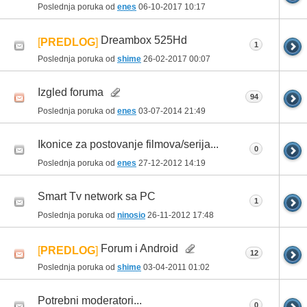
Poslednja poruka od
enes
06-10-2017
10:17
Dreambox 525Hd
[
PREDLOG
]
1
Poslednja poruka od
shime
26-02-2017
00:07
Izgled foruma
94
Poslednja poruka od
enes
03-07-2014
21:49
Ikonice za postovanje filmova/serija...
0
Poslednja poruka od
enes
27-12-2012
14:19
Smart Tv network sa PC
1
Poslednja poruka od
ninosio
26-11-2012
17:48
Forum i Android
[
PREDLOG
]
12
Poslednja poruka od
shime
03-04-2011
01:02
Potrebni moderatori...
0