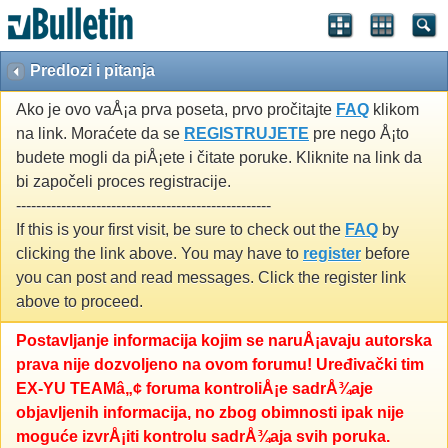
Predlozi i pitanja
Ako je ovo vaÅ¡a prva poseta, prvo pročitajte
FAQ
klikom
na link. Moraćete da se
REGISTRUJETE
pre nego Å¡to
budete mogli da piÅ¡ete i čitate poruke. Kliknite na link da
bi započeli proces registracije.
---------------------------------------------------
If this is your first visit, be sure to check out the
FAQ
by
clicking the link above. You may have to
register
before
you can post and read messages. Click the register link
above to proceed.
Postavljanje informacija kojim se naruÅ¡avaju autorska
prava nije dozvoljeno na ovom forumu! Uređivački tim
EX-YU TEAMâ„¢ foruma kontroliÅ¡e sadrÅ¾aje
objavljenih informacija, no zbog obimnosti ipak nije
moguće izvrÅ¡iti kontrolu sadrÅ¾aja svih poruka.