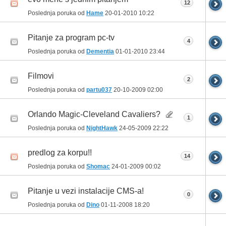
12
Poslednja poruka od
Hame
20-01-2010
10:22
Pitanje za program pc-tv
4
Poslednja poruka od
Dementia
01-01-2010
23:44
Filmovi
2
Poslednja poruka od
partu037
20-10-2009
02:00
Orlando Magic-Cleveland Cavaliers?
1
Poslednja poruka od
NightHawk
24-05-2009
22:22
predlog za korpu!!
14
Poslednja poruka od
Shomac
24-01-2009
00:02
Pitanje u vezi instalacije CMS-a!
0
Poslednja poruka od
Dino
01-11-2008
18:20