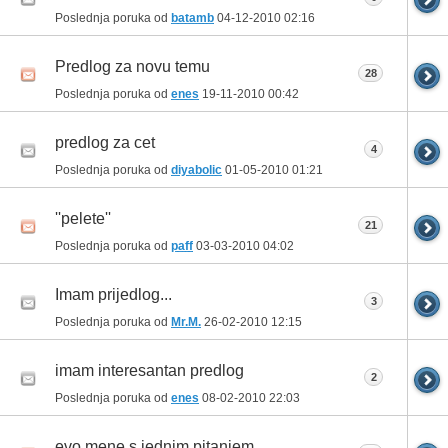
Poslednja poruka od
batamb
04-12-2010
02:16
Predlog za novu temu
28
Poslednja poruka od
enes
19-11-2010
00:42
predlog za cet
4
Poslednja poruka od
diyabolic
01-05-2010
01:21
''pelete''
21
Poslednja poruka od
paff
03-03-2010
04:02
Imam prijedlog...
3
Poslednja poruka od
Mr.M.
26-02-2010
12:15
imam interesantan predlog
2
Poslednja poruka od
enes
08-02-2010
22:03
evo mene s jednim pitanjem