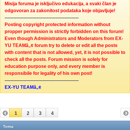
Misija foruma je isključivo edukacija, a svaki član je
odgovoran za zakonitost podataka koje objavljuje!
---------------------------------------------------
Posting copyright protected information without
propper permission is strictly forbidden on this forum!
Even though Administrators and Moderators from EX-
YU TEAMâ„¢ forum try to delete or edit all the posts
with content that is not allowed, yet, it is not possible to
check all the posts. Forum mission is solely for
education purpose only, and every member is
responsibile for legality of his own post!
---------------------------------------------------
EX-YU TEAMâ„¢
1
2
3
4
Tema