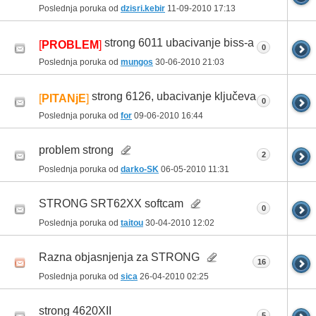
Poslednja poruka od
dzisri.kebir
11-09-2010
17:13
strong 6011 ubacivanje biss-a
[
PROBLEM
]
0
Poslednja poruka od
mungos
30-06-2010
21:03
strong 6126, ubacivanje ključeva
[
PITANjE
]
0
Poslednja poruka od
for
09-06-2010
16:44
problem strong
2
Poslednja poruka od
darko-SK
06-05-2010
11:31
STRONG SRT62XX softcam
0
Poslednja poruka od
taitou
30-04-2010
12:02
Razna objasnjenja za STRONG
16
Poslednja poruka od
sica
26-04-2010
02:25
strong 4620XII
5