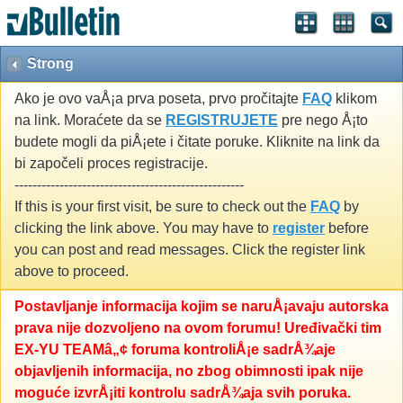
Strong
Ako je ovo vaÅ¡a prva poseta, prvo pročitajte
FAQ
klikom
na link. Moraćete da se
REGISTRUJETE
pre nego Å¡to
budete mogli da piÅ¡ete i čitate poruke. Kliknite na link da
bi započeli proces registracije.
---------------------------------------------------
If this is your first visit, be sure to check out the
FAQ
by
clicking the link above. You may have to
register
before
you can post and read messages. Click the register link
above to proceed.
Postavljanje informacija kojim se naruÅ¡avaju autorska
prava nije dozvoljeno na ovom forumu! Uređivački tim
EX-YU TEAMâ„¢ foruma kontroliÅ¡e sadrÅ¾aje
objavljenih informacija, no zbog obimnosti ipak nije
moguće izvrÅ¡iti kontrolu sadrÅ¾aja svih poruka.