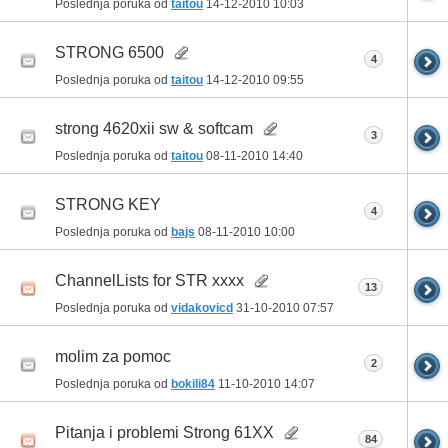
Poslednja poruka od
taitou
14-12-2010
10:03
STRONG 6500
4
Poslednja poruka od
taitou
14-12-2010
09:55
strong 4620xii sw & softcam
3
Poslednja poruka od
taitou
08-11-2010
14:40
STRONG KEY
4
Poslednja poruka od
bajs
08-11-2010
10:00
ChannelLists for STR xxxx
13
Poslednja poruka od
vidakovicd
31-10-2010
07:57
molim za pomoc
2
Poslednja poruka od
bokili84
11-10-2010
14:07
Pitanja i problemi Strong 61XX
84