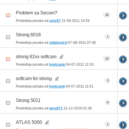
Problem sa Secom?
10
Poslednja poruka od
emir87
21-09-2011
14:29
Strong 6016
1
Poslednja poruka od
vidakovicd
07-08-2011
07:46
strong 62xx softcam
13
Poslednja poruka od
konicanin
04-07-2011
11:53
softcam for strong
3
Poslednja poruka od
konicanin
04-07-2011
11:51
Strong 5011
0
Poslednja poruka od
pera971
21-12-2010
01:36
ATLAS 5000
1