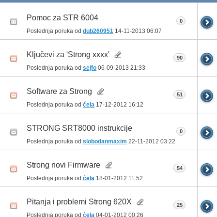
Pomoc za STR 6004
0
Poslednja poruka od
dub260951
14-11-2013
06:07
Ključevi za 'Strong xxxx'
90
Poslednja poruka od
sejfo
06-09-2013
21:33
Software za Strong
51
Poslednja poruka od
ćela
17-12-2012
16:12
STRONG SRT8000 instrukcije
0
Poslednja poruka od
slobodanmaxim
22-11-2012
03:22
Strong novi Firmware
54
Poslednja poruka od
ćela
18-01-2012
11:52
Pitanja i problemi Strong 620X
25
Poslednja poruka od
ćela
04-01-2012
00:26