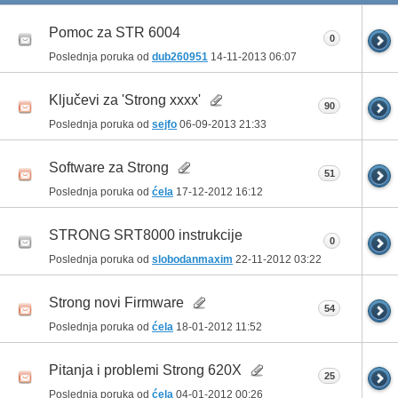
Pomoc za STR 6004
0
Poslednja poruka od
dub260951
14-11-2013
06:07
Ključevi za 'Strong xxxx'
90
Poslednja poruka od
sejfo
06-09-2013
21:33
Software za Strong
51
Poslednja poruka od
ćela
17-12-2012
16:12
STRONG SRT8000 instrukcije
0
Poslednja poruka od
slobodanmaxim
22-11-2012
03:22
Strong novi Firmware
54
Poslednja poruka od
ćela
18-01-2012
11:52
Pitanja i problemi Strong 620X
25
Poslednja poruka od
ćela
04-01-2012
00:26