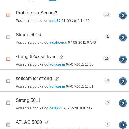
Problem sa Secom?
10
Poslednja poruka od
emir87
21-09-2011
14:29
Strong 6016
1
Poslednja poruka od
vidakovicd
07-08-2011
07:46
strong 62xx softcam
13
Poslednja poruka od
konicanin
04-07-2011
11:53
softcam for strong
3
Poslednja poruka od
konicanin
04-07-2011
11:51
Strong 5011
0
Poslednja poruka od
pera971
21-12-2010
01:36
ATLAS 5000
1