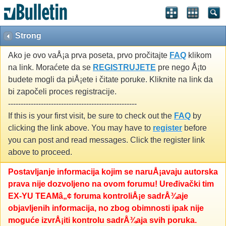
Strong
Ako je ovo vaÅ¡a prva poseta, prvo pročitajte
FAQ
klikom
na link. Moraćete da se
REGISTRUJETE
pre nego Å¡to
budete mogli da piÅ¡ete i čitate poruke. Kliknite na link da
bi započeli proces registracije.
---------------------------------------------------
If this is your first visit, be sure to check out the
FAQ
by
clicking the link above. You may have to
register
before
you can post and read messages. Click the register link
above to proceed.
Postavljanje informacija kojim se naruÅ¡avaju autorska
prava nije dozvoljeno na ovom forumu! Uređivački tim
EX-YU TEAMâ„¢ foruma kontroliÅ¡e sadrÅ¾aje
objavljenih informacija, no zbog obimnosti ipak nije
moguće izvrÅ¡iti kontrolu sadrÅ¾aja svih poruka.