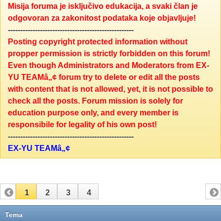
Misija foruma je isključivo edukacija, a svaki član je
odgovoran za zakonitost podataka koje objavljuje!
---------------------------------------------------
Posting copyright protected information without
propper permission is strictly forbidden on this forum!
Even though Administrators and Moderators from EX-
YU TEAMâ„¢ forum try to delete or edit all the posts
with content that is not allowed, yet, it is not possible to
check all the posts. Forum mission is solely for
education purpose only, and every member is
responsibile for legality of his own post!
---------------------------------------------------
EX-YU TEAMâ„¢
1
2
3
4
Tema