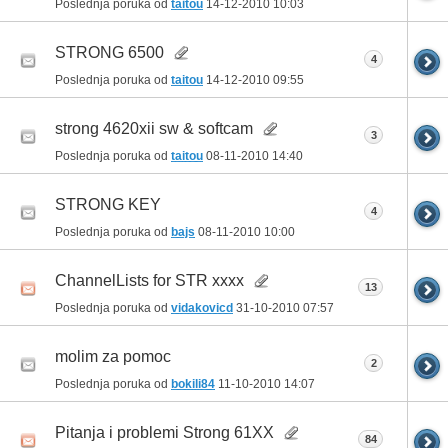
Poslednja poruka od
taitou
14-12-2010
10:03
STRONG 6500
4
Poslednja poruka od
taitou
14-12-2010
09:55
strong 4620xii sw & softcam
3
Poslednja poruka od
taitou
08-11-2010
14:40
STRONG KEY
4
Poslednja poruka od
bajs
08-11-2010
10:00
ChannelLists for STR xxxx
13
Poslednja poruka od
vidakovicd
31-10-2010
07:57
molim za pomoc
2
Poslednja poruka od
bokili84
11-10-2010
14:07
Pitanja i problemi Strong 61XX
84