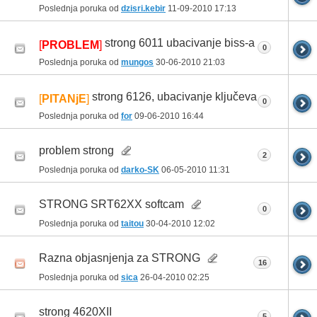
Poslednja poruka od
dzisri.kebir
11-09-2010
17:13
strong 6011 ubacivanje biss-a
[
PROBLEM
]
0
Poslednja poruka od
mungos
30-06-2010
21:03
strong 6126, ubacivanje ključeva
[
PITANjE
]
0
Poslednja poruka od
for
09-06-2010
16:44
problem strong
2
Poslednja poruka od
darko-SK
06-05-2010
11:31
STRONG SRT62XX softcam
0
Poslednja poruka od
taitou
30-04-2010
12:02
Razna objasnjenja za STRONG
16
Poslednja poruka od
sica
26-04-2010
02:25
strong 4620XII
5