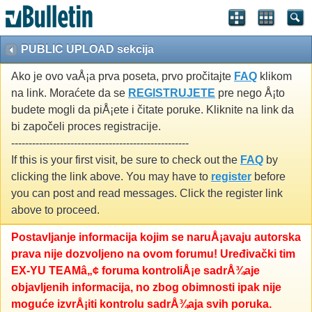
PUBLIC UPLOAD sekcija
Ako je ovo vaÅ¡a prva poseta, prvo pročitajte
FAQ
klikom
na link. Moraćete da se
REGISTRUJETE
pre nego Å¡to
budete mogli da piÅ¡ete i čitate poruke. Kliknite na link da
bi započeli proces registracije.
---------------------------------------------------
If this is your first visit, be sure to check out the
FAQ
by
clicking the link above. You may have to
register
before
you can post and read messages. Click the register link
above to proceed.
Postavljanje informacija kojim se naruÅ¡avaju autorska
prava nije dozvoljeno na ovom forumu! Uređivački tim
EX-YU TEAMâ„¢ foruma kontroliÅ¡e sadrÅ¾aje
objavljenih informacija, no zbog obimnosti ipak nije
moguće izvrÅ¡iti kontrolu sadrÅ¾aja svih poruka.