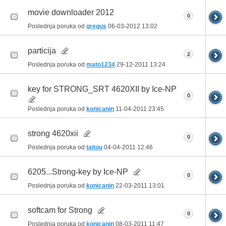
movie downloader 2012
0
Poslednja poruka od
gregus
06-03-2012
13:02
particija
2
Poslednja poruka od
mato1234
29-12-2011
13:24
key for STRONG_SRT 4620XII by Ice-NP
0
Poslednja poruka od
konicanin
11-04-2011
23:45
strong 4620xii
0
Poslednja poruka od
taitou
04-04-2011
12:46
6205...Strong-key by Ice-NP
0
Poslednja poruka od
konicanin
22-03-2011
13:01
softcam for Strong
0
Poslednja poruka od
konicanin
08-03-2011
11:47