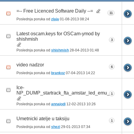
=-- Free Licenced Software Daily --=
11
Poslednja poruka od
zlaja
01-08-2013
08:24
Latest oscam.keys for OSCam-ymod by
shishmish
3
Poslednja poruka od
shishmish
28-04-2013
01:48
video nadzor
6
Poslednja poruka od
brankoz
07-04-2013
14:22
Ice-
NP_DUMP_startrack_fta_amstar_led_emu_1.3.71.rar
1
Poslednja poruka od
annajodi
12-02-2013
10:26
Umetnicki atelje u taksiju
1
Poslednja poruka od
shezi
29-01-2013
07:34