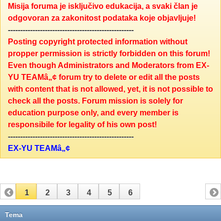
Misija foruma je isključivo edukacija, a svaki član je
odgovoran za zakonitost podataka koje objavljuje!
---------------------------------------------------
Posting copyright protected information without
propper permission is strictly forbidden on this forum!
Even though Administrators and Moderators from EX-
YU TEAMâ„¢ forum try to delete or edit all the posts
with content that is not allowed, yet, it is not possible to
check all the posts. Forum mission is solely for
education purpose only, and every member is
responsibile for legality of his own post!
---------------------------------------------------
EX-YU TEAMâ„¢
1
2
3
4
5
6
Tema