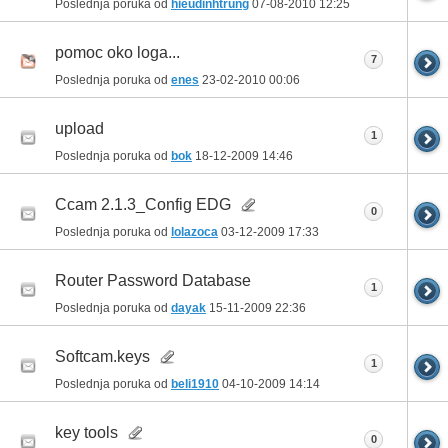
Poslednja poruka od
hieudinhtrung
07-08-2010
12:25
pomoc oko loga...
7
Poslednja poruka od
enes
23-02-2010
00:06
upload
1
Poslednja poruka od
bok
18-12-2009
14:46
Ccam 2.1.3_Config EDG
0
Poslednja poruka od
lolazoca
03-12-2009
17:33
Router Password Database
1
Poslednja poruka od
dayak
15-11-2009
22:36
Softcam.keys
1
Poslednja poruka od
beli1910
04-10-2009
14:14
key tools
0