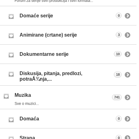
Forum za serije svih produkcija i svih formata...
Domaće serije
0
Animirane (crtane) serije
3
Dokumentarne serije
10
Diskusija, pitanja, predlozi,
18
potraÅ¾nja,...
Muzika
741
Sve o muzici...
Domaća
0
Strana
0