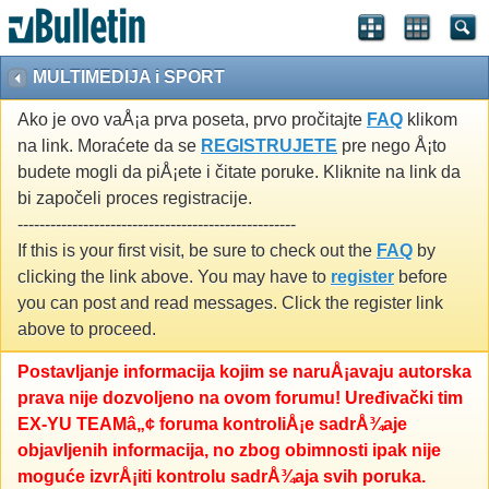
MULTIMEDIJA i SPORT
Ako je ovo vaÅ¡a prva poseta, prvo pročitajte
FAQ
klikom
na link. Moraćete da se
REGISTRUJETE
pre nego Å¡to
budete mogli da piÅ¡ete i čitate poruke. Kliknite na link da
bi započeli proces registracije.
---------------------------------------------------
If this is your first visit, be sure to check out the
FAQ
by
clicking the link above. You may have to
register
before
you can post and read messages. Click the register link
above to proceed.
Postavljanje informacija kojim se naruÅ¡avaju autorska
prava nije dozvoljeno na ovom forumu! Uređivački tim
EX-YU TEAMâ„¢ foruma kontroliÅ¡e sadrÅ¾aje
objavljenih informacija, no zbog obimnosti ipak nije
moguće izvrÅ¡iti kontrolu sadrÅ¾aja svih poruka.