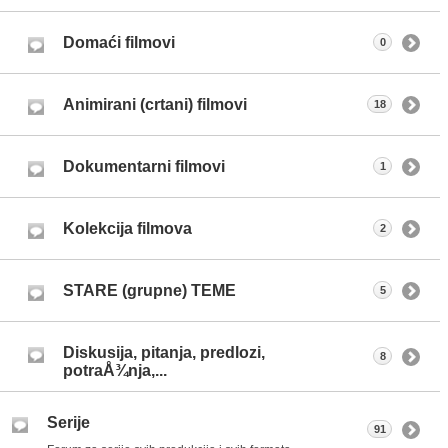
Domaći filmovi
0
Animirani (crtani) filmovi
18
Dokumentarni filmovi
1
Kolekcija filmova
2
STARE (grupne) TEME
5
Diskusija, pitanja, predlozi,
8
potraÅ¾nja,...
Serije
91