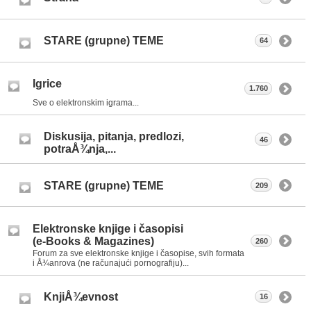
STARE (grupne) TEME
64
Igrice
1.760
Sve o elektronskim igrama...
Diskusija, pitanja, predlozi,
46
potraÅ¾nja,...
STARE (grupne) TEME
209
Elektronske knjige i časopisi
(e-Books & Magazines)
260
Forum za sve elektronske knjige i časopise, svih formata
i Å¾anrova (ne računajući pornografiju)...
KnjiÅ¾evnost
16