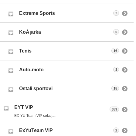
Extreme Sports
2
KoÅ¡arka
5
Tenis
16
Auto-moto
3
Ostali sportovi
15
EYT VIP
359
EX-YU Team VIP sekcija.
ExYuTeam VIP
2