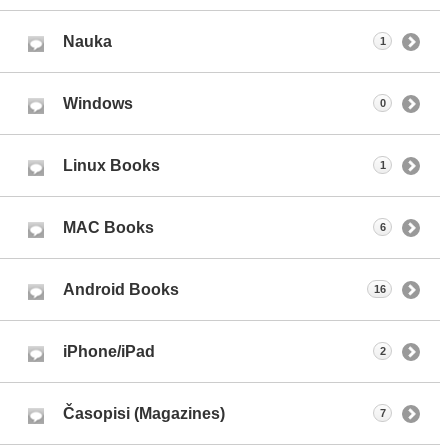
Nauka
1
Windows
0
Linux Books
1
MAC Books
6
Android Books
16
iPhone/iPad
2
Časopisi (Magazines)
7