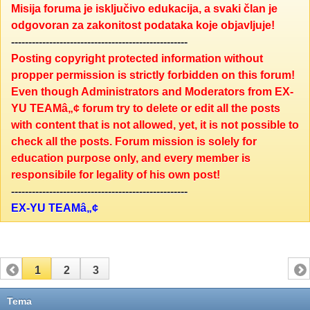
Misija foruma je isključivo edukacija, a svaki član je
odgovoran za zakonitost podataka koje objavljuje!
---------------------------------------------------
Posting copyright protected information without
propper permission is strictly forbidden on this forum!
Even though Administrators and Moderators from EX-
YU TEAMâ„¢ forum try to delete or edit all the posts
with content that is not allowed, yet, it is not possible to
check all the posts. Forum mission is solely for
education purpose only, and every member is
responsibile for legality of his own post!
---------------------------------------------------
EX-YU TEAMâ„¢
1
2
3
Tema