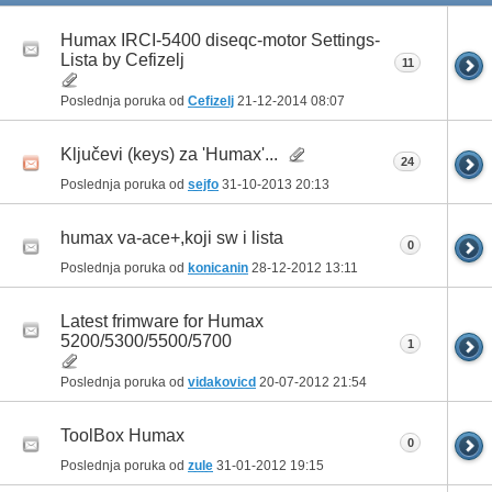
Humax IRCI-5400 diseqc-motor Settings-
Lista by Cefizelj
11
Poslednja poruka od
Cefizelj
21-12-2014
08:07
Ključevi (keys) za 'Humax'...
24
Poslednja poruka od
sejfo
31-10-2013
20:13
humax va-ace+,koji sw i lista
0
Poslednja poruka od
konicanin
28-12-2012
13:11
Latest frimware for Humax
5200/5300/5500/5700
1
Poslednja poruka od
vidakovicd
20-07-2012
21:54
ToolBox Humax
0
Poslednja poruka od
zule
31-01-2012
19:15