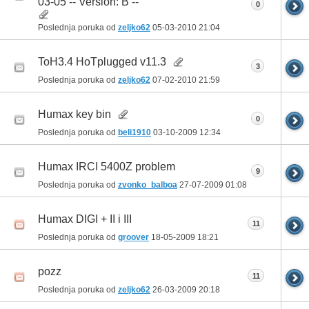
03-05 -- Version: B --
0
Poslednja poruka od
zeljko62
05-03-2010
21:04
ToH3.4 HoTplugged v11.3
3
Poslednja poruka od
zeljko62
07-02-2010
21:59
Humax key bin
0
Poslednja poruka od
beli1910
03-10-2009
12:34
Humax IRCI 5400Z problem
9
Poslednja poruka od
zvonko_balboa
27-07-2009
01:08
Humax DIGI + II i III
11
Poslednja poruka od
groover
18-05-2009
18:21
pozz
11
Poslednja poruka od
zeljko62
26-03-2009
20:18