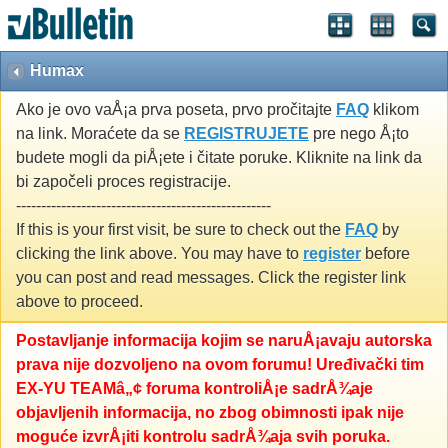
Humax
Ako je ovo vaÅ¡a prva poseta, prvo pročitajte
FAQ
klikom
na link. Moraćete da se
REGISTRUJETE
pre nego Å¡to
budete mogli da piÅ¡ete i čitate poruke. Kliknite na link da
bi započeli proces registracije.
---------------------------------------------------
If this is your first visit, be sure to check out the
FAQ
by
clicking the link above. You may have to
register
before
you can post and read messages. Click the register link
above to proceed.
Postavljanje informacija kojim se naruÅ¡avaju autorska
prava nije dozvoljeno na ovom forumu! Uređivački tim
EX-YU TEAMâ„¢ foruma kontroliÅ¡e sadrÅ¾aje
objavljenih informacija, no zbog obimnosti ipak nije
moguće izvrÅ¡iti kontrolu sadrÅ¾aja svih poruka.