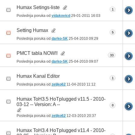
Humax Setings-liste
1
Poslednja poruka od
vidakovicd
29-01-2011
16:03
Setting Humax
5
Poslednja poruka od
darko-SK
25-04-2010
09:29
PMCT tabla NOW!!
33
Poslednja poruka od
darko-SK
25-04-2010
09:07
Humax Kanal Editor
1
Poslednja poruka od
zeljko62
11-04-2010
11:12
Humax ToH3.5 HoTplugged v11.5 - 2010-
03-12 -- Version: A --
0
Poslednja poruka od
zeljko62
12-03-2010
20:37
Humax ToH3.4 HoTplugged v11.4 - 2010-