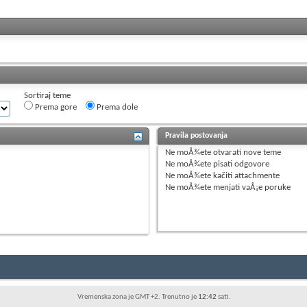
Sortiraj teme
Prema gore
Prema dole
Pravila postovanja
Ne moÅ¾ete
otvarati nove teme
Ne moÅ¾ete
pisati odgovore
Ne moÅ¾ete
kačiti attachmente
Ne moÅ¾ete
menjati vaÅ¡e poruke
Vremenska zona je GMT +2. Trenutno je
12:42
sati.