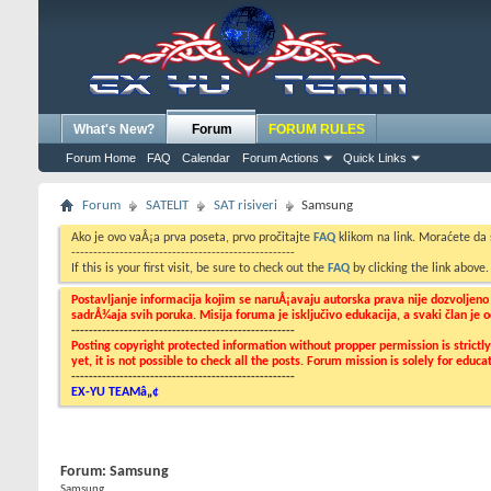
What's New?
Forum
FORUM RULES
Forum Home
FAQ
Calendar
Forum Actions
Quick Links
Forum
SATELIT
SAT risiveri
Samsung
Ako je ovo vaÅ¡a prva poseta, prvo pročitajte
FAQ
klikom na link. Moraćete da
---------------------------------------------------
If this is your first visit, be sure to check out the
FAQ
by clicking the link above
Postavljanje informacija kojim se naruÅ¡avaju autorska prava nije dozvoljen
sadrÅ¾aja svih poruka. Misija foruma je isključivo edukacija, a svaki član je
---------------------------------------------------
Posting copyright protected information without propper permission is strict
yet, it is not possible to check all the posts. Forum mission is solely for edu
---------------------------------------------------
EX-YU TEAMâ„¢
Forum:
Samsung
Samsung...