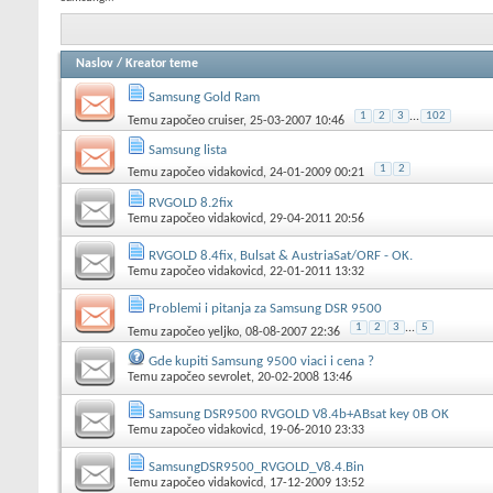
Naslov
/
Kreator teme
Samsung Gold Ram
1
2
3
...
102
Temu započeo
cruiser
, 25-03-2007 10:46
Samsung lista
1
2
Temu započeo
vidakovicd
, 24-01-2009 00:21
RVGOLD 8.2fix
Temu započeo
vidakovicd
, 29-04-2011 20:56
RVGOLD 8.4fix, Bulsat & AustriaSat/ORF - OK.
Temu započeo
vidakovicd
, 22-01-2011 13:32
Problemi i pitanja za Samsung DSR 9500
1
2
3
...
5
Temu započeo
yeljko
, 08-08-2007 22:36
Gde kupiti Samsung 9500 viaci i cena ?
Temu započeo
sevrolet
, 20-02-2008 13:46
Samsung DSR9500 RVGOLD V8.4b+ABsat key 0B OK
Temu započeo
vidakovicd
, 19-06-2010 23:33
SamsungDSR9500_RVGOLD_V8.4.Bin
Temu započeo
vidakovicd
, 17-12-2009 13:52