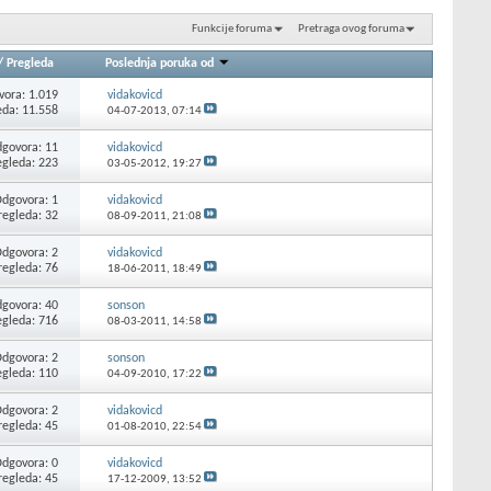
Funkcije foruma
Pretraga ovog foruma
/
Pregleda
Poslednja poruka od
ora: 1.019
vidakovicd
eda: 11.558
04-07-2013,
07:14
govora: 11
vidakovicd
egleda: 223
03-05-2012,
19:27
dgovora: 1
vidakovicd
regleda: 32
08-09-2011,
21:08
dgovora: 2
vidakovicd
regleda: 76
18-06-2011,
18:49
govora: 40
sonson
egleda: 716
08-03-2011,
14:58
dgovora: 2
sonson
egleda: 110
04-09-2010,
17:22
dgovora: 2
vidakovicd
regleda: 45
01-08-2010,
22:54
dgovora: 0
vidakovicd
regleda: 45
17-12-2009,
13:52