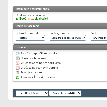
Informacije o forumu i opcije
Uređivači ovog foruma
zeljko62
,
mac
,
vidakovicd
Opcije prikaza tema
PrikaÅ¾i teme od...
Sortiraj teme po:
Prefix
Legenda
SadrÅ¾i nepročitane poruke
Nema novih poruka
Vruća tema sa novim porukama
Vruća tema bez novih poruka
Tema je zatvorena
Tema sadrÅ¾i vaÅ¡e poruke