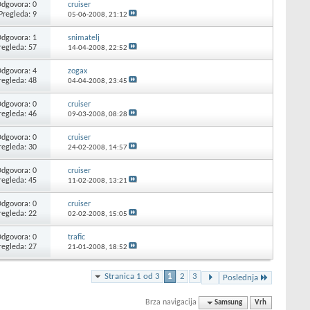
dgovora: 0
cruiser
Pregleda: 9
05-06-2008,
21:12
dgovora: 1
snimatelj
regleda: 57
14-04-2008,
22:52
dgovora: 4
zogax
regleda: 48
04-04-2008,
23:45
dgovora: 0
cruiser
regleda: 46
09-03-2008,
08:28
dgovora: 0
cruiser
regleda: 30
24-02-2008,
14:57
dgovora: 0
cruiser
regleda: 45
11-02-2008,
13:21
dgovora: 0
cruiser
regleda: 22
02-02-2008,
15:05
dgovora: 0
trafic
regleda: 27
21-01-2008,
18:52
Stranica 1 od 3
1
2
3
Poslednja
Brza navigacija
Samsung
Vrh