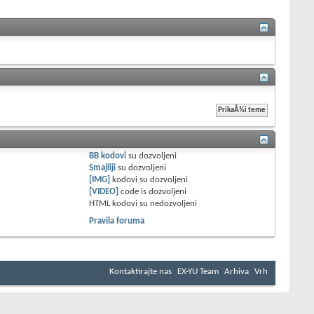
BB kodovi
su
dozvoljeni
Smajliji
su
dozvoljeni
[IMG]
kodovi su
dozvoljeni
[VIDEO]
code is
dozvoljeni
HTML kodovi su
nedozvoljeni
Pravila foruma
Kontaktirajte nas
EX-YU Team
Arhiva
Vrh