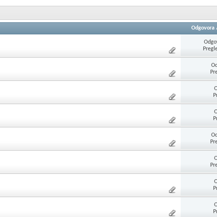
Odgovora
Odgov
Pregl
Od
Pr
O
P
O
P
Od
Pr
O
Pr
O
P
O
P