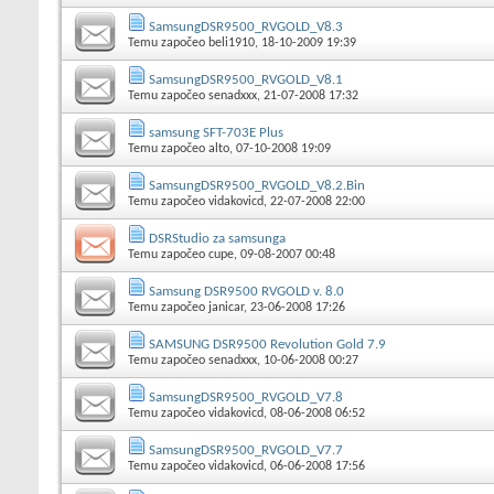
SamsungDSR9500_RVGOLD_V8.3
Temu započeo
beli1910
, 18-10-2009 19:39
SamsungDSR9500_RVGOLD_V8.1
Temu započeo
senadxxx
, 21-07-2008 17:32
samsung SFT-703E Plus
Temu započeo
alto
, 07-10-2008 19:09
SamsungDSR9500_RVGOLD_V8.2.Bin
Temu započeo
vidakovicd
, 22-07-2008 22:00
DSRStudio za samsunga
Temu započeo
cupe
, 09-08-2007 00:48
Samsung DSR9500 RVGOLD v. 8.0
Temu započeo
janicar
, 23-06-2008 17:26
SAMSUNG DSR9500 Revolution Gold 7.9
Temu započeo
senadxxx
, 10-06-2008 00:27
SamsungDSR9500_RVGOLD_V7.8
Temu započeo
vidakovicd
, 08-06-2008 06:52
SamsungDSR9500_RVGOLD_V7.7
Temu započeo
vidakovicd
, 06-06-2008 17:56