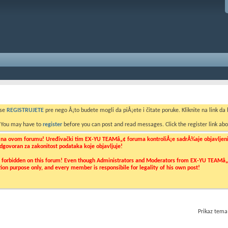
 se
REGISTRUJETE
pre nego Å¡to budete mogli da piÅ¡ete i čitate poruke. Kliknite na link da b
. You may have to
register
before you can post and read messages. Click the register link abo
o na ovom forumu! Uređivački tim EX-YU TEAMâ„¢ foruma kontroliÅ¡e sadrÅ¾aje objavljenih 
 odgovoran za zakonitost podataka koje objavljuje!
ly forbidden on this forum! Even though Administrators and Moderators from EX-YU TEAMâ„¢ f
cation purpose only, and every member is responsibile for legality of his own post!
Prikaz tema