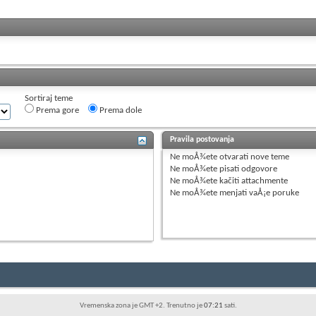
Sortiraj teme
Prema gore
Prema dole
Pravila postovanja
Ne moÅ¾ete
otvarati nove teme
Ne moÅ¾ete
pisati odgovore
Ne moÅ¾ete
kačiti attachmente
Ne moÅ¾ete
menjati vaÅ¡e poruke
Vremenska zona je GMT +2. Trenutno je
07:21
sati.