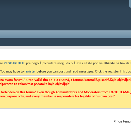
 se
REGISTRUJETE
pre nego Å¡to budete mogli da piÅ¡ete i čitate poruke. Kliknite na link da b
. You may have to
register
before you can post and read messages. Click the register link abo
o na ovom forumu! Uređivački tim EX-YU TEAMâ„¢ foruma kontroliÅ¡e sadrÅ¾aje objavljenih 
 odgovoran za zakonitost podataka koje objavljuje!
ly forbidden on this forum! Even though Administrators and Moderators from EX-YU TEAMâ„¢ f
cation purpose only, and every member is responsibile for legality of his own post!
Prikaz tema