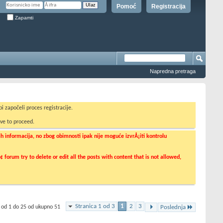
Pomoć
Registracija
Zapamti
Napredna pretraga
i započeli proces registracije.
ve to proceed.
informacija, no zbog obimnosti ipak nije moguće izvrÅ¡iti kontrolu
orum try to delete or edit all the posts with content that is not allowed,
Stranica 1 od 3
1
2
3
 od 1 do 25 od ukupno 51
Poslednja