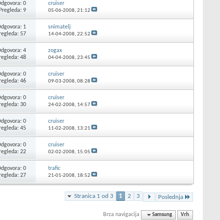
dgovora: 0
cruiser
Pregleda: 9
05-06-2008,
21:12
dgovora: 1
snimatelj
regleda: 57
14-04-2008,
22:52
dgovora: 4
zogax
regleda: 48
04-04-2008,
23:45
dgovora: 0
cruiser
regleda: 46
09-03-2008,
08:28
dgovora: 0
cruiser
regleda: 30
24-02-2008,
14:57
dgovora: 0
cruiser
regleda: 45
11-02-2008,
13:21
dgovora: 0
cruiser
regleda: 22
02-02-2008,
15:05
dgovora: 0
trafic
regleda: 27
21-01-2008,
18:52
Stranica 1 od 3
1
2
3
Poslednja
Brza navigacija
Samsung
Vrh