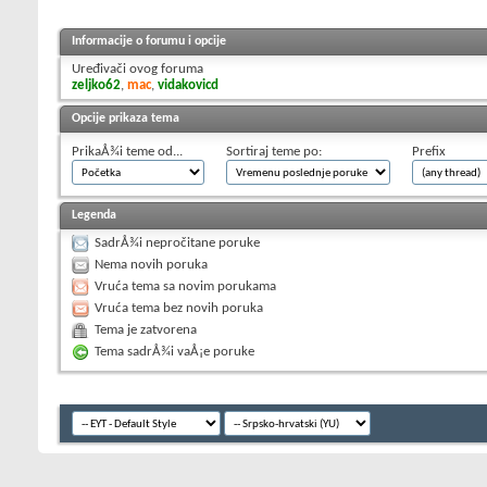
Informacije o forumu i opcije
Uređivači ovog foruma
zeljko62
,
mac
,
vidakovicd
Opcije prikaza tema
PrikaÅ¾i teme od...
Sortiraj teme po:
Prefix
Legenda
SadrÅ¾i nepročitane poruke
Nema novih poruka
Vruća tema sa novim porukama
Vruća tema bez novih poruka
Tema je zatvorena
Tema sadrÅ¾i vaÅ¡e poruke