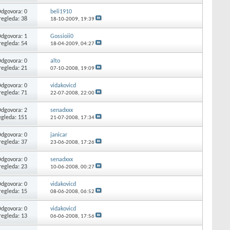
dgovora: 0
beli1910
regleda: 38
18-10-2009,
19:39
dgovora: 1
Gossioii0
regleda: 54
18-04-2009,
04:27
dgovora: 0
alto
regleda: 21
07-10-2008,
19:09
dgovora: 0
vidakovicd
regleda: 71
22-07-2008,
22:00
dgovora: 2
senadxxx
egleda: 151
21-07-2008,
17:34
dgovora: 0
janicar
regleda: 37
23-06-2008,
17:26
dgovora: 0
senadxxx
regleda: 23
10-06-2008,
00:27
dgovora: 0
vidakovicd
regleda: 15
08-06-2008,
06:52
dgovora: 0
vidakovicd
regleda: 13
06-06-2008,
17:56