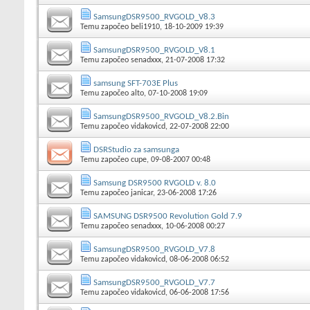
SamsungDSR9500_RVGOLD_V8.3
Temu započeo
beli1910
, 18-10-2009 19:39
SamsungDSR9500_RVGOLD_V8.1
Temu započeo
senadxxx
, 21-07-2008 17:32
samsung SFT-703E Plus
Temu započeo
alto
, 07-10-2008 19:09
SamsungDSR9500_RVGOLD_V8.2.Bin
Temu započeo
vidakovicd
, 22-07-2008 22:00
DSRStudio za samsunga
Temu započeo
cupe
, 09-08-2007 00:48
Samsung DSR9500 RVGOLD v. 8.0
Temu započeo
janicar
, 23-06-2008 17:26
SAMSUNG DSR9500 Revolution Gold 7.9
Temu započeo
senadxxx
, 10-06-2008 00:27
SamsungDSR9500_RVGOLD_V7.8
Temu započeo
vidakovicd
, 08-06-2008 06:52
SamsungDSR9500_RVGOLD_V7.7
Temu započeo
vidakovicd
, 06-06-2008 17:56