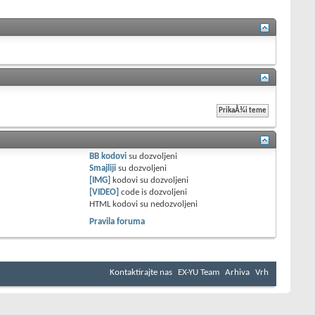
BB kodovi
su
dozvoljeni
Smajliji
su
dozvoljeni
[IMG]
kodovi su
dozvoljeni
[VIDEO]
code is
dozvoljeni
HTML kodovi su
nedozvoljeni
Pravila foruma
Kontaktirajte nas
EX-YU Team
Arhiva
Vrh