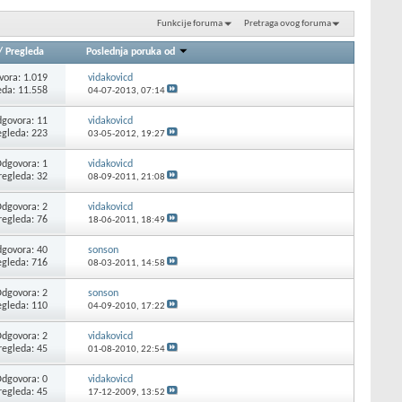
Funkcije foruma
Pretraga ovog foruma
/
Pregleda
Poslednja poruka od
ora: 1.019
vidakovicd
eda: 11.558
04-07-2013,
07:14
govora: 11
vidakovicd
egleda: 223
03-05-2012,
19:27
dgovora: 1
vidakovicd
regleda: 32
08-09-2011,
21:08
dgovora: 2
vidakovicd
regleda: 76
18-06-2011,
18:49
govora: 40
sonson
egleda: 716
08-03-2011,
14:58
dgovora: 2
sonson
egleda: 110
04-09-2010,
17:22
dgovora: 2
vidakovicd
regleda: 45
01-08-2010,
22:54
dgovora: 0
vidakovicd
regleda: 45
17-12-2009,
13:52