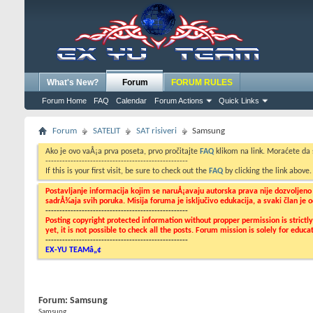
What's New?
Forum
FORUM RULES
Forum Home
FAQ
Calendar
Forum Actions
Quick Links
Forum
SATELIT
SAT risiveri
Samsung
Ako je ovo vaÅ¡a prva poseta, prvo pročitajte
FAQ
klikom na link. Moraćete da
---------------------------------------------------
If this is your first visit, be sure to check out the
FAQ
by clicking the link above
Postavljanje informacija kojim se naruÅ¡avaju autorska prava nije dozvoljen
sadrÅ¾aja svih poruka. Misija foruma je isključivo edukacija, a svaki član je
---------------------------------------------------
Posting copyright protected information without propper permission is strict
yet, it is not possible to check all the posts. Forum mission is solely for edu
---------------------------------------------------
EX-YU TEAMâ„¢
Forum:
Samsung
Samsung...