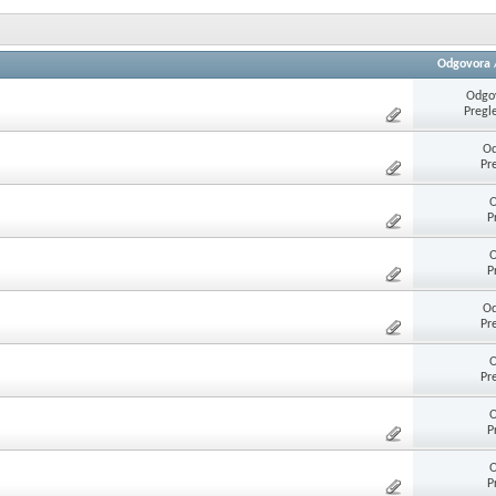
Odgovora
Odgov
Pregl
Od
Pr
O
P
O
P
Od
Pr
O
Pr
O
P
O
P