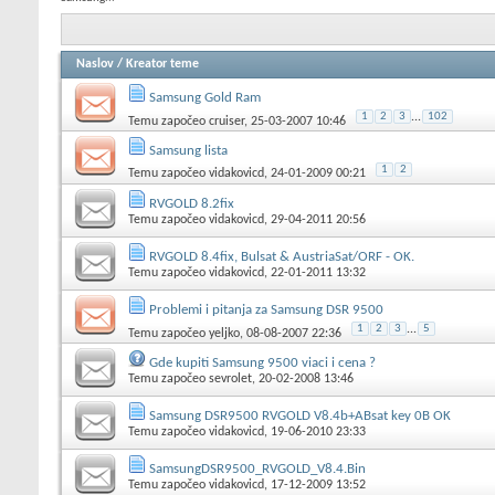
Naslov
/
Kreator teme
Samsung Gold Ram
1
2
3
...
102
Temu započeo
cruiser
, 25-03-2007 10:46
Samsung lista
1
2
Temu započeo
vidakovicd
, 24-01-2009 00:21
RVGOLD 8.2fix
Temu započeo
vidakovicd
, 29-04-2011 20:56
RVGOLD 8.4fix, Bulsat & AustriaSat/ORF - OK.
Temu započeo
vidakovicd
, 22-01-2011 13:32
Problemi i pitanja za Samsung DSR 9500
1
2
3
...
5
Temu započeo
yeljko
, 08-08-2007 22:36
Gde kupiti Samsung 9500 viaci i cena ?
Temu započeo
sevrolet
, 20-02-2008 13:46
Samsung DSR9500 RVGOLD V8.4b+ABsat key 0B OK
Temu započeo
vidakovicd
, 19-06-2010 23:33
SamsungDSR9500_RVGOLD_V8.4.Bin
Temu započeo
vidakovicd
, 17-12-2009 13:52