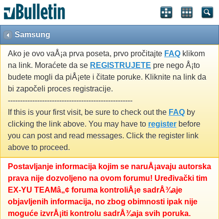
Samsung
Ako je ovo vaÅ¡a prva poseta, prvo pročitajte
FAQ
klikom
na link. Moraćete da se
REGISTRUJETE
pre nego Å¡to
budete mogli da piÅ¡ete i čitate poruke. Kliknite na link da
bi započeli proces registracije.
---------------------------------------------------
If this is your first visit, be sure to check out the
FAQ
by
clicking the link above. You may have to
register
before
you can post and read messages. Click the register link
above to proceed.
Postavljanje informacija kojim se naruÅ¡avaju autorska
prava nije dozvoljeno na ovom forumu! Uređivački tim
EX-YU TEAMâ„¢ foruma kontroliÅ¡e sadrÅ¾aje
objavljenih informacija, no zbog obimnosti ipak nije
moguće izvrÅ¡iti kontrolu sadrÅ¾aja svih poruka.