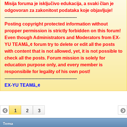
Misija foruma je isključivo edukacija, a svaki član je
odgovoran za zakonitost podataka koje objavljuje!
---------------------------------------------------
Posting copyright protected information without
propper permission is strictly forbidden on this forum!
Even though Administrators and Moderators from EX-
YU TEAMâ„¢ forum try to delete or edit all the posts
with content that is not allowed, yet, it is not possible to
check all the posts. Forum mission is solely for
education purpose only, and every member is
responsibile for legality of his own post!
---------------------------------------------------
EX-YU TEAMâ„¢
1
2
3
Tema