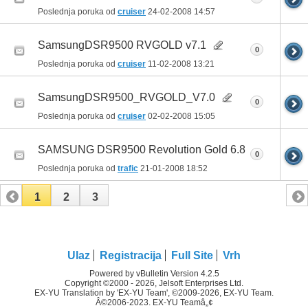
Poslednja poruka od
cruiser
24-02-2008
14:57
SamsungDSR9500 RVGOLD v7.1
0
Poslednja poruka od
cruiser
11-02-2008
13:21
SamsungDSR9500_RVGOLD_V7.0
0
Poslednja poruka od
cruiser
02-02-2008
15:05
SAMSUNG DSR9500 Revolution Gold 6.8
0
Poslednja poruka od
trafic
21-01-2008
18:52
1
2
3
Ulaz
Registracija
Full Site
Vrh
Powered by vBulletin Version 4.2.5
Copyright ©2000 - 2026, Jelsoft Enterprises Ltd.
EX-YU Translation by 'EX-YU Team', ©2009-2026, EX-YU Team.
Â©2006-2023. EX-YU Teamâ„¢