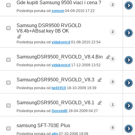
Gde kupiti Samsung 9500 viaci i cena ?
2
Poslednja poruka od
sonson
04-09-2010
17:22
Samsung DSR9500 RVGOLD
V8.4b+ABsat key 0B OK
2
Poslednja poruka od
vidakovicd
01-08-2010
22:54
SamsungDSR9500_RVGOLD_V8.4.Bin
0
Poslednja poruka od
vidakovicd
17-12-2009
13:52
SamsungDSR9500_RVGOLD_V8.3
0
Poslednja poruka od
beli1910
18-10-2009
19:39
SamsungDSR9500_RVGOLD_V8.1
1
Poslednja poruka od
Gossioii0
18-04-2009
04:27
samsung SFT-703E Plus
0
Poslednja poruka od
alto
07-10-2008
19:09