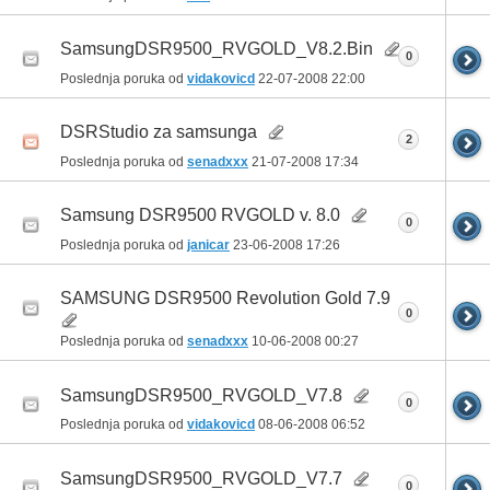
SamsungDSR9500_RVGOLD_V8.2.Bin
0
Poslednja poruka od
vidakovicd
22-07-2008
22:00
DSRStudio za samsunga
2
Poslednja poruka od
senadxxx
21-07-2008
17:34
Samsung DSR9500 RVGOLD v. 8.0
0
Poslednja poruka od
janicar
23-06-2008
17:26
SAMSUNG DSR9500 Revolution Gold 7.9
0
Poslednja poruka od
senadxxx
10-06-2008
00:27
SamsungDSR9500_RVGOLD_V7.8
0
Poslednja poruka od
vidakovicd
08-06-2008
06:52
SamsungDSR9500_RVGOLD_V7.7
0