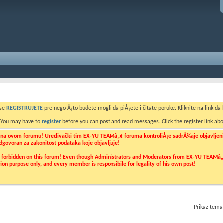
 se
REGISTRUJETE
pre nego Å¡to budete mogli da piÅ¡ete i čitate poruke. Kliknite na link da b
. You may have to
register
before you can post and read messages. Click the register link abo
o na ovom forumu! Uređivački tim EX-YU TEAMâ„¢ foruma kontroliÅ¡e sadrÅ¾aje objavljenih 
 odgovoran za zakonitost podataka koje objavljuje!
ly forbidden on this forum! Even though Administrators and Moderators from EX-YU TEAMâ„¢ f
cation purpose only, and every member is responsibile for legality of his own post!
Prikaz tema