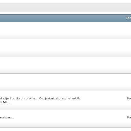
Te
Po
stavljeni po starom pravilu.... Ovo je riznica koja se ne moÅ¾e
TEME...
Po
amerkama...