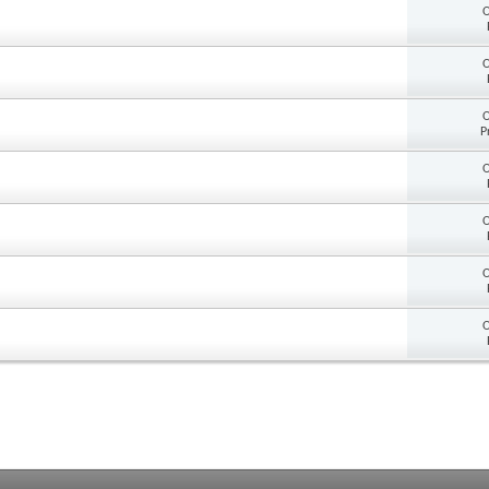
O
O
O
P
O
O
O
O