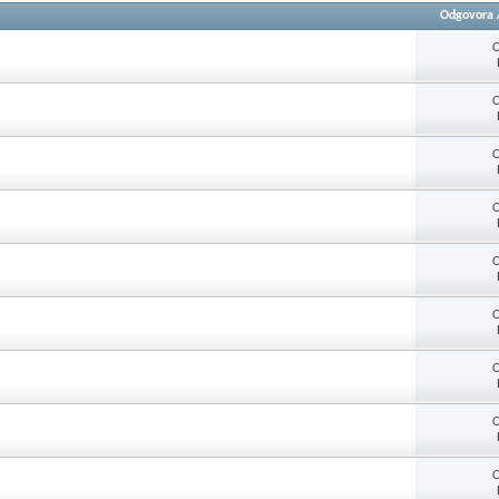
Odgovora
O
O
O
O
O
O
O
O
O