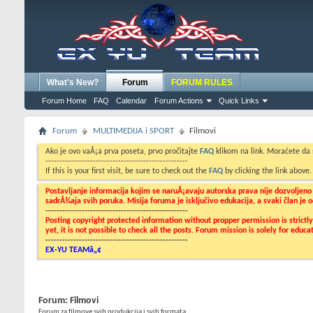
What's New?
Forum
FORUM RULES
Forum Home
FAQ
Calendar
Forum Actions
Quick Links
Forum
MULTIMEDIJA i SPORT
Filmovi
Ako je ovo vaÅ¡a prva poseta, prvo pročitajte
FAQ
klikom na link. Moraćete da
---------------------------------------------------
If this is your first visit, be sure to check out the
FAQ
by clicking the link above
Postavljanje informacija kojim se naruÅ¡avaju autorska prava nije dozvoljen
sadrÅ¾aja svih poruka. Misija foruma je isključivo edukacija, a svaki član je
---------------------------------------------------
Posting copyright protected information without propper permission is strict
yet, it is not possible to check all the posts. Forum mission is solely for edu
---------------------------------------------------
EX-YU TEAMâ„¢
Forum:
Filmovi
Forum za filmove svih produkcija i svih formata...