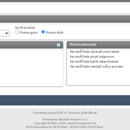
Sortiraj teme
Prema gore
Prema dole
Pravila postovanja
Ne moÅ¾ete
otvarati nove teme
Ne moÅ¾ete
pisati odgovore
Ne moÅ¾ete
kačiti attachmente
Ne moÅ¾ete
menjati vaÅ¡e poruke
Vremenska zona je GMT +2. Trenutno je
06:28
sati.
Powered by vBulletin Version 4.2.5
Copyright ©2000 - 2026, Jelsoft Enterprises Ltd.
EX-YU Translation by 'EX-YU Team', ©2009-2026, EX-YU Team.