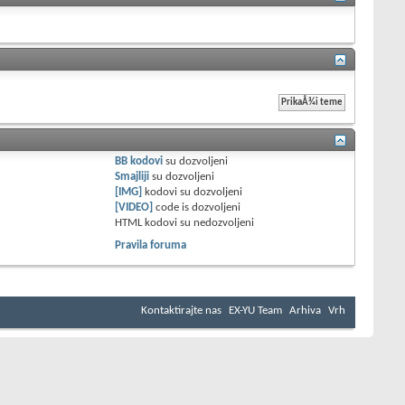
BB kodovi
su
dozvoljeni
Smajliji
su
dozvoljeni
[IMG]
kodovi su
dozvoljeni
[VIDEO]
code is
dozvoljeni
HTML kodovi su
nedozvoljeni
Pravila foruma
Kontaktirajte nas
EX-YU Team
Arhiva
Vrh