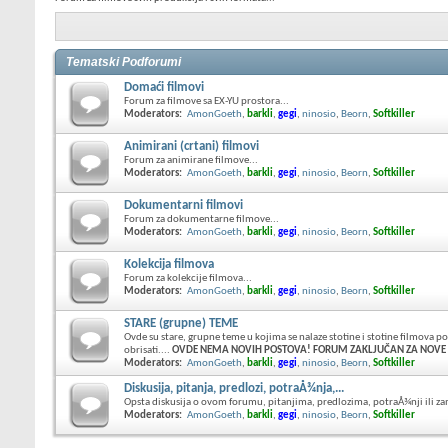
Tematski Podforumi
Domaći filmovi
Forum za filmove sa EX-YU prostora...
Moderators:
AmonGoeth
,
barkli
,
gegi
,
ninosio
,
Beorn
,
Softkiller
Animirani (crtani) filmovi
Forum za animirane filmove...
Moderators:
AmonGoeth
,
barkli
,
gegi
,
ninosio
,
Beorn
,
Softkiller
Dokumentarni filmovi
Forum za dokumentarne filmove...
Moderators:
AmonGoeth
,
barkli
,
gegi
,
ninosio
,
Beorn
,
Softkiller
Kolekcija filmova
Forum za kolekcije filmova...
Moderators:
AmonGoeth
,
barkli
,
gegi
,
ninosio
,
Beorn
,
Softkiller
STARE (grupne) TEME
Ovde su stare, grupne teme u kojima se nalaze stotine i stotine filmova po
obrisati....
OVDE NEMA NOVIH POSTOVA! FORUM ZAKLJUČAN ZA NOVE 
Moderators:
AmonGoeth
,
barkli
,
gegi
,
ninosio
,
Beorn
,
Softkiller
Diskusija, pitanja, predlozi, potraÅ¾nja,...
Opsta diskusija o ovom forumu, pitanjima, predlozima, potraÅ¾nji ili z
Moderators:
AmonGoeth
,
barkli
,
gegi
,
ninosio
,
Beorn
,
Softkiller