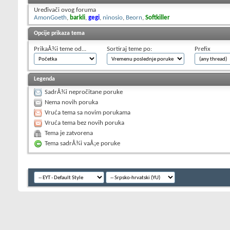
Uređivači ovog foruma
AmonGoeth
,
barkli
,
gegi
,
ninosio
,
Beorn
,
Softkiller
Opcije prikaza tema
PrikaÅ¾i teme od...
Sortiraj teme po:
Prefix
Legenda
SadrÅ¾i nepročitane poruke
Nema novih poruka
Vruća tema sa novim porukama
Vruća tema bez novih poruka
Tema je zatvorena
Tema sadrÅ¾i vaÅ¡e poruke