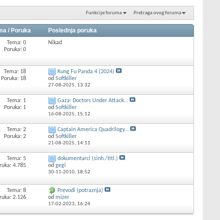
Funkcije foruma
Pretraga ovog foruma
ma / Poruka
Poslednja poruka
Tema: 0
Nikad
Poruka: 0
Tema: 18
Kung Fu Panda 4 (2024)
Poruka: 18
od
Softkiller
27-08-2025,
13:32
Tema: 1
Gaza: Doctors Under Attack...
Poruka: 1
od
Softkiller
16-08-2025,
15:12
Tema: 2
Captain America Quadrilogy...
Poruka: 2
od
Softkiller
21-08-2025,
14:11
Tema: 5
dokumentarci (sinh./titl.)
ruka: 4.785
od
gegi
30-11-2010,
18:52
Tema: 8
Prevodi (potraznja)
ruka: 2.126
od
mizer
17-02-2023,
16:24