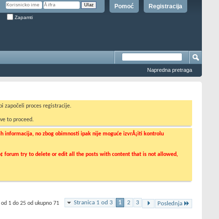
Pomoć
Registracija
Zapamti
Napredna pretraga
i započeli proces registracije.
ve to proceed.
informacija, no zbog obimnosti ipak nije moguće izvrÅ¡iti kontrolu
orum try to delete or edit all the posts with content that is not allowed,
Stranica 1 od 3
1
2
3
 od 1 do 25 od ukupno 71
Poslednja