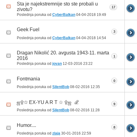
Sta je najekstremnije sto ste probali u
17
zivotu?
Poslednja poruka od
CyberBalkan
04-04-2018
19:49
Geek Fuel
3
Poslednja poruka od
CyberBalkan
04-04-2018
14:54
Dragan Nikolić 20. avgusta 1943-11. marta
1
2016
Poslednja poruka od
jovan
12-03-2016
23:22
Fontmania
0
Poslednja poruka od
SilentBob
08-02-2016
12:35
ஜ۩☆ EX-YU A R T ☆ ۩ஜ
9
Poslednja poruka od
SilentBob
08-02-2016
11:28
Humor....
8
Poslednja poruka od
zlaja
30-01-2016
22:59