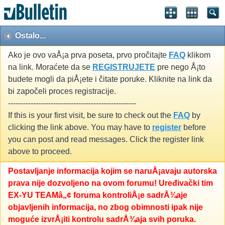
Ostalo...
Ako je ovo vaÅ¡a prva poseta, prvo pročitajte
FAQ
klikom
na link. Moraćete da se
REGISTRUJETE
pre nego Å¡to
budete mogli da piÅ¡ete i čitate poruke. Kliknite na link da
bi započeli proces registracije.
---------------------------------------------------
If this is your first visit, be sure to check out the
FAQ
by
clicking the link above. You may have to
register
before
you can post and read messages. Click the register link
above to proceed.
Postavljanje informacija kojim se naruÅ¡avaju autorska
prava nije dozvoljeno na ovom forumu! Uređivački tim
EX-YU TEAMâ„¢ foruma kontroliÅ¡e sadrÅ¾aje
objavljenih informacija, no zbog obimnosti ipak nije
moguće izvrÅ¡iti kontrolu sadrÅ¾aja svih poruka.