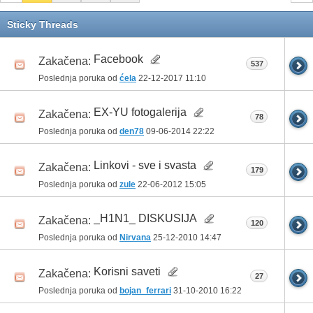
Sticky Threads
Facebook
Zakačena:
537
Poslednja poruka od
ćela
22-12-2017
11:10
EX-YU fotogalerija
Zakačena:
78
Poslednja poruka od
den78
09-06-2014
22:22
Linkovi - sve i svasta
Zakačena:
179
Poslednja poruka od
zule
22-06-2012
15:05
_H1N1_ DISKUSIJA
Zakačena:
120
Poslednja poruka od
Nirvana
25-12-2010
14:47
Korisni saveti
Zakačena:
27
Poslednja poruka od
bojan_ferrari
31-10-2010
16:22