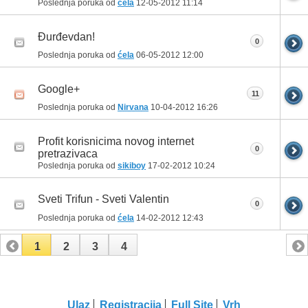
Poslednja poruka od
ćela
12-05-2012
11:14
Đurđevdan!
0
Poslednja poruka od
ćela
06-05-2012
12:00
Google+
11
Poslednja poruka od
Nirvana
10-04-2012
16:26
Profit korisnicima novog internet
0
pretrazivaca
Poslednja poruka od
sikiboy
17-02-2012
10:24
Sveti Trifun - Sveti Valentin
0
Poslednja poruka od
ćela
14-02-2012
12:43
1
2
3
4
Ulaz
Registracija
Full Site
Vrh