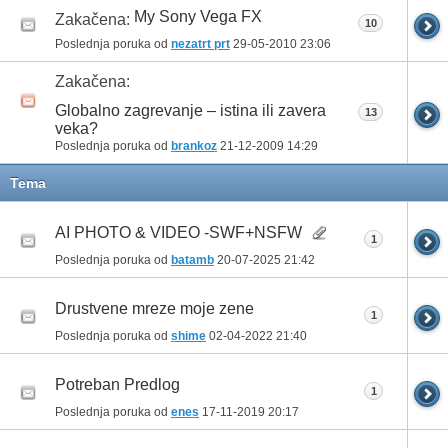
My Sony Vega FX
Zakačena:
10
Poslednja poruka od
nezatrt prt
29-05-2010
23:06
Zakačena:
Globalno zagrevanje – istina ili zavera
13
veka?
Poslednja poruka od
brankoz
21-12-2009
14:29
Tema
AI PHOTO & VIDEO -SWF+NSFW
1
Poslednja poruka od
batamb
20-07-2025
21:42
Drustvene mreze moje zene
1
Poslednja poruka od
shime
02-04-2022
21:40
Potreban Predlog
1
Poslednja poruka od
enes
17-11-2019
20:17