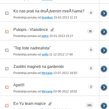
Ko nas prati na druÅ¡tvenim mreÅ¾ama?
0
Poslednja poruka od
brankoz
19-02-2013
11:23
Putopis - Vlasotince
35
Poslednja poruka od
jabre
20-01-2013
23:27
"Top liste nadrealista"
0
Poslednja poruka od
sejfo
11-12-2012
17:48
Zastitni magneti na garderobi
5
Poslednja poruka od
Nirvana
13-07-2012
18:50
Apel!!!
2
Poslednja poruka od
Nirvana
03-06-2012
18:02
Ex-Yu team majice
101