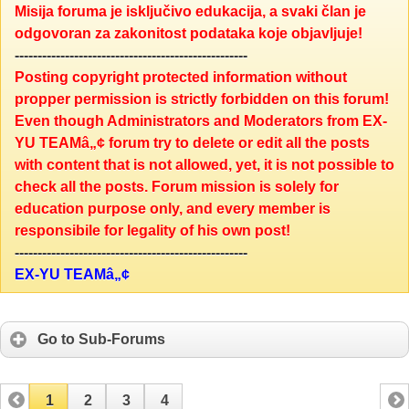
Misija foruma je isključivo edukacija, a svaki član je
odgovoran za zakonitost podataka koje objavljuje!
---------------------------------------------------
Posting copyright protected information without
propper permission is strictly forbidden on this forum!
Even though Administrators and Moderators from EX-
YU TEAMâ„¢ forum try to delete or edit all the posts
with content that is not allowed, yet, it is not possible to
check all the posts. Forum mission is solely for
education purpose only, and every member is
responsibile for legality of his own post!
---------------------------------------------------
EX-YU TEAMâ„¢
Go to Sub-Forums
1
2
3
4