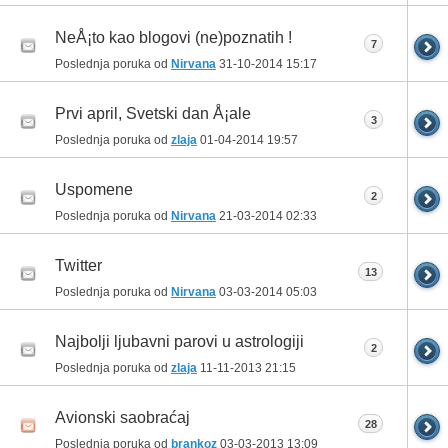
NeÅ¡to kao blogovi (ne)poznatih !
7
Poslednja poruka od
Nirvana
31-10-2014
15:17
Prvi april, Svetski dan Å¡ale
3
Poslednja poruka od
zlaja
01-04-2014
19:57
Uspomene
2
Poslednja poruka od
Nirvana
21-03-2014
02:33
Twitter
13
Poslednja poruka od
Nirvana
03-03-2014
05:03
Najbolji ljubavni parovi u astrologiji
2
Poslednja poruka od
zlaja
11-11-2013
21:15
Avionski saobraćaj
28
Poslednja poruka od
brankoz
03-03-2013
13:09