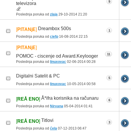
9
televizora
Poslednja poruka od
zlaja
29-10-2014
21:20
Dreambox 500s
[
PITANjE
]
1
Poslednja poruka od
ciefp
16-08-2014
22:15
[
PITANjE
]
11
POMOC - ciscenje od Award.Keylooger
Poslednja poruka od
linuxovac
02-06-2014
00:28
Digitalni Satelit & PC
5
Poslednja poruka od
linuxovac
10-05-2014
00:58
Å*ifra korisnika na računaru
[
REÅ ENO
]
6
Poslednja poruka od
Nirvana
05-04-2014
01:41
Titlovi
[
REÅ ENO
]
3
Poslednja poruka od
ćela
07-12-2013
06:47