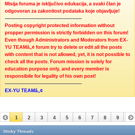
Misija foruma je isključivo edukacija, a svaki član je
odgovoran za zakonitost podataka koje objavljuje!
---------------------------------------------------
Posting copyright protected information without
propper permission is strictly forbidden on this forum!
Even though Administrators and Moderators from EX-
YU TEAMâ„¢ forum try to delete or edit all the posts
with content that is not allowed, yet, it is not possible to
check all the posts. Forum mission is solely for
education purpose only, and every member is
responsibile for legality of his own post!
---------------------------------------------------
EX-YU TEAMâ„¢
1
2
3
4
5
6
7
8
9
10
11
12
13
14
15
16
17
Sticky Threads