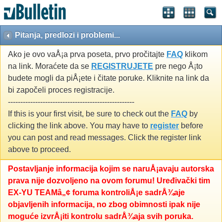
Pitanja, predlozi i problemi...
Ako je ovo vaÅ¡a prva poseta, prvo pročitajte
FAQ
klikom
na link. Moraćete da se
REGISTRUJETE
pre nego Å¡to
budete mogli da piÅ¡ete i čitate poruke. Kliknite na link da
bi započeli proces registracije.
---------------------------------------------------
If this is your first visit, be sure to check out the
FAQ
by
clicking the link above. You may have to
register
before
you can post and read messages. Click the register link
above to proceed.
Postavljanje informacija kojim se naruÅ¡avaju autorska
prava nije dozvoljeno na ovom forumu! Uređivački tim
EX-YU TEAMâ„¢ foruma kontroliÅ¡e sadrÅ¾aje
objavljenih informacija, no zbog obimnosti ipak nije
moguće izvrÅ¡iti kontrolu sadrÅ¾aja svih poruka.