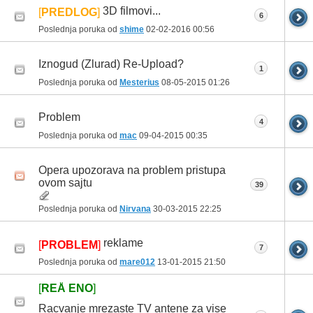
3D filmovi...
[
PREDLOG
]
6
Poslednja poruka od
shime
02-02-2016
00:56
Iznogud (Zlurad) Re-Upload?
1
Poslednja poruka od
Mesterius
08-05-2015
01:26
Problem
4
Poslednja poruka od
mac
09-04-2015
00:35
Opera upozorava na problem pristupa
ovom sajtu
39
Poslednja poruka od
Nirvana
30-03-2015
22:25
reklame
[
PROBLEM
]
7
Poslednja poruka od
mare012
13-01-2015
21:50
[
REÅ ENO
]
Racvanje mrezaste TV antene za vise