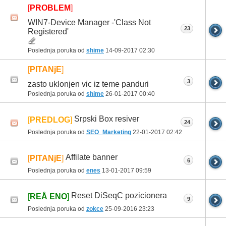
[
PROBLEM
]
WIN7-Device Manager -'Class Not
23
Registered'
Poslednja poruka od
shime
14-09-2017
02:30
[
PITANjE
]
3
zasto uklonjen vic iz teme panduri
Poslednja poruka od
shime
26-01-2017
00:40
Srpski Box resiver
[
PREDLOG
]
24
Poslednja poruka od
SEO_Marketing
22-01-2017
02:42
Affilate banner
[
PITANjE
]
6
Poslednja poruka od
enes
13-01-2017
09:59
Reset DiSeqC pozicionera
[
REÅ ENO
]
9
Poslednja poruka od
zokce
25-09-2016
23:23