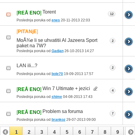
Torent
[
REÅ ENO
]
12
Poslednja poruka od
enes
20-11-2013
22:03
[
PITANjE
]
MoÅ¾e li se uhvatitii Al Jazeera Sport
2
paket na 7W?
Poslednja poruka od
Gadjan
26-10-2013
14:27
LAN ili...?
2
Poslednja poruka od
bole70
19-09-2013
17:57
Win 7 Ultimate + jezici
[
REÅ ENO
]
4
Poslednja poruka od
shime
04-08-2013
17:43
Problem sa foruma
[
REÅ ENO
]
7
Poslednja poruka od
brankoz
29-07-2013
09:00
1
2
3
4
5
6
7
8
9
10