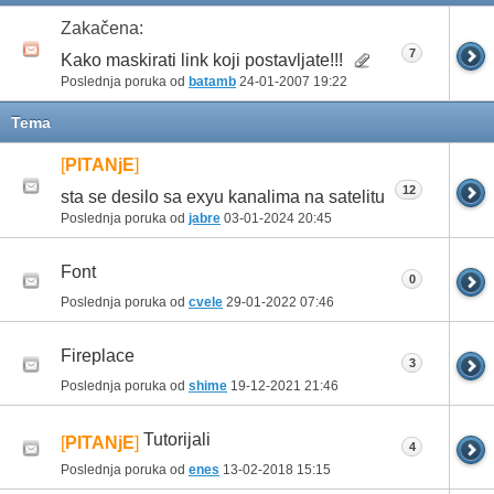
Zakačena:
7
Kako maskirati link koji postavljate!!!
Poslednja poruka od
batamb
24-01-2007
19:22
Tema
[
PITANjE
]
12
sta se desilo sa exyu kanalima na satelitu
Poslednja poruka od
jabre
03-01-2024
20:45
Font
0
Poslednja poruka od
cvele
29-01-2022
07:46
Fireplace
3
Poslednja poruka od
shime
19-12-2021
21:46
Tutorijali
[
PITANjE
]
4
Poslednja poruka od
enes
13-02-2018
15:15