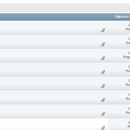
Odgovora
O
Pr
O
Pr
O
Preg
O
Pr
O
Pr
O
Pr
O
Pr
O
P