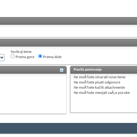
Sortiraj teme
Prema gore
Prema dole
Pravila postovanja
Ne moÅ¾ete
otvarati nove teme
Ne moÅ¾ete
pisati odgovore
Ne moÅ¾ete
kačiti attachmente
Ne moÅ¾ete
menjati vaÅ¡e poruke