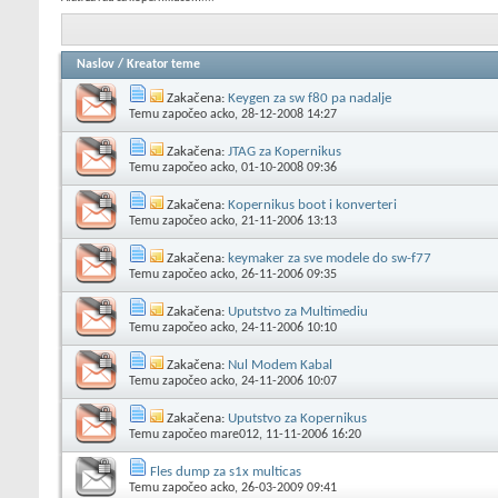
Naslov
/
Kreator teme
Zakačena:
Keygen za sw f80 pa nadalje
Temu započeo
acko
, 28-12-2008 14:27
Zakačena:
JTAG za Kopernikus
Temu započeo
acko
, 01-10-2008 09:36
Zakačena:
Kopernikus boot i konverteri
Temu započeo
acko
, 21-11-2006 13:13
Zakačena:
keymaker za sve modele do sw-f77
Temu započeo
acko
, 26-11-2006 09:35
Zakačena:
Uputstvo za Multimediu
Temu započeo
acko
, 24-11-2006 10:10
Zakačena:
Nul Modem Kabal
Temu započeo
acko
, 24-11-2006 10:07
Zakačena:
Uputstvo za Kopernikus
Temu započeo
mare012
, 11-11-2006 16:20
Fles dump za s1x multicas
Temu započeo
acko
, 26-03-2009 09:41