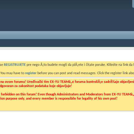
 se
REGISTRUJETE
pre nego Å¡to budete mogli da piÅ¡ete i čitate poruke. Kliknite na link da b
. You may have to
register
before you can post and read messages. Click the register link abo
o na ovom forumu! Uređivački tim EX-YU TEAMâ„¢ foruma kontroliÅ¡e sadrÅ¾aje objavljenih 
 odgovoran za zakonitost podataka koje objavljuje!
ly forbidden on this forum! Even though Administrators and Moderators from EX-YU TEAMâ„¢ f
cation purpose only, and every member is responsibile for legality of his own post!