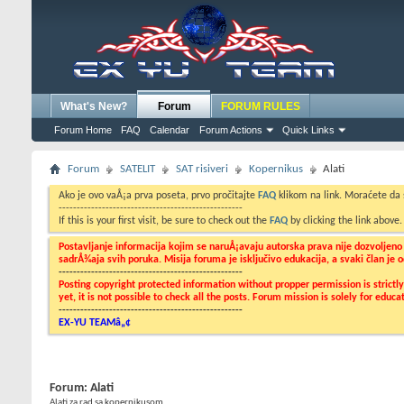
What's New?
Forum
FORUM RULES
Forum Home
FAQ
Calendar
Forum Actions
Quick Links
Forum
SATELIT
SAT risiveri
Kopernikus
Alati
Ako je ovo vaÅ¡a prva poseta, prvo pročitajte
FAQ
klikom na link. Moraćete da
---------------------------------------------------
If this is your first visit, be sure to check out the
FAQ
by clicking the link above
Postavljanje informacija kojim se naruÅ¡avaju autorska prava nije dozvoljen
sadrÅ¾aja svih poruka. Misija foruma je isključivo edukacija, a svaki član je
---------------------------------------------------
Posting copyright protected information without propper permission is strict
yet, it is not possible to check all the posts. Forum mission is solely for edu
---------------------------------------------------
EX-YU TEAMâ„¢
Forum:
Alati
Alati za rad sa kopernikusom....