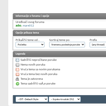
Informacije o forumu i opcije
Uređivači ovog foruma
acko
,
mare012
Opcije prikaza tema
PrikaÅ¾i teme od...
Sortiraj teme po:
Prefix
Legenda
SadrÅ¾i nepročitane poruke
Nema novih poruka
Vruća tema sa novim porukama
Vruća tema bez novih poruka
Tema je zatvorena
Tema sadrÅ¾i vaÅ¡e poruke