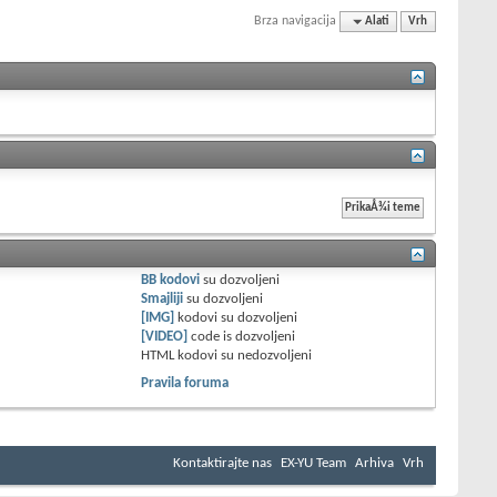
Brza navigacija
Alati
Vrh
BB kodovi
su
dozvoljeni
Smajliji
su
dozvoljeni
[IMG]
kodovi su
dozvoljeni
[VIDEO]
code is
dozvoljeni
HTML kodovi su
nedozvoljeni
Pravila foruma
Kontaktirajte nas
EX-YU Team
Arhiva
Vrh