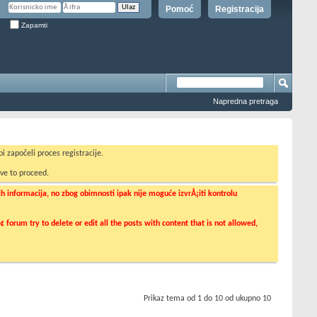
Pomoć
Registracija
Zapamti
Napredna pretraga
i započeli proces registracije.
ve to proceed.
informacija, no zbog obimnosti ipak nije moguće izvrÅ¡iti kontrolu
orum try to delete or edit all the posts with content that is not allowed,
Prikaz tema od 1 do 10 od ukupno 10