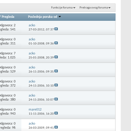
Funkcije foruma
Pretraga ovog foruma
/
Pregleda
Poslednja poruka od
dgovora: 2
acko
egleda: 541
27-03-2012,
07:37
dgovora: 0
acko
egleda: 311
01-10-2008,
09:36
dgovora: 7
acko
leda: 1.025
25-01-2008,
20:39
dgovora: 0
acko
egleda: 529
26-11-2006,
09:35
dgovora: 0
acko
egleda: 372
24-11-2006,
10:10
dgovora: 0
acko
egleda: 380
24-11-2006,
10:07
dgovora: 0
mare012
egleda: 943
11-11-2006,
16:20
dgovora: 0
acko
regleda: 96
26-03-2009,
09:41