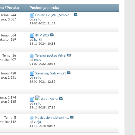
ma / Poruka
Poslednja poruka
Tema: 244
Online TV (VLC ,Simple ...
ruka: 3.587
od
sejfo
13-03-2022,
21:12
Tema: 364
IPTV BOX
uka: 14.689
od
barkli
13-11-2024,
10:58
Tema: 56
Telenor postao Yettel
Poruka: 407
od
enes
01-03-2022,
20:56
Tema: 428
Samsung Galaxy S21
ruka: 2.651
od
sejfo
15-01-2021,
12:52
ema: 1.174
iGO - Mape
ruka: 3.185
od
sejfo
23-11-2025,
17:51
Tema: 8
Navigacioni sistemi -...
Poruka: 112
od
zlaja
11-11-2018,
00:16