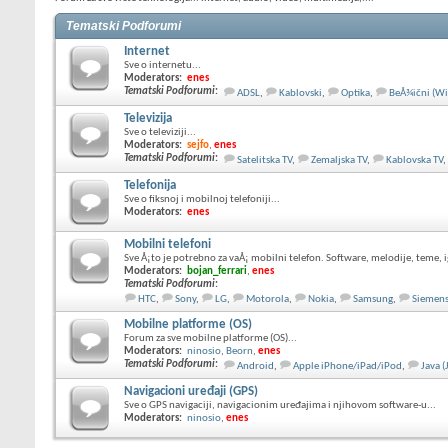
Tematski Podforumi
Internet
Sve o internetu...
Moderators:
enes
Tematski Podforumi
:
ADSL
,
Kablovski
,
Optika
,
BeÅ¾ični (Wi
Televizija
Sve o televiziji...
Moderators:
sejfo
,
enes
Tematski Podforumi
:
Satelitska TV
,
Zemaljska TV
,
Kablovska TV
,
Telefonija
Sve o fiksnoj i mobilnoj telefoniji...
Moderators:
enes
Mobilni telefoni
Sve Å¡to je potrebno za vaÅ¡ mobilni telefon. Software, melodije, teme, ig
Moderators:
bojan_ferrari
,
enes
Tematski Podforumi
:
HTC
,
Sony
,
LG
,
Motorola
,
Nokia
,
Samsung
,
Siemen
Mobilne platforme (OS)
Forum za sve mobilne platforme (OS)...
Moderators:
ninosio
,
Beorn
,
enes
Tematski Podforumi
:
Android
,
Apple iPhone/iPad/iPod
,
Java 
Navigacioni uređaji (GPS)
Sve o GPS navigaciji, navigacionim uređajima i njihovom software-u...
Moderators:
ninosio
,
enes