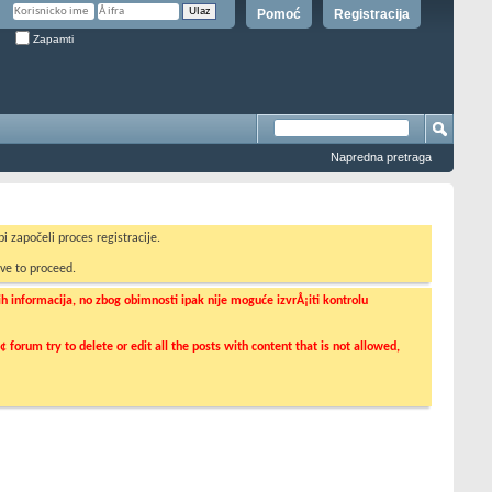
Pomoć
Registracija
Zapamti
Napredna pretraga
i započeli proces registracije.
ve to proceed.
informacija, no zbog obimnosti ipak nije moguće izvrÅ¡iti kontrolu
orum try to delete or edit all the posts with content that is not allowed,