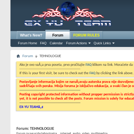
What's New?
Forum
FORUM RULES
Forum Home
FAQ
Calendar
Forum Actions
Quick Links
Forum
TEHNOLOGIJE
Ako je ovo vaÅ¡a prva poseta, prvo pročitajte
FAQ
klikom na link. Moraćete da
---------------------------------------------------
If this is your first visit, be sure to check out the
FAQ
by clicking the link above
Postavljanje informacija kojim se naruÅ¡avaju autorska prava nije dozvoljen
sadrÅ¾aja svih poruka. Misija foruma je isključivo edukacija, a svaki član je
---------------------------------------------------
Posting copyright protected information without propper permission is strict
yet, it is not possible to check all the posts. Forum mission is solely for edu
---------------------------------------------------
EX-YU TEAMâ„¢
Forum:
TEHNOLOGIJE
Forum za sve vrste tehnologija... internet, audio, video, multimedija,....