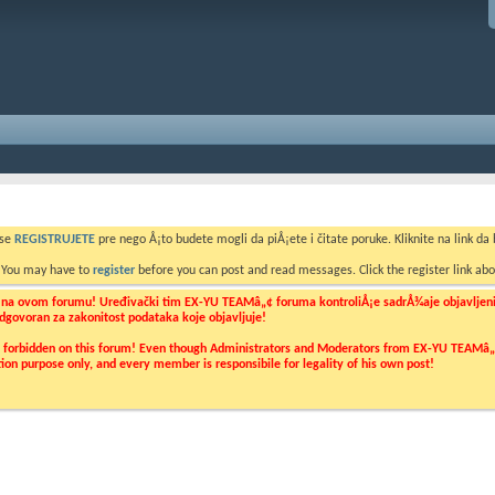
 se
REGISTRUJETE
pre nego Å¡to budete mogli da piÅ¡ete i čitate poruke. Kliknite na link da b
. You may have to
register
before you can post and read messages. Click the register link abo
o na ovom forumu! Uređivački tim EX-YU TEAMâ„¢ foruma kontroliÅ¡e sadrÅ¾aje objavljenih 
 odgovoran za zakonitost podataka koje objavljuje!
ly forbidden on this forum! Even though Administrators and Moderators from EX-YU TEAMâ„¢ f
cation purpose only, and every member is responsibile for legality of his own post!