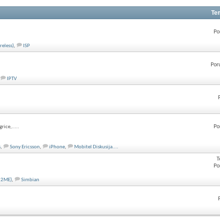
Te
Po
reless)
,
ISP
Por
IPTV
Po
rice,.....
s
,
Sony Ericsson
,
iPhone
,
Mobitel Diskusija....
T
Po
(J2ME)
,
Simbian