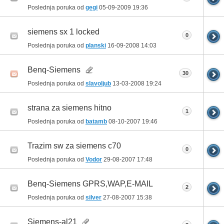
Poslednja poruka od
gegi
05-09-2009
19:36
siemens sx 1 locked
0
Poslednja poruka od
planski
16-09-2008
14:03
Benq-Siemens
30
Poslednja poruka od
slavoljub
13-03-2008
19:24
strana za siemens hitno
1
Poslednja poruka od
batamb
08-10-2007
19:46
Trazim sw za siemens c70
0
Poslednja poruka od
Vodor
29-08-2007
17:48
Benq-Siemens GPRS,WAP,E-MAIL
2
Poslednja poruka od
silver
27-08-2007
15:38
Siemens-al21