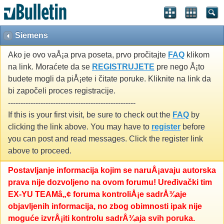
Siemens
Ako je ovo vaÅ¡a prva poseta, prvo pročitajte
FAQ
klikom
na link. Moraćete da se
REGISTRUJETE
pre nego Å¡to
budete mogli da piÅ¡ete i čitate poruke. Kliknite na link da
bi započeli proces registracije.
---------------------------------------------------
If this is your first visit, be sure to check out the
FAQ
by
clicking the link above. You may have to
register
before
you can post and read messages. Click the register link
above to proceed.
Postavljanje informacija kojim se naruÅ¡avaju autorska
prava nije dozvoljeno na ovom forumu! Uređivački tim
EX-YU TEAMâ„¢ foruma kontroliÅ¡e sadrÅ¾aje
objavljenih informacija, no zbog obimnosti ipak nije
moguće izvrÅ¡iti kontrolu sadrÅ¾aja svih poruka.