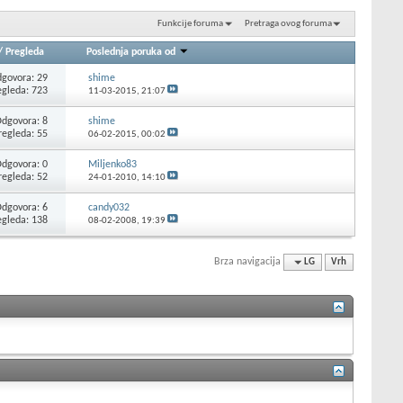
Funkcije foruma
Pretraga ovog foruma
/
Pregleda
Poslednja poruka od
govora: 29
shime
egleda: 723
11-03-2015,
21:07
dgovora: 8
shime
regleda: 55
06-02-2015,
00:02
dgovora: 0
Miljenko83
regleda: 52
24-01-2010,
14:10
dgovora: 6
candy032
egleda: 138
08-02-2008,
19:39
Brza navigacija
LG
Vrh