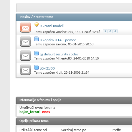
Naslov
/
Kreator teme
LG razni modeli
1
2
3
Temu započeo
voodoo1975
, 15-01-2008 12:16
LG optimus L4 II pomoc
Temu započeo
zavonix
, 05-01-2015 20:53
Lg default security code?
Temu započeo
Miljenko83
, 24-01-2010 14:10
LG-KE800
Temu započeo
Kralj
, 23-11-2006 21:54
Informacije o forumu i opcije
Uređivači ovog foruma
bojan_ferrari
,
enes
Opcije prikaza tema
PrikaÅ¾i teme od...
Sortiraj teme po:
Prefix