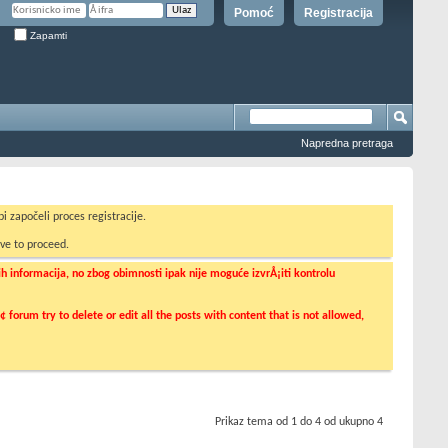
Pomoć
Registracija
Zapamti
Napredna pretraga
i započeli proces registracije.
ve to proceed.
informacija, no zbog obimnosti ipak nije moguće izvrÅ¡iti kontrolu
orum try to delete or edit all the posts with content that is not allowed,
Prikaz tema od 1 do 4 od ukupno 4