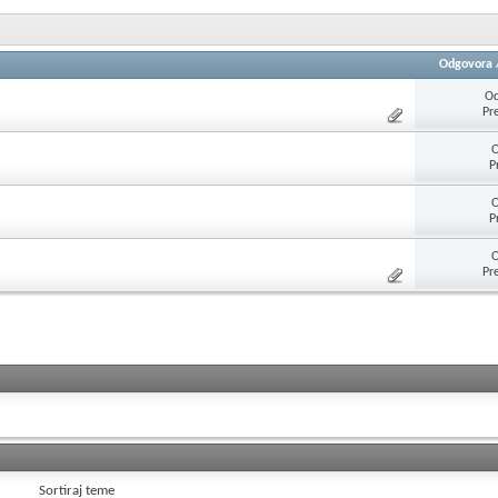
Odgovora
Od
Pr
O
P
O
P
O
Pr
Sortiraj teme