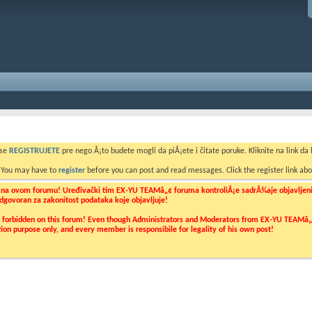
 se
REGISTRUJETE
pre nego Å¡to budete mogli da piÅ¡ete i čitate poruke. Kliknite na link da b
. You may have to
register
before you can post and read messages. Click the register link abo
o na ovom forumu! Uređivački tim EX-YU TEAMâ„¢ foruma kontroliÅ¡e sadrÅ¾aje objavljenih 
 odgovoran za zakonitost podataka koje objavljuje!
ly forbidden on this forum! Even though Administrators and Moderators from EX-YU TEAMâ„¢ f
cation purpose only, and every member is responsibile for legality of his own post!