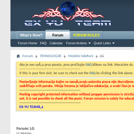
What's New?
Forum
FORUM RULES
Forum Home
FAQ
Calendar
Forum Actions
Quick Links
Forum
TEHNOLOGIJE
Mobilni telefoni
LG
Ako je ovo vaÅ¡a prva poseta, prvo pročitajte
FAQ
klikom na link. Moraćete da
---------------------------------------------------
If this is your first visit, be sure to check out the
FAQ
by clicking the link above
Postavljanje informacija kojim se naruÅ¡avaju autorska prava nije dozvoljen
sadrÅ¾aja svih poruka. Misija foruma je isključivo edukacija, a svaki član je
---------------------------------------------------
Posting copyright protected information without propper permission is strict
yet, it is not possible to check all the posts. Forum mission is solely for edu
---------------------------------------------------
EX-YU TEAMâ„¢
Forum:
LG
LG Mobiles...