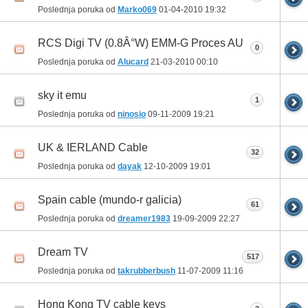
Poslednja poruka od
Marko069
01-04-2010
19:32
RCS Digi TV (0.8Â°W) EMM-G Proces AU
0
Poslednja poruka od
Alucard
21-03-2010
00:10
sky it emu
1
Poslednja poruka od
ninosio
09-11-2009
19:21
UK & IERLAND Cable
32
Poslednja poruka od
dayak
12-10-2009
19:01
Spain cable (mundo-r galicia)
61
Poslednja poruka od
dreamer1983
19-09-2009
22:27
Dream TV
517
Poslednja poruka od
takrubberbush
11-07-2009
11:16
Hong Kong TV cable keys