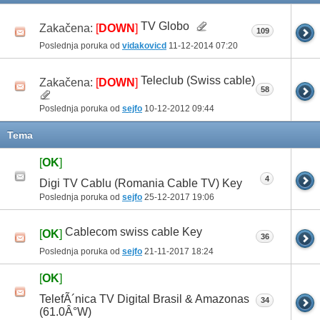
TV Globo
Zakačena:
[
DOWN
]
109
Poslednja poruka od
vidakovicd
11-12-2014
07:20
Teleclub (Swiss cable)
Zakačena:
[
DOWN
]
58
Poslednja poruka od
sejfo
10-12-2012
09:44
Tema
[
OK
]
4
Digi TV Cablu (Romania Cable TV) Key
Poslednja poruka od
sejfo
25-12-2017
19:06
Cablecom swiss cable Key
[
OK
]
36
Poslednja poruka od
sejfo
21-11-2017
18:24
[
OK
]
TelefÃ´nica TV Digital Brasil & Amazonas
34
(61.0Â°W)