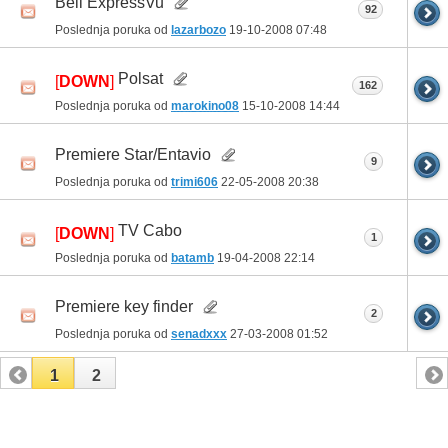
Bell ExpressVu
92
Poslednja poruka od
lazarbozo
19-10-2008
07:48
Polsat
[
DOWN
]
162
Poslednja poruka od
marokino08
15-10-2008
14:44
Premiere Star/Entavio
9
Poslednja poruka od
trimi606
22-05-2008
20:38
TV Cabo
[
DOWN
]
1
Poslednja poruka od
batamb
19-04-2008
22:14
Premiere key finder
2
Poslednja poruka od
senadxxx
27-03-2008
01:52
1
2