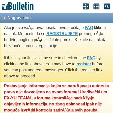
Nagravision
Ako je ovo vaÅ¡a prva poseta, prvo pročitajte
FAQ
klikom
na link. Moraćete da se
REGISTRUJETE
pre nego Å¡to
budete mogli da piÅ¡ete i čitate poruke. Kliknite na link da
bi započeli proces registracije.
---------------------------------------------------
If this is your first visit, be sure to check out the
FAQ
by
clicking the link above. You may have to
register
before
you can post and read messages. Click the register link
above to proceed.
Postavljanje informacija kojim se naruÅ¡avaju autorska
prava nije dozvoljeno na ovom forumu! Uređivački tim
EX-YU TEAMâ„¢ foruma kontroliÅ¡e sadrÅ¾aje
objavljenih informacija, no zbog obimnosti ipak nije
moguće izvrÅ¡iti kontrolu sadrÅ¾aja svih poruka.