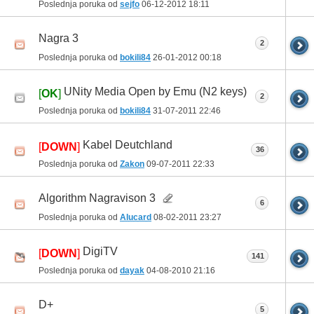
Poslednja poruka od
sejfo
06-12-2012
18:11
Nagra 3
2
Poslednja poruka od
bokili84
26-01-2012
00:18
UNity Media Open by Emu (N2 keys)
[
OK
]
2
Poslednja poruka od
bokili84
31-07-2011
22:46
Kabel Deutchland
[
DOWN
]
36
Poslednja poruka od
Zakon
09-07-2011
22:33
Algorithm Nagravison 3
6
Poslednja poruka od
Alucard
08-02-2011
23:27
DigiTV
[
DOWN
]
141
Poslednja poruka od
dayak
04-08-2010
21:16
D+
5