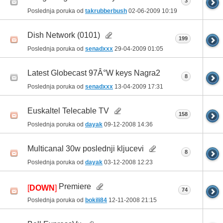
3
Poslednja poruka od
takrubberbush
02-06-2009
10:19
Dish Network (0101)
199
Poslednja poruka od
senadxxx
29-04-2009
01:05
Latest Globecast 97Â°W keys Nagra2
8
Poslednja poruka od
senadxxx
13-04-2009
17:31
Euskaltel Telecable TV
158
Poslednja poruka od
dayak
09-12-2008
14:36
Multicanal 30w poslednji kljucevi
8
Poslednja poruka od
dayak
03-12-2008
12:23
Premiere
[
DOWN
]
74
Poslednja poruka od
bokili84
12-11-2008
21:15