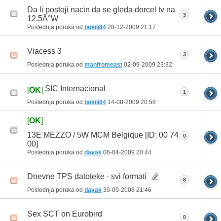
Da li postoji nacin da se gleda dorcel tv na
3
12.5Â°W
Poslednja poruka od
bokili84
28-12-2009
21:17
Viacess 3
3
Poslednja poruka od
manfromeast
02-09-2009
23:32
SIC Internacional
[
OK
]
1
Poslednja poruka od
bokili84
14-08-2009
20:58
[
OK
]
13E MEZZO / 5W MCM Belgique [ID: 00 74
0
00]
Poslednja poruka od
dayak
06-04-2009
20:44
Dnevne TPS datoteke - svi formati
8
Poslednja poruka od
dayak
30-09-2008
21:46
Sex SCT on Eurobird
0