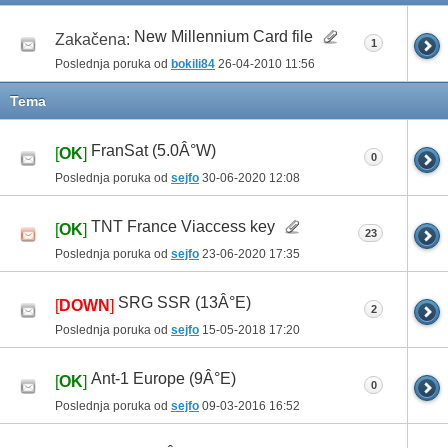
New Millennium Card file
Zakačena:
1
Poslednja poruka od
bokili84
26-04-2010
11:56
Tema
FranSat (5.0Â°W)
[
OK
]
0
Poslednja poruka od
sejfo
30-06-2020
12:08
TNT France Viaccess key
[
OK
]
23
Poslednja poruka od
sejfo
23-06-2020
17:35
SRG SSR (13Â°E)
[
DOWN
]
2
Poslednja poruka od
sejfo
15-05-2018
17:20
Ant-1 Europe (9Â°E)
[
OK
]
0
Poslednja poruka od
sejfo
09-03-2016
16:52