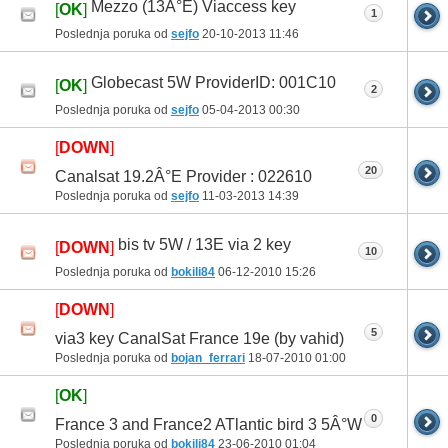
Mezzo (13Â°E) Viaccess key
[
OK
]
1
Poslednja poruka od
sejfo
20-10-2013
11:46
Globecast 5W ProviderID: 001C10
[
OK
]
2
Poslednja poruka od
sejfo
05-04-2013
00:30
[
DOWN
]
20
Canalsat 19.2Â°E Provider : 022610
Poslednja poruka od
sejfo
11-03-2013
14:39
bis tv 5W / 13E via 2 key
[
DOWN
]
10
Poslednja poruka od
bokili84
06-12-2010
15:26
[
DOWN
]
5
via3 key CanalSat France 19e (by vahid)
Poslednja poruka od
bojan_ferrari
18-07-2010
01:00
[
OK
]
0
France 3 and France2 ATlantic bird 3 5Â°W
Poslednja poruka od
bokili84
23-06-2010
01:04