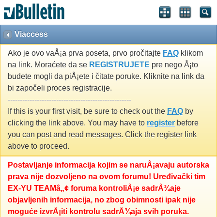
Viaccess
Ako je ovo vaÅ¡a prva poseta, prvo pročitajte
FAQ
klikom
na link. Moraćete da se
REGISTRUJETE
pre nego Å¡to
budete mogli da piÅ¡ete i čitate poruke. Kliknite na link da
bi započeli proces registracije.
---------------------------------------------------
If this is your first visit, be sure to check out the
FAQ
by
clicking the link above. You may have to
register
before
you can post and read messages. Click the register link
above to proceed.
Postavljanje informacija kojim se naruÅ¡avaju autorska
prava nije dozvoljeno na ovom forumu! Uređivački tim
EX-YU TEAMâ„¢ foruma kontroliÅ¡e sadrÅ¾aje
objavljenih informacija, no zbog obimnosti ipak nije
moguće izvrÅ¡iti kontrolu sadrÅ¾aja svih poruka.