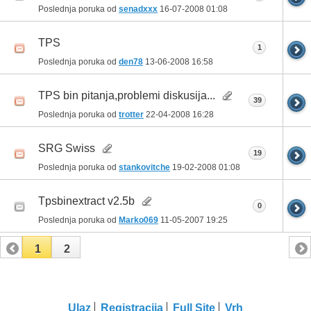
Poslednja poruka od
senadxxx
16-07-2008
01:08
TPS
1
Poslednja poruka od
den78
13-06-2008
16:58
TPS bin pitanja,problemi diskusija...
39
Poslednja poruka od
trotter
22-04-2008
16:28
SRG Swiss
19
Poslednja poruka od
stankovitche
19-02-2008
01:08
Tpsbinextract v2.5b
0
Poslednja poruka od
Marko069
11-05-2007
19:25
1
2
Ulaz
Registracija
Full Site
Vrh