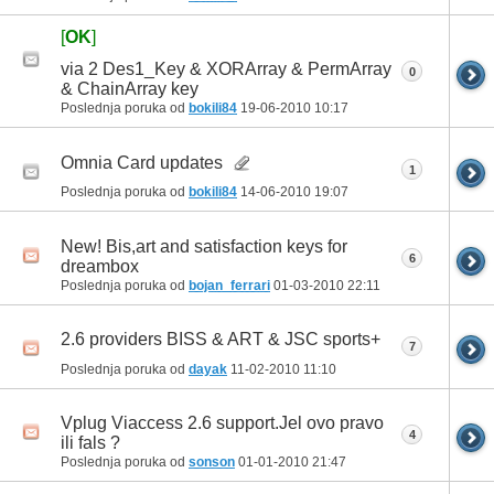
[
OK
]
via 2 Des1_Key & XORArray & PermArray
0
& ChainArray key
Poslednja poruka od
bokili84
19-06-2010
10:17
Omnia Card updates
1
Poslednja poruka od
bokili84
14-06-2010
19:07
New! Bis,art and satisfaction keys for
6
dreambox
Poslednja poruka od
bojan_ferrari
01-03-2010
22:11
2.6 providers BISS & ART & JSC sports+
7
Poslednja poruka od
dayak
11-02-2010
11:10
Vplug Viaccess 2.6 support.Jel ovo pravo
4
ili fals ?
Poslednja poruka od
sonson
01-01-2010
21:47