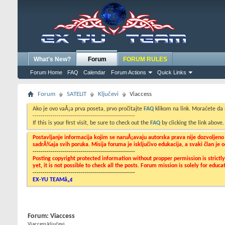
What's New?
Forum
FORUM RULES
Forum Home
FAQ
Calendar
Forum Actions
Quick Links
Forum
SATELIT
Ključevi
Viaccess
Ako je ovo vaÅ¡a prva poseta, prvo pročitajte
FAQ
klikom na link. Moraćete da
---------------------------------------------------
If this is your first visit, be sure to check out the
FAQ
by clicking the link above
Postavljanje informacija kojim se naruÅ¡avaju autorska prava nije dozvoljen
sadrÅ¾aja svih poruka. Misija foruma je isključivo edukacija, a svaki član je
---------------------------------------------------
Posting copyright protected information without propper permission is strict
yet, it is not possible to check all the posts. Forum mission is solely for edu
---------------------------------------------------
EX-YU TEAMâ„¢
Forum:
Viaccess
Viaccess ključevi...