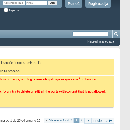
Pomoć
Registracija
Zapamti
Napredna pretraga
i započeli proces registracije.
ve to proceed.
informacija, no zbog obimnosti ipak nije moguće izvrÅ¡iti kontrolu
orum try to delete or edit all the posts with content that is not allowed,
Stranica 1 od 2
1
2
tema od 1 do 25 od ukupno 26
Poslednja