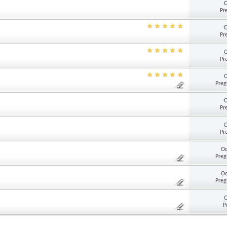
O
Pr
O
Pr
O
Pr
O
Preg
O
Pr
O
Pr
Od
Preg
Od
Preg
O
P