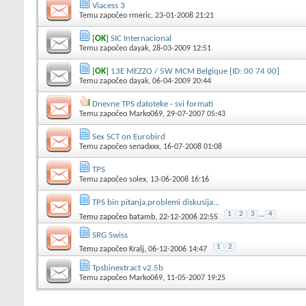
Viacess 3
Temu započeo
rmeric
, 23-01-2008 21:21
[
OK
]
SIC Internacional
Temu započeo
dayak
, 28-03-2009 12:51
[
OK
]
13E MEZZO / 5W MCM Belgique [ID: 00 74 00]
Temu započeo
dayak
, 06-04-2009 20:44
Dnevne TPS datoteke - svi formati
Temu započeo
Marko069
, 29-07-2007 05:43
Sex SCT on Eurobird
Temu započeo
senadxxx
, 16-07-2008 01:08
TPS
Temu započeo
solex
, 13-06-2008 16:16
TPS bin pitanja,problemi diskusija...
1
2
3
...
4
Temu započeo
batamb
, 22-12-2006 22:55
SRG Swiss
1
2
Temu započeo
Kralj
, 06-12-2006 14:47
Tpsbinextract v2.5b
Temu započeo
Marko069
, 11-05-2007 19:25