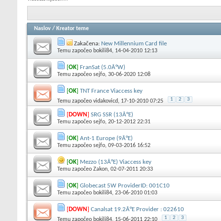
Naslov
/
Kreator teme
Zakačena:
New Millennium Card file
Temu započeo
bokili84
, 14-04-2010 12:13
[
OK
]
FranSat (5.0Â°W)
Temu započeo
sejfo
, 30-06-2020 12:08
[
OK
]
TNT France Viaccess key
1
2
3
Temu započeo
vidakovicd
, 17-10-2010 07:25
[
DOWN
]
SRG SSR (13Â°E)
Temu započeo
sejfo
, 20-12-2012 22:31
[
OK
]
Ant-1 Europe (9Â°E)
Temu započeo
sejfo
, 09-03-2016 16:52
[
OK
]
Mezzo (13Â°E) Viaccess key
Temu započeo
Zakon
, 02-07-2011 20:33
[
OK
]
Globecast 5W ProviderID: 001C10
Temu započeo
bokili84
, 23-06-2010 01:03
[
DOWN
]
Canalsat 19.2Â°E Provider : 022610
1
2
3
Temu započeo
bokili84
, 15-06-2011 22:10