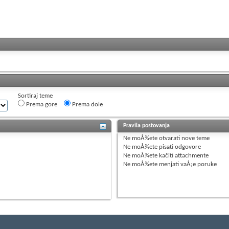
Sortiraj teme
Prema gore
Prema dole
Pravila postovanja
Ne moÅ¾ete
otvarati nove teme
Ne moÅ¾ete
pisati odgovore
Ne moÅ¾ete
kačiti attachmente
Ne moÅ¾ete
menjati vaÅ¡e poruke