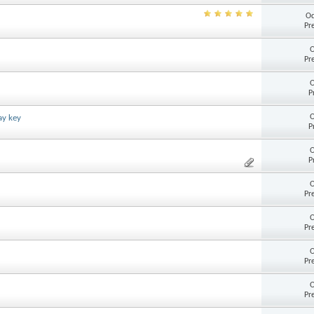
Od
Pr
O
Pr
O
P
O
ay key
P
O
P
O
Pr
O
Pr
O
Pr
O
Pr