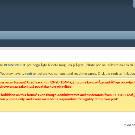
 se
REGISTRUJETE
pre nego Å¡to budete mogli da piÅ¡ete i čitate poruke. Kliknite na link da b
. You may have to
register
before you can post and read messages. Click the register link abo
o na ovom forumu! Uređivački tim EX-YU TEAMâ„¢ foruma kontroliÅ¡e sadrÅ¾aje objavljenih 
 odgovoran za zakonitost podataka koje objavljuje!
ly forbidden on this forum! Even though Administrators and Moderators from EX-YU TEAMâ„¢ f
cation purpose only, and every member is responsibile for legality of his own post!
Prikaz 