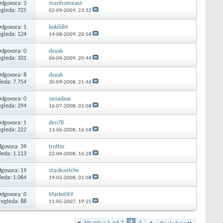
dgovora: 3
manfromeast
egleda: 725
02-09-2009,
23:32
dgovora: 1
bokili84
egleda: 124
14-08-2009,
20:58
dgovora: 0
dayak
egleda: 101
06-04-2009,
20:44
dgovora: 8
dayak
leda: 7.754
30-09-2008,
21:46
dgovora: 0
senadxxx
egleda: 294
16-07-2008,
01:08
dgovora: 1
den78
egleda: 222
13-06-2008,
16:58
govora: 39
trotter
leda: 1.113
22-04-2008,
16:28
govora: 19
stankovitche
leda: 1.064
19-02-2008,
01:08
dgovora: 0
Marko069
regleda: 88
11-05-2007,
19:25
Stranica 1 od 2
1
2