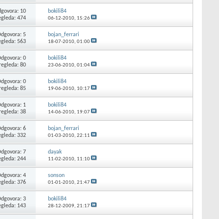
govora: 10
bokili84
egleda: 474
06-12-2010,
15:26
dgovora: 5
bojan_ferrari
egleda: 563
18-07-2010,
01:00
dgovora: 0
bokili84
regleda: 80
23-06-2010,
01:04
dgovora: 0
bokili84
regleda: 85
19-06-2010,
10:17
dgovora: 1
bokili84
regleda: 38
14-06-2010,
19:07
dgovora: 6
bojan_ferrari
egleda: 332
01-03-2010,
22:11
dgovora: 7
dayak
egleda: 244
11-02-2010,
11:10
dgovora: 4
sonson
egleda: 376
01-01-2010,
21:47
dgovora: 3
bokili84
egleda: 143
28-12-2009,
21:17