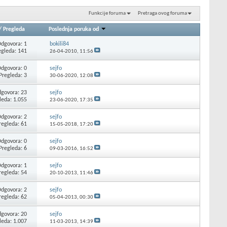
Funkcije foruma
Pretraga ovog foruma
/
Pregleda
Poslednja poruka od
dgovora: 1
bokili84
egleda: 141
26-04-2010,
11:56
dgovora: 0
sejfo
Pregleda: 3
30-06-2020,
12:08
govora: 23
sejfo
leda: 1.055
23-06-2020,
17:35
dgovora: 2
sejfo
regleda: 61
15-05-2018,
17:20
dgovora: 0
sejfo
Pregleda: 6
09-03-2016,
16:52
dgovora: 1
sejfo
regleda: 54
20-10-2013,
11:46
dgovora: 2
sejfo
regleda: 62
05-04-2013,
00:30
govora: 20
sejfo
leda: 1.007
11-03-2013,
14:39