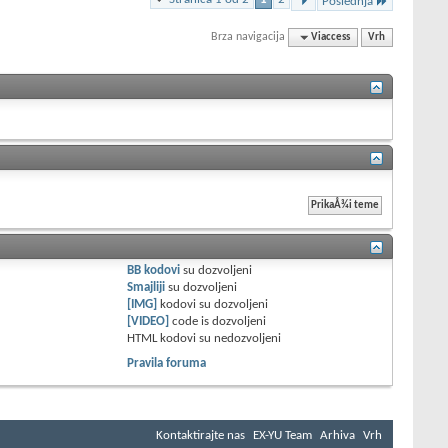
Poslednja
Brza navigacija
Viaccess
Vrh
BB kodovi
su
dozvoljeni
Smajliji
su
dozvoljeni
[IMG]
kodovi su
dozvoljeni
[VIDEO]
code is
dozvoljeni
HTML kodovi su
nedozvoljeni
Pravila foruma
Kontaktirajte nas
EX-YU Team
Arhiva
Vrh