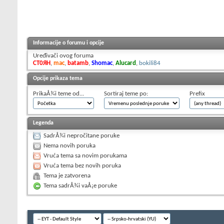
Informacije o forumu i opcije
Uređivači ovog foruma
CT0ЯH
,
mac
,
batamb
,
Shomac
,
Alucard
,
bokili84
Opcije prikaza tema
PrikaÅ¾i teme od...
Sortiraj teme po:
Prefix
Legenda
SadrÅ¾i nepročitane poruke
Nema novih poruka
Vruća tema sa novim porukama
Vruća tema bez novih poruka
Tema je zatvorena
Tema sadrÅ¾i vaÅ¡e poruke