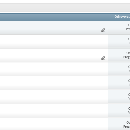
Odgovora
O
Pr
O
Od
Preg
O
P
O
O
P
O
P
Od
Preg