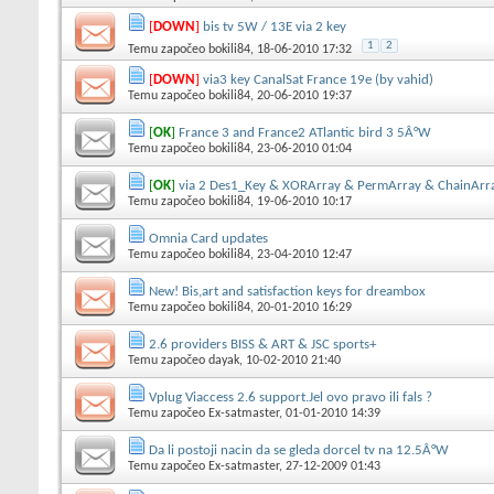
[
DOWN
]
bis tv 5W / 13E via 2 key
1
2
Temu započeo
bokili84
, 18-06-2010 17:32
[
DOWN
]
via3 key CanalSat France 19e (by vahid)
Temu započeo
bokili84
, 20-06-2010 19:37
[
OK
]
France 3 and France2 ATlantic bird 3 5Â°W
Temu započeo
bokili84
, 23-06-2010 01:04
[
OK
]
via 2 Des1_Key & XORArray & PermArray & ChainArr
Temu započeo
bokili84
, 19-06-2010 10:17
Omnia Card updates
Temu započeo
bokili84
, 23-04-2010 12:47
New! Bis,art and satisfaction keys for dreambox
Temu započeo
bokili84
, 20-01-2010 16:29
2.6 providers BISS & ART & JSC sports+
Temu započeo
dayak
, 10-02-2010 21:40
Vplug Viaccess 2.6 support.Jel ovo pravo ili fals ?
Temu započeo
Ex-satmaster
, 01-01-2010 14:39
Da li postoji nacin da se gleda dorcel tv na 12.5Â°W
Temu započeo
Ex-satmaster
, 27-12-2009 01:43