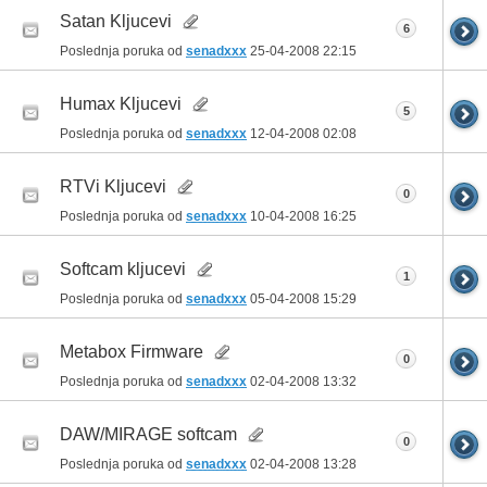
Satan Kljucevi
6
Poslednja poruka od
senadxxx
25-04-2008
22:15
Humax Kljucevi
5
Poslednja poruka od
senadxxx
12-04-2008
02:08
RTVi Kljucevi
0
Poslednja poruka od
senadxxx
10-04-2008
16:25
Softcam kljucevi
1
Poslednja poruka od
senadxxx
05-04-2008
15:29
Metabox Firmware
0
Poslednja poruka od
senadxxx
02-04-2008
13:32
DAW/MIRAGE softcam
0
Poslednja poruka od
senadxxx
02-04-2008
13:28