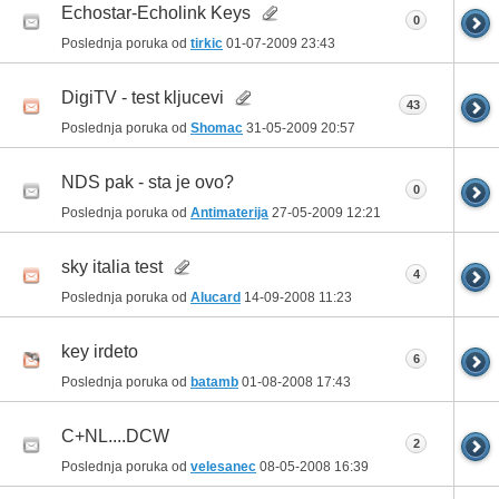
Echostar-Echolink Keys
0
Poslednja poruka od
tirkic
01-07-2009
23:43
DigiTV - test kljucevi
43
Poslednja poruka od
Shomac
31-05-2009
20:57
NDS pak - sta je ovo?
0
Poslednja poruka od
Antimaterija
27-05-2009
12:21
sky italia test
4
Poslednja poruka od
Alucard
14-09-2008
11:23
key irdeto
6
Poslednja poruka od
batamb
01-08-2008
17:43
C+NL....DCW
2
Poslednja poruka od
velesanec
08-05-2008
16:39