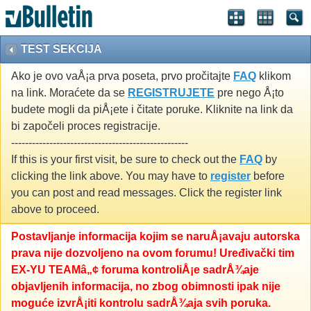
TEST SEKCIJA
Ako je ovo vaÅ¡a prva poseta, prvo pročitajte
FAQ
klikom
na link. Moraćete da se
REGISTRUJETE
pre nego Å¡to
budete mogli da piÅ¡ete i čitate poruke. Kliknite na link da
bi započeli proces registracije.
---------------------------------------------------
If this is your first visit, be sure to check out the
FAQ
by
clicking the link above. You may have to
register
before
you can post and read messages. Click the register link
above to proceed.
Postavljanje informacija kojim se naruÅ¡avaju autorska
prava nije dozvoljeno na ovom forumu! Uređivački tim
EX-YU TEAMâ„¢ foruma kontroliÅ¡e sadrÅ¾aje
objavljenih informacija, no zbog obimnosti ipak nije
moguće izvrÅ¡iti kontrolu sadrÅ¾aja svih poruka.