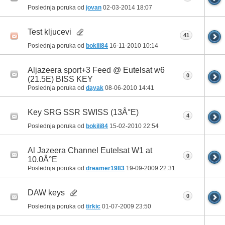
Poslednja poruka od
jovan
02-03-2014
18:07
Test kljucevi
41
Poslednja poruka od
bokili84
16-11-2010
10:14
Aljazeera sport+3 Feed @ Eutelsat w6
0
(21.5E) BISS KEY
Poslednja poruka od
dayak
08-06-2010
14:41
Key SRG SSR SWISS (13Â°E)
4
Poslednja poruka od
bokili84
15-02-2010
22:54
Al Jazeera Channel Eutelsat W1 at
0
10.0Â°E
Poslednja poruka od
dreamer1983
19-09-2009
22:31
DAW keys
0
Poslednja poruka od
tirkic
01-07-2009
23:50